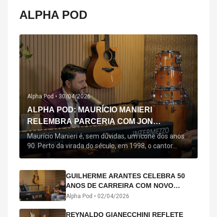
ALPHA POD
Alpha Pod •
30/04/2026
ALPHA POD: MAURÍCIO MANIERI
RELEMBRA PARCERIA COM JON
SECADA, ORIGEM DE "BEM QUERER" E
Maurício Manieri é, sem dúvidas, um ícone dos anos
MAIS
90. Perto da virada do século, em 1998, o cantor
estreou oficialmente com o seu primeiro disco, "A
Noite Inteira", no qual estão canções que lhe
acompanham até hoje, quase trinta anos mais tarde:
GUILHERME ARANTES CELEBRA 50
"Bem Querer" e "Minha Menina". Em 2026, o astro
ANOS DE CARREIRA COM NOVO
segue com o […]
ÁLBUM INTERDIMENSIONAL E TURNÊ
Alpha Pod •
02/04/2026
“50 ANOS-LUZ”
REYNALDO GIANECCHINI REFLETE