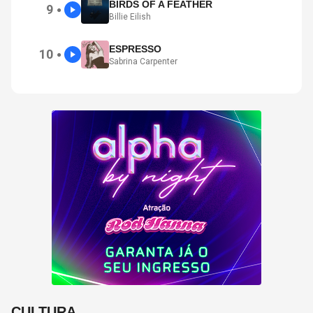
BIRDS OF A FEATHER
9
●
Billie Eilish
ESPRESSO
10
●
Sabrina Carpenter
CULTURA