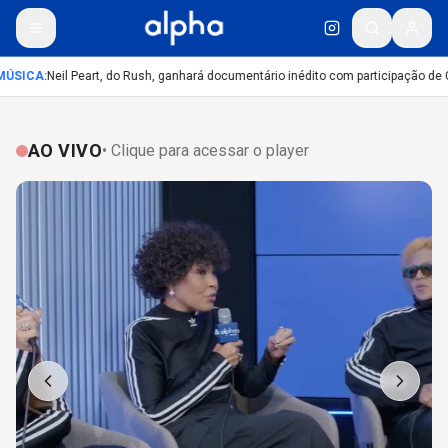
ÚSICA
:
Neil Peart, do Rush, ganhará documentário inédito com participação de 
AO VIVO
• Clique para acessar o player