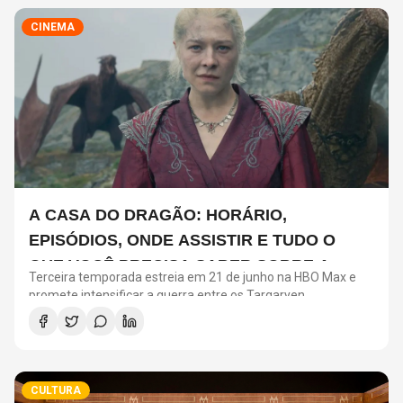
CINEMA
A CASA DO DRAGÃO: HORÁRIO,
EPISÓDIOS, ONDE ASSISTIR E TUDO O
QUE VOCÊ PRECISA SABER SOBRE A
Terceira temporada estreia em 21 de junho na HBO Max e
NOVA TEMPORADA
promete intensificar a guerra entre os Targaryen
CULTURA