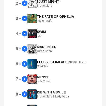
I JUST MIGHT
2
●
Bruno Mars
THE FATE OF OPHELIA
3
●
Taylor Swift
SWIM
4
●
BTS
MAN I NEED
5
●
Olivia Dean
FEELSLIKEIMFALLINGINLOVE
6
●
Coldplay
MESSY
7
●
Lola Young
DIE WITH A SMILE
8
●
Bruno Mars & Lady Gaga