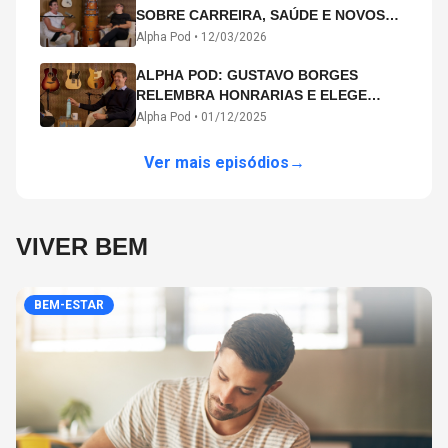
SOBRE CARREIRA, SAÚDE E NOVOS
CAMINHOS ARTÍSTICOS NO ALPHA
Alpha Pod •
12/03/2026
POD
ALPHA POD: GUSTAVO BORGES
RELEMBRA HONRARIAS E ELEGE
MICHAEL PHELPS O MAIOR ATLETA DA
Alpha Pod •
01/12/2025
HISTÓRIA
Ver mais episódios
→
VIVER BEM
BEM-ESTAR