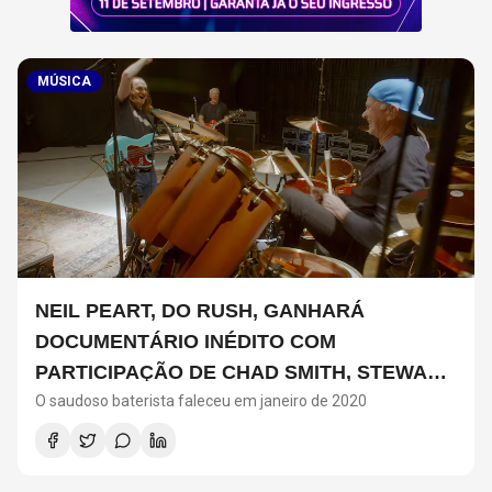
MÚSICA
NEIL PEART, DO RUSH, GANHARÁ
DOCUMENTÁRIO INÉDITO COM
PARTICIPAÇÃO DE CHAD SMITH, STEWART
O saudoso baterista faleceu em janeiro de 2020
COPELAND E DANNY CAREY