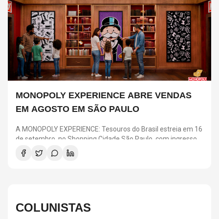
MONOPOLY EXPERIENCE ABRE VENDAS
EM AGOSTO EM SÃO PAULO
A MONOPOLY EXPERIENCE: Tesouros do Brasil estreia em 16
de setembro, no Shopping Cidade São Paulo, com ingressos
a partir de R$ 25. A pré-venda para clientes Nubank acontece
em 4 e 5 de agosto, enquanto a venda geral começa no dia 6.
A atração transforma o clássico jogo em uma experiência
imersiva com desafios, ambientes inspirados nas regiões
brasileiras e elementos como o Banco e o “Vá para a Prisão”.
COLUNISTAS