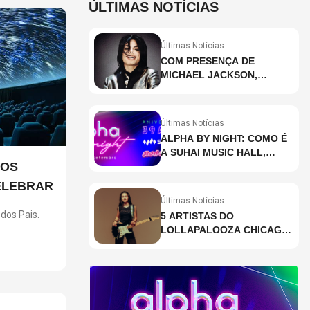
ÚLTIMAS NOTÍCIAS
Últimas Notícias
COM PRESENÇA DE
MICHAEL JACKSON,
DESCUBRA AS 10 MÚSICAS
MAIS OUVIDAS NO MUNDO
ATUALMENTE (DE 26 DE
Últimas Notícias
JUNHO A 2 DE JULHO)
ALPHA BY NIGHT: COMO É
A SUHAI MUSIC HALL,
IOS
CASA DE EVENTOS DE
DESTAQUE EM SÃO
ELEBRAR
PAULO?
Últimas Notícias
dos Pais.
5 ARTISTAS DO
LOLLAPALOOZA CHICAGO
ncia
QUE VOCÊ PRECISA
ções para
CONHECER
seis
r pais e
ventura,