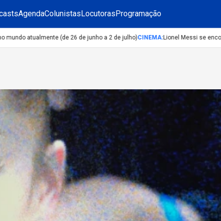
casts
Agenda
Colunistas
Locutoras
Programação
do atualmente (de 26 de junho a 2 de julho)
CINEMA
:
Lionel Messi se encontr