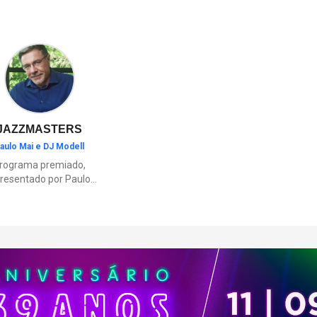
cultura ou momentos de diver
família.
JAZZMASTERS
aulo Mai e DJ Modell
rograma premiado,
resentado por Paulo
Mai e DJ Modell, e
rticipação de Renata
to. A história da black
sic mais refinada, do
Soul ao House.
çamentos e histórias
sobre artistas e
movimentos que
ceram a partir do jazz