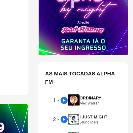
são em
AS MAIS TOCADAS ALPHA
FM
ORDINARY
1
●
Alex Warren
I JUST MIGHT
2
●
Bruno Mars