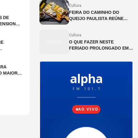
JULHO
Cultura
FEIRA DO CAMINHO DO
S DE
QUEIJO PAULISTA REÚNE
ENSIONAL
PRODUTORES ARTESANAIS
NA CINEMATECA BRASILEIRA
Cultura
O QUE FAZER NESTE
RE
FERIADO PROLONGADO EM
SP?
BRA
O MAIOR