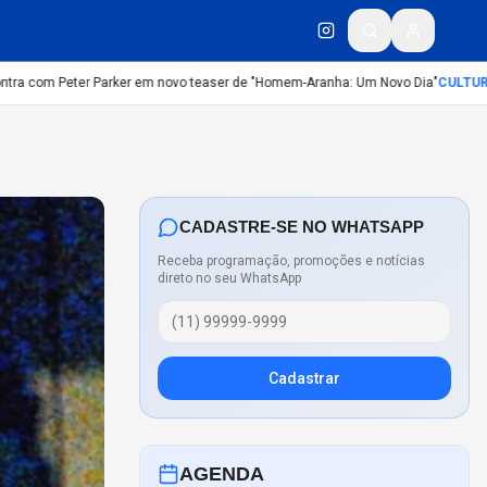
a com Peter Parker em novo teaser de "Homem-Aranha: Um Novo Dia"
CULTURA
:
Di
CADASTRE-SE NO WHATSAPP
Receba programação, promoções e notícias
direto no seu WhatsApp
Cadastrar
AGENDA