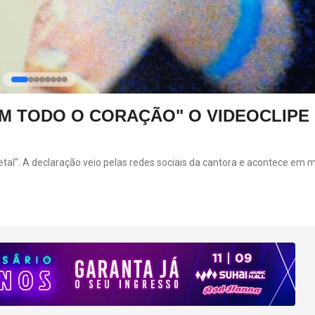
 O VIDEOCLIPE DE
ABRE NEST
Abre nesta quinta-fei
ingressos para datas
ociais da cantora e acontece em meio a uma