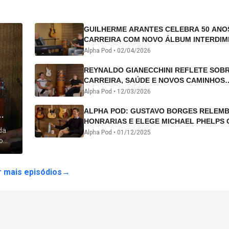
GUILHERME ARANTES CELEBRA 50 ANO
CARREIRA COM NOVO ÁLBUM INTERDIM
E TURNÊ “50 ANOS-LUZ”
Alpha Pod •
02/04/2026
REYNALDO GIANECCHINI REFLETE SOB
CARREIRA, SAÚDE E NOVOS CAMINHOS
ARTÍSTICOS NO ALPHA POD
Alpha Pod •
12/03/2026
ALPHA POD: GUSTAVO BORGES RELEM
HONRARIAS E ELEGE MICHAEL PHELPS 
da
ATLETA DA HISTÓRIA
Alpha Pod •
01/12/2025
o
 lhe
 mais episódios
→