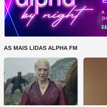
e 
mú
AS MAIS LIDAS ALPHA FM