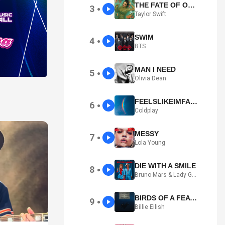
THE FATE OF OPHELIA
3
●
Taylor Swift
SWIM
4
●
BTS
MAN I NEED
5
●
Olivia Dean
FEELSLIKEIMFALLINGINLOVE
6
●
Coldplay
MESSY
7
●
Lola Young
DIE WITH A SMILE
8
●
Bruno Mars & Lady Gaga
BIRDS OF A FEATHER
9
●
Billie Eilish