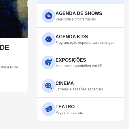
AGENDA DE SHOWS
Veja toda a programação
AGENDA KIDS
Programação especial para crianças
A QUINTA (6) VENDA EXTRAORDINÁRIA
ra (6 de agosto) a venda extraordinária para o Rock in Rio 2026. Já aci
EXPOSIÇÕES
 que já constavam como esgotadas no site da Ticketmaster.
Mostras e exposições em SP
CINEMA
Estreias e sessões especiais
TEATRO
Peças em cartaz