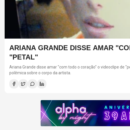
DISSE AMAR "COM TODO O CORAÇÃO"
o o coração" o videoclipe de "petal". A declaração veio pelas redes s