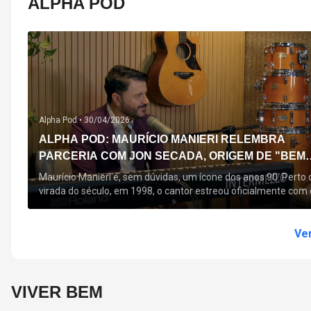
ALPHA POD
Alpha Pod •
30/04/2026
ALPHA POD: MAURÍCIO MANIERI RELEMBRA
PARCERIA COM JON SECADA, ORIGEM DE "BEM
QUERER" E MAIS
Maurício Manieri é, sem dúvidas, um ícone dos anos 90. Perto 
virada do século, em 1998, o cantor estreou oficialmente com 
seu primeiro disco, "A Noite Inteira", no qual estão canções que
acompanham até hoje, quase trinta anos mais tarde: "Bem
Querer" e "Minha Menina". Em 2026, o astro segue com o […]
Ver
VIVER BEM