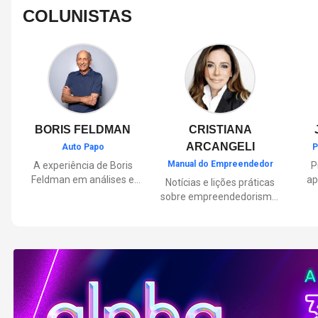
COLUNISTAS
BORIS FELDMAN
CRISTIANA
ARCANGELI
Auto Papo
P
Manual do Empreendedor
A experiência de Boris
P
Feldman em análises e
ap
Notícias e lições práticas
orientações sobre o
sobre empreendedorismo,
universo automotivo,
pa
inovação e liderança, com
trazendo informações
Por
reflexões de quem
sobre mobilidade,
mu
entende de negócios.
manutenção,
lançamentos, tecnologia e
Lan
tudo o que envolve o dia a
dia dos motoristas.
nas