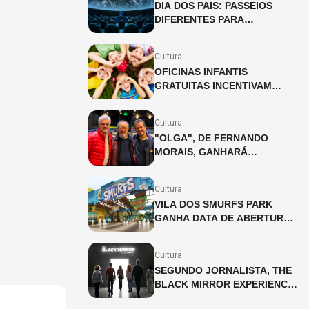
DIA DOS PAIS: PASSEIOS
DIFERENTES PARA
CELEBRAR A DATA
Cultura
OFICINAS INFANTIS
GRATUITAS INCENTIVAM
CRIATIVIDADE NO SHOPPING
PÁTIO HIGIENÓPOLIS
Cultura
"OLGA", DE FERNANDO
MORAIS, GANHARÁ
ADAPTAÇÃO INÉDITA PARA
OS PALCOS
Cultura
VILA DOS SMURFS PARK
GANHA DATA DE ABERTURA
EM SÃO PAULO!
Cultura
SEGUNDO JORNALISTA, THE
BLACK MIRROR EXPERIENCE
CHEGA A SÃO PAULO EM