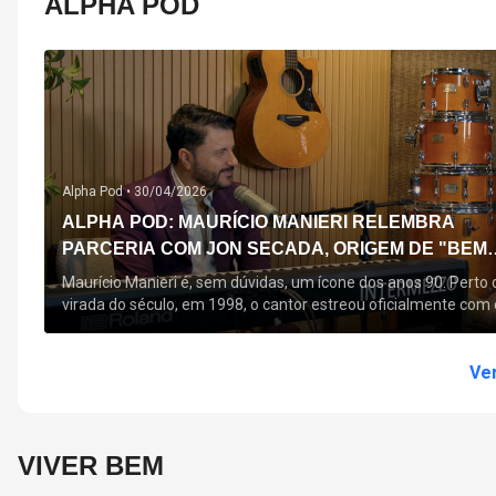
ALPHA POD
Alpha Pod •
30/04/2026
ALPHA POD: MAURÍCIO MANIERI RELEMBRA
PARCERIA COM JON SECADA, ORIGEM DE "BEM
QUERER" E MAIS
Maurício Manieri é, sem dúvidas, um ícone dos anos 90. Perto 
virada do século, em 1998, o cantor estreou oficialmente com 
seu primeiro disco, "A Noite Inteira", no qual estão canções que
acompanham até hoje, quase trinta anos mais tarde: "Bem
Querer" e "Minha Menina". Em 2026, o astro segue com o […]
Ver
VIVER BEM