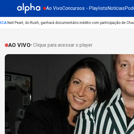
Ao Vivo
Concursos
Playlists
Notícias
Pod
Neil Peart, do Rush, ganhará documentário inédito com participação de Chad Sm
AO VIVO
• Clique para acessar o player