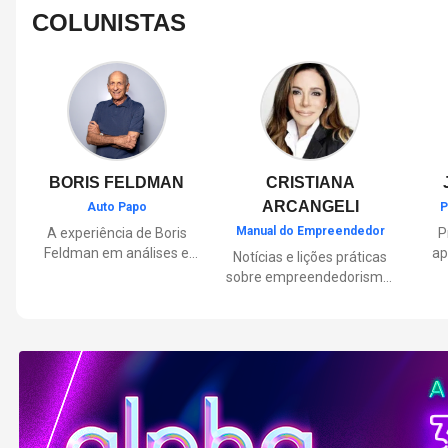
1,2 bilhão e
COLUNISTAS
BORIS FELDMAN
CRISTIANA
ARCANGELI
Auto Papo
P
Manual do Empreendedor
A experiência de Boris
P
Feldman em análises e
ap
Notícias e lições práticas
orientações sobre o
sobre empreendedorismo,
universo automotivo,
pa
inovação e liderança, com
trazendo informações
Por
reflexões de quem
sobre mobilidade,
mu
entende de negócios.
manutenção,
lançamentos, tecnologia e
Lan
tudo o que envolve o dia a
dia dos motoristas.
nas