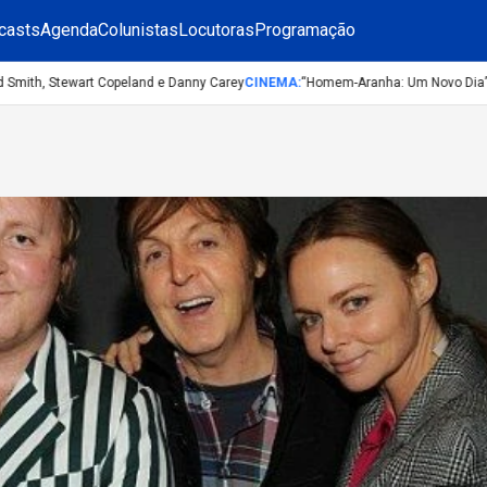
casts
Agenda
Colunistas
Locutoras
Programação
ith, Stewart Copeland e Danny Carey
CINEMA
:
“Homem-Aranha: Um Novo Dia”: conf