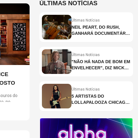
ÚLTIMAS NOTÍCIAS
Últimas Notícias
NEIL PEART, DO RUSH,
GANHARÁ DOCUMENTÁRIO
INÉDITO COM
PARTICIPAÇÃO DE CHAD
SMITH, STEWART
Últimas Notícias
COPELAND E DANNY
"NÃO HÁ NADA DE BOM EM
CAREY
ENVELHECER", DIZ MICK
NCE
JAGGER
GOSTO
Últimas Notícias
ouros do
5 ARTISTAS DO
ro, no
LOLLAPALOOZA CHICAGO
m ingressos
QUE VOCÊ PRECISA
ara clientes
CONHECER
gosto,
 no dia 6. A
 jogo em uma