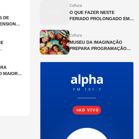
NA CINEMATECA BRASILEIRA
Cultura
O QUE FAZER NESTE
S DE
FERIADO PROLONGADO EM
ENSIONAL
SP?
Cultura
MUSEU DA IMAGINAÇÃO
RE
PREPARA PROGRAMAÇÃO
ESPECIAL PARA AS FÉRIAS
DE JULHO
BRA
O MAIOR