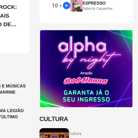
ESPRESSO
10
●
ROCK:
Sabrina Carpenter
AIS
O DE
 E MÚSICAS
MARINE
MA LEGIÃO
"ÚLTIMO
CULTURA
Cultura