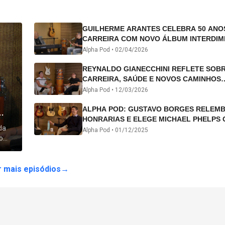
GUILHERME ARANTES CELEBRA 50 ANO
CARREIRA COM NOVO ÁLBUM INTERDIM
E TURNÊ “50 ANOS-LUZ”
Alpha Pod •
02/04/2026
REYNALDO GIANECCHINI REFLETE SOB
CARREIRA, SAÚDE E NOVOS CAMINHOS
ARTÍSTICOS NO ALPHA POD
Alpha Pod •
12/03/2026
ALPHA POD: GUSTAVO BORGES RELEM
HONRARIAS E ELEGE MICHAEL PHELPS 
da
ATLETA DA HISTÓRIA
Alpha Pod •
01/12/2025
o
 lhe
 mais episódios
→