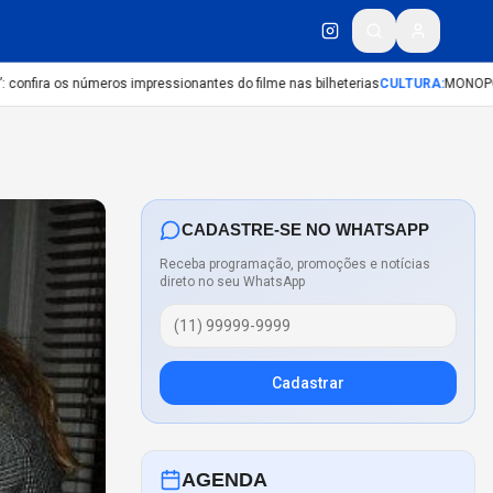
ira os números impressionantes do filme nas bilheterias
CULTURA
:
MONOPOLY E
CADASTRE-SE NO WHATSAPP
Receba programação, promoções e notícias
direto no seu WhatsApp
Cadastrar
AGENDA