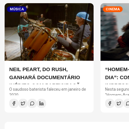
MÚSICA
CINEMA
NEIL PEART, DO RUSH,
“HOMEM-
GANHARÁ DOCUMENTÁRIO
DIA”: C
INÉDITO COM PARTICIPAÇÃO
IMPRESS
O saudoso baterista faleceu em janeiro de
Nesta segund
DE CHAD SMITH, STEWART
NAS BIL
2020
"Homem-Aran
cinemas com
COPELAND E DANNY CAREY
milhões em b
o segundo ma
da história d
é "Vingadore