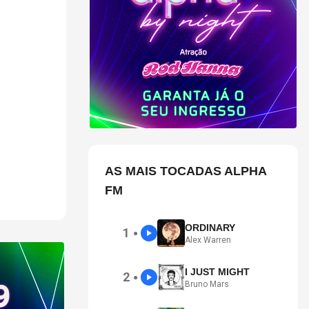
ios,
ões
 Banco e o
AS MAIS TOCADAS ALPHA
FM
ORDINARY
1
●
Alex Warren
I JUST MIGHT
2
●
Bruno Mars