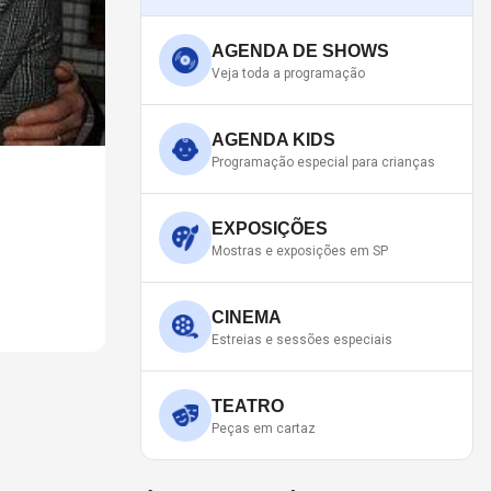
AGENDA DE SHOWS
Veja toda a programação
AGENDA KIDS
Programação especial para crianças
SAIBA QUEM VAI ABRIR O 
Apresentação acontecerá no dia 9 de setembro, no 
EXPOSIÇÕES
Mostras e exposições em SP
CINEMA
Estreias e sessões especiais
TEATRO
Peças em cartaz