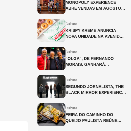
MONOPOLY EXPERIENCE
ABRE VENDAS EM AGOSTO
EM SÃO PAULO
Cultura
KRISPY KREME ANUNCIA
NOVA UNIDADE NA AVENIDA
PAULISTA
Cultura
"OLGA", DE FERNANDO
MORAIS, GANHARÁ
ADAPTAÇÃO INÉDITA PARA
OS PALCOS
Cultura
SEGUNDO JORNALISTA, THE
BLACK MIRROR EXPERIENCE
CHEGA A SÃO PAULO EM
JULHO
Cultura
FEIRA DO CAMINHO DO
QUEIJO PAULISTA REÚNE
PRODUTORES ARTESANAIS