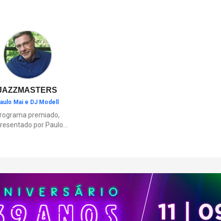
m 2019.
experiência imersiva com desaf
ambientes inspirados nas regi
brasileiras e elementos como o
“Vá para a Prisão”.
JAZZMASTERS
aulo Mai e DJ Modell
rograma premiado,
resentado por Paulo
Mai e DJ Modell, e
rticipação de Renata
to. A história da black
sic mais refinada, do
Soul ao House.
çamentos e histórias
sobre artistas e
movimentos que
ceram a partir do jazz