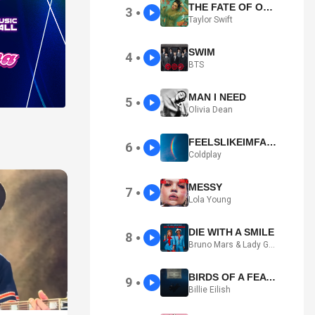
THE FATE OF OPHELIA
3
●
Taylor Swift
SWIM
4
●
BTS
MAN I NEED
5
●
Olivia Dean
FEELSLIKEIMFALLINGINLOVE
6
●
Coldplay
MESSY
7
●
Lola Young
DIE WITH A SMILE
8
●
Bruno Mars & Lady Gaga
BIRDS OF A FEATHER
9
●
Billie Eilish