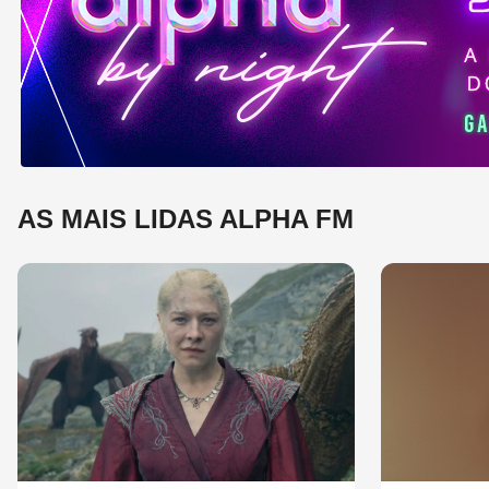
e 
mú
AS MAIS LIDAS ALPHA FM