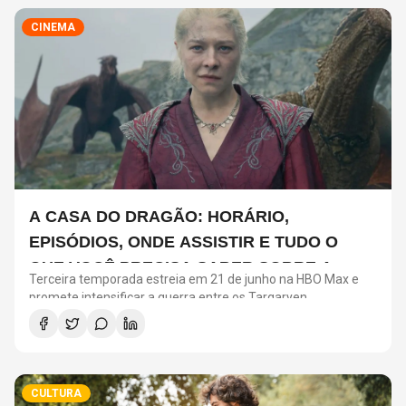
CINEMA
A CASA DO DRAGÃO: HORÁRIO,
EPISÓDIOS, ONDE ASSISTIR E TUDO O
QUE VOCÊ PRECISA SABER SOBRE A
Terceira temporada estreia em 21 de junho na HBO Max e
NOVA TEMPORADA
promete intensificar a guerra entre os Targaryen
CULTURA