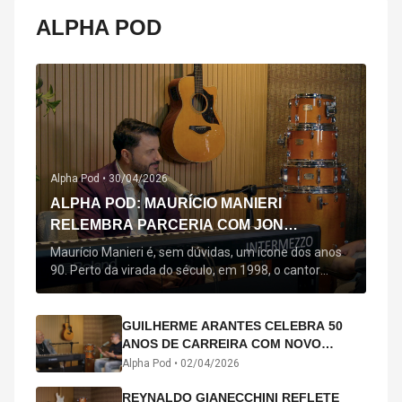
ALPHA POD
Alpha Pod •
30/04/2026
ALPHA POD: MAURÍCIO MANIERI
RELEMBRA PARCERIA COM JON
SECADA, ORIGEM DE "BEM QUERER" E
Maurício Manieri é, sem dúvidas, um ícone dos anos
MAIS
90. Perto da virada do século, em 1998, o cantor
estreou oficialmente com o seu primeiro disco, "A
Noite Inteira", no qual estão canções que lhe
acompanham até hoje, quase trinta anos mais tarde:
GUILHERME ARANTES CELEBRA 50
"Bem Querer" e "Minha Menina". Em 2026, o astro
ANOS DE CARREIRA COM NOVO
segue com o […]
ÁLBUM INTERDIMENSIONAL E TURNÊ
Alpha Pod •
02/04/2026
“50 ANOS-LUZ”
REYNALDO GIANECCHINI REFLETE