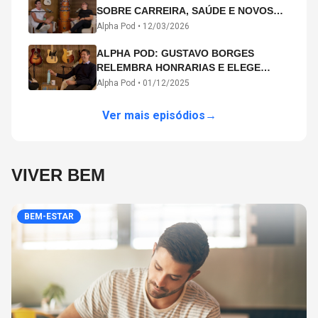
SOBRE CARREIRA, SAÚDE E NOVOS
CAMINHOS ARTÍSTICOS NO ALPHA
Alpha Pod •
12/03/2026
POD
ALPHA POD: GUSTAVO BORGES
RELEMBRA HONRARIAS E ELEGE
MICHAEL PHELPS O MAIOR ATLETA DA
Alpha Pod •
01/12/2025
HISTÓRIA
Ver mais episódios
→
VIVER BEM
BEM-ESTAR