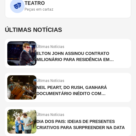
TEATRO
Peças em cartaz
ÚLTIMAS NOTÍCIAS
Últimas Notícias
ELTON JOHN ASSINOU CONTRATO
MILIONÁRIO PARA RESIDÊNCIA EM
HOLOGRAMA, DIZ SITE
Últimas Notícias
NEIL PEART, DO RUSH, GANHARÁ
DOCUMENTÁRIO INÉDITO COM
PARTICIPAÇÃO DE CHAD SMITH, STEWART
COPELAND E DANNY CAREY
Últimas Notícias
DIA DOS PAIS: IDEIAS DE PRESENTES
CRIATIVOS PARA SURPREENDER NA DATA