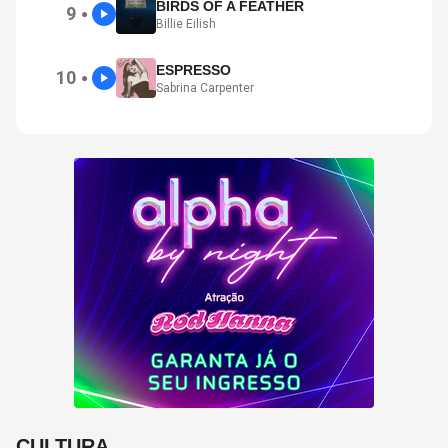
BIRDS OF A FEATHER
9
●
Billie Eilish
ESPRESSO
10
●
Sabrina Carpenter
CULTURA