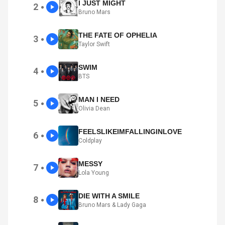
I JUST MIGHT
2
●
Bruno Mars
THE FATE OF OPHELIA
3
●
Taylor Swift
SWIM
4
●
BTS
MAN I NEED
5
●
Olivia Dean
FEELSLIKEIMFALLINGINLOVE
6
●
Coldplay
MESSY
7
●
Lola Young
DIE WITH A SMILE
8
●
Bruno Mars & Lady Gaga