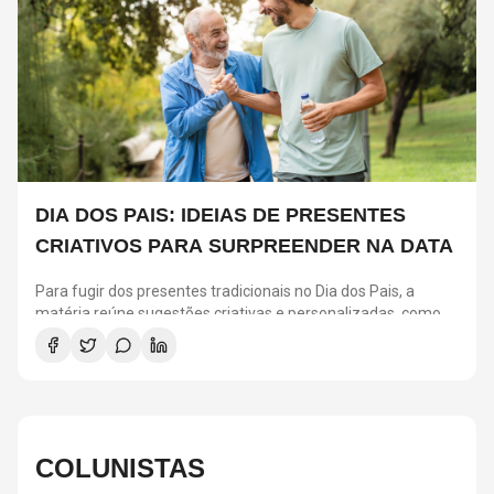
DIA DOS PAIS: IDEIAS DE PRESENTES
CRIATIVOS PARA SURPREENDER NA DATA
Para fugir dos presentes tradicionais no Dia dos Pais, a
matéria reúne sugestões criativas e personalizadas, como
vinis, cursos de gastronomia, assinaturas de café, ingressos
para shows, ensaios em família e experiências
compartilhadas. A ideia é escolher algo que combine com os
interesses de cada pai e ajude a criar novas lembranças.
COLUNISTAS