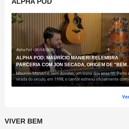
ALPHA POD
Alpha Pod •
30/04/2026
ALPHA POD: MAURÍCIO MANIERI RELEMBRA
PARCERIA COM JON SECADA, ORIGEM DE "BEM
QUERER" E MAIS
Maurício Manieri é, sem dúvidas, um ícone dos anos 90. Perto 
virada do século, em 1998, o cantor estreou oficialmente com 
seu primeiro disco, "A Noite Inteira", no qual estão canções que
acompanham até hoje, quase trinta anos mais tarde: "Bem
Querer" e "Minha Menina". Em 2026, o astro segue com o […]
Ver
VIVER BEM