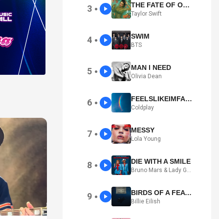
THE FATE OF OPHELIA
3
●
Taylor Swift
SWIM
4
●
BTS
MAN I NEED
5
●
Olivia Dean
FEELSLIKEIMFALLINGINLOVE
6
●
Coldplay
MESSY
7
●
Lola Young
DIE WITH A SMILE
8
●
Bruno Mars & Lady Gaga
BIRDS OF A FEATHER
9
●
Billie Eilish