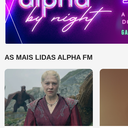
e 
mú
AS MAIS LIDAS ALPHA FM