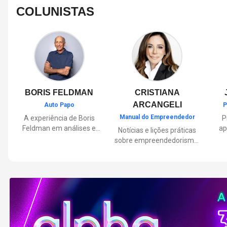
COLUNISTAS
BORIS FELDMAN
CRISTIANA
ARCANGELI
Auto Papo
P
Manual do Empreendedor
A experiência de Boris
P
Feldman em análises e
ap
Notícias e lições práticas
orientações sobre o
sobre empreendedorismo,
universo automotivo,
pa
inovação e liderança, com
trazendo informações
Por
reflexões de quem
sobre mobilidade,
mu
entende de negócios.
manutenção,
lançamentos, tecnologia e
Lan
tudo o que envolve o dia a
dia dos motoristas.
nas