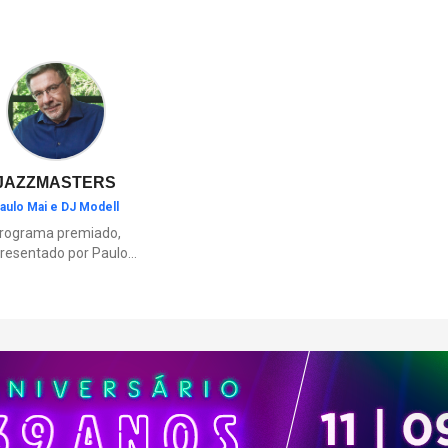
interesses de cada pai e ajude 
lembranças.
JAZZMASTERS
aulo Mai e DJ Modell
rograma premiado,
resentado por Paulo
Mai e DJ Modell, e
rticipação de Renata
to. A história da black
sic mais refinada, do
Soul ao House.
çamentos e histórias
sobre artistas e
movimentos que
ceram a partir do jazz