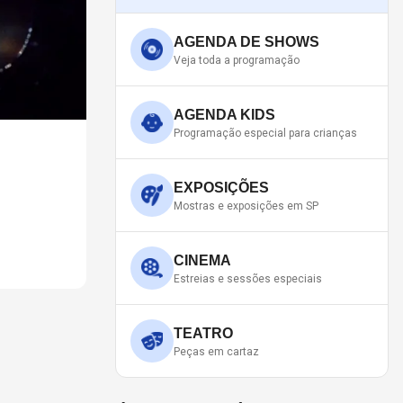
AGENDA DE SHOWS
Veja toda a programação
AGENDA KIDS
Programação especial para crianças
NEIL PEART, DO RUSH, GA
PARTICIPAÇÃO DE CHAD S
EXPOSIÇÕES
Mostras e exposições em SP
O saudoso baterista faleceu em janeiro de 2020
CINEMA
Estreias e sessões especiais
TEATRO
Peças em cartaz