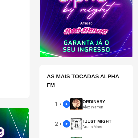
a criar novas
AS MAIS TOCADAS ALPHA
FM
ORDINARY
1
●
Alex Warren
I JUST MIGHT
2
●
Bruno Mars