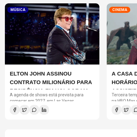
MÚSICA
CINEMA
ELTON JOHN ASSINOU
A CASA 
CONTRATO MILIONÁRIO PARA
HORÁRIO
RESIDÊNCIA EM HOLOGRAMA,
ASSISTI
A agenda de shows está prevista para
Terceira tem
DIZ SITE
PRECISA
começar em 2027, em Las Vegas
na HBO Max e
entre os Tar
NOVA T