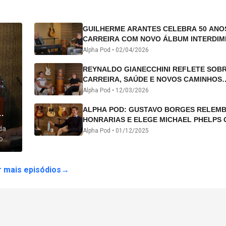
GUILHERME ARANTES CELEBRA 50 ANO
CARREIRA COM NOVO ÁLBUM INTERDIM
E TURNÊ “50 ANOS-LUZ”
Alpha Pod •
02/04/2026
REYNALDO GIANECCHINI REFLETE SOB
CARREIRA, SAÚDE E NOVOS CAMINHOS
ARTÍSTICOS NO ALPHA POD
Alpha Pod •
12/03/2026
ALPHA POD: GUSTAVO BORGES RELEM
HONRARIAS E ELEGE MICHAEL PHELPS 
da
ATLETA DA HISTÓRIA
Alpha Pod •
01/12/2025
o
 lhe
 mais episódios
→