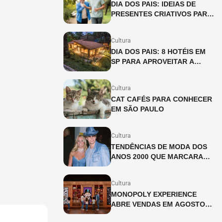
DIA DOS PAIS: IDEIAS DE
PRESENTES CRIATIVOS PARA
SURPREENDER NA DATA
Cultura
DIA DOS PAIS: 8 HOTÉIS EM
SP PARA APROVEITAR A
DATA EM FAMÍLIA
Cultura
CAT CAFÉS PARA CONHECER
EM SÃO PAULO
Cultura
TENDÊNCIAS DE MODA DOS
ANOS 2000 QUE MARCARAM
UMA GERAÇÃO
Cultura
MONOPOLY EXPERIENCE
ABRE VENDAS EM AGOSTO
EM SÃO PAULO