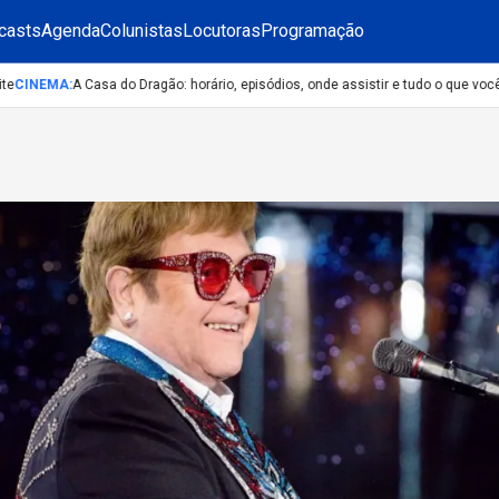
casts
Agenda
Colunistas
Locutoras
Programação
INEMA
:
A Casa do Dragão: horário, episódios, onde assistir e tudo o que você p