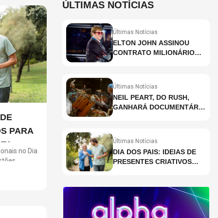
ÚLTIMAS NOTÍCIAS
Últimas Notícias
ELTON JOHN ASSINOU
CONTRATO MILIONÁRIO
PARA RESIDÊNCIA EM
HOLOGRAMA, DIZ SITE
Últimas Notícias
NEIL PEART, DO RUSH,
GANHARÁ DOCUMENTÁRIO
INÉDITO COM
PARTICIPAÇÃO DE CHAD
OS PARA
SMITH, STEWART
Últimas Notícias
ATA
COPELAND E DANNY
ionais no Dia
DIA DOS PAIS: IDEIAS DE
CAREY
stões
PRESENTES CRIATIVOS
 vinis,
PARA SURPREENDER NA
turas de
DATA
nsaios em
ilhadas. A
ine com os