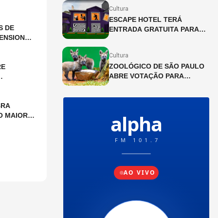
Cultura
ESCAPE HOTEL TERÁ
S DE
ENTRADA GRATUITA PARA
ENSIONAL
PAIS NO DIA DOS PAIS EM
SÃO PAULO
Cultura
ZOOLÓGICO DE SÃO PAULO
RE
ABRE VOTAÇÃO PARA
ESCOLHER NOMES DE
FILHOTES DE LOBO-GUARÁ
BRA
O MAIOR