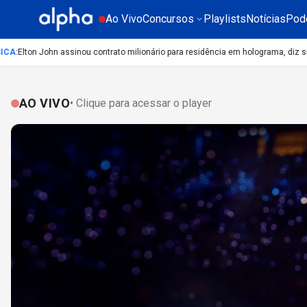
Ao Vivo
Concursos
Playlists
Notícias
Pod
:
Elton John assinou contrato milionário para residência em holograma, diz site
C
AO VIVO
• Clique para acessar o player