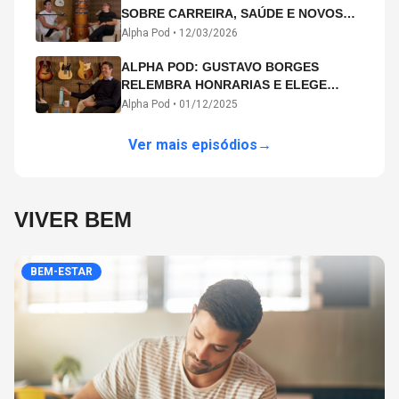
SOBRE CARREIRA, SAÚDE E NOVOS
CAMINHOS ARTÍSTICOS NO ALPHA
Alpha Pod •
12/03/2026
POD
ALPHA POD: GUSTAVO BORGES
RELEMBRA HONRARIAS E ELEGE
MICHAEL PHELPS O MAIOR ATLETA DA
Alpha Pod •
01/12/2025
HISTÓRIA
Ver mais episódios
→
VIVER BEM
BEM-ESTAR