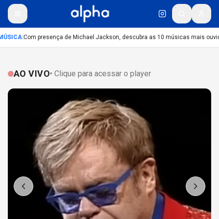
ÚSICA
:
Com presença de Michael Jackson, descubra as 10 músicas mais ouvidas
AO VIVO
• Clique para acessar o player