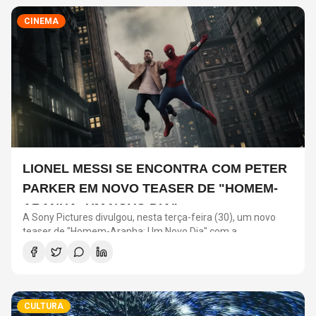
CINEMA
LIONEL MESSI SE ENCONTRA COM PETER
PARKER EM NOVO TEASER DE "HOMEM-
ARANHA: UM NOVO DIA"
A Sony Pictures divulgou, nesta terça-feira (30), um novo
teaser de "Homem-Aranha: Um Novo Dia" com a
participação de Lionel Messi. O astro argentino divide a cena
com o universo do herói em uma ação promocional do filme.
CULTURA