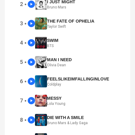
I JUST MIGHT
2
●
Bruno Mars
THE FATE OF OPHELIA
3
●
Taylor Swift
SWIM
4
●
BTS
MAN I NEED
5
●
Olivia Dean
FEELSLIKEIMFALLINGINLOVE
6
●
Coldplay
MESSY
7
●
Lola Young
DIE WITH A SMILE
8
●
Bruno Mars & Lady Gaga