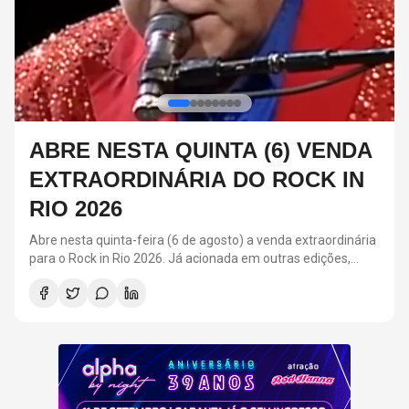
U2 FALA SOBRE HOMENAGEM
PARA GLEN HANSARD E
PUBLICA NOVA LETRA DE
"BEAUTIFUL DAY”
a
Funeral do músico aconteceu na última terça-feira (4), em
Dublin, na Inglaterra