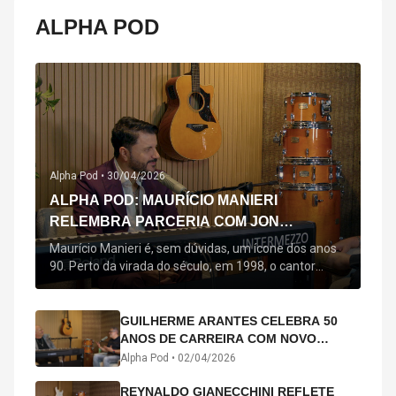
ALPHA POD
Alpha Pod •
30/04/2026
ALPHA POD: MAURÍCIO MANIERI
RELEMBRA PARCERIA COM JON
SECADA, ORIGEM DE "BEM QUERER" E
Maurício Manieri é, sem dúvidas, um ícone dos anos
MAIS
90. Perto da virada do século, em 1998, o cantor
estreou oficialmente com o seu primeiro disco, "A
Noite Inteira", no qual estão canções que lhe
acompanham até hoje, quase trinta anos mais tarde:
GUILHERME ARANTES CELEBRA 50
"Bem Querer" e "Minha Menina". Em 2026, o astro
ANOS DE CARREIRA COM NOVO
segue com o […]
ÁLBUM INTERDIMENSIONAL E TURNÊ
Alpha Pod •
02/04/2026
“50 ANOS-LUZ”
REYNALDO GIANECCHINI REFLETE