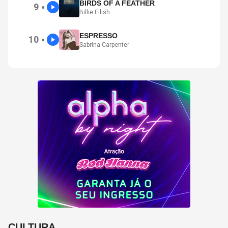
BIRDS OF A FEATHER
9
●
Billie Eilish
ESPRESSO
10
●
Sabrina Carpenter
CULTURA