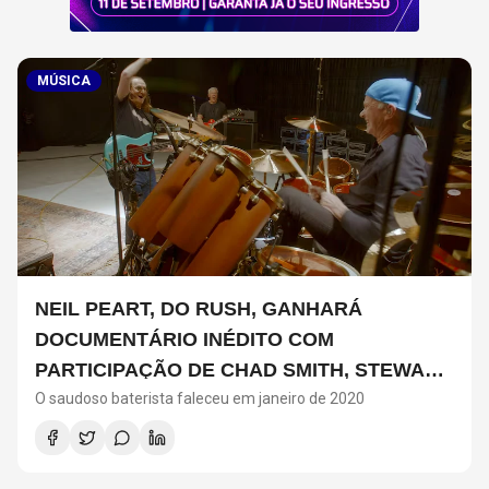
MÚSICA
NEIL PEART, DO RUSH, GANHARÁ
DOCUMENTÁRIO INÉDITO COM
PARTICIPAÇÃO DE CHAD SMITH, STEWART
O saudoso baterista faleceu em janeiro de 2020
COPELAND E DANNY CAREY