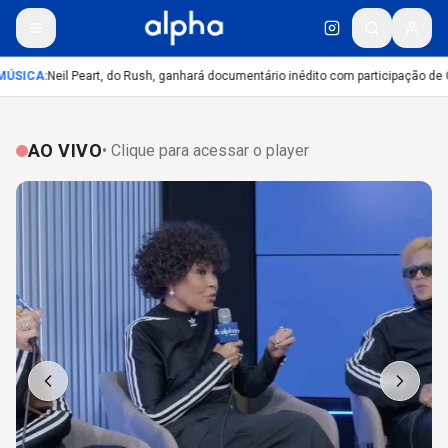
ÚSICA
:
Neil Peart, do Rush, ganhará documentário inédito com participação de 
AO VIVO
• Clique para acessar o player