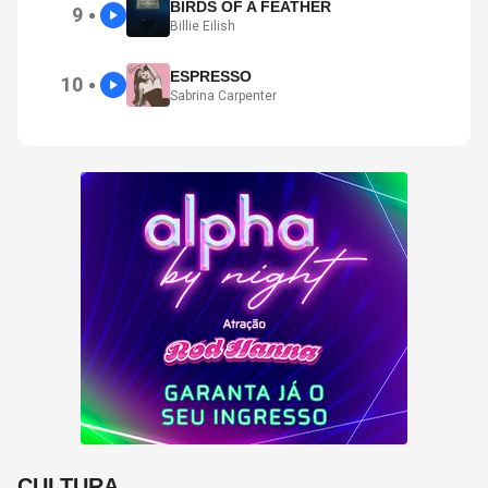
BIRDS OF A FEATHER
9
●
Billie Eilish
ESPRESSO
10
●
Sabrina Carpenter
CULTURA