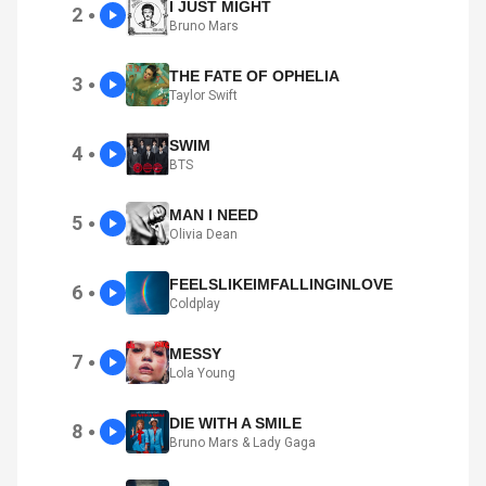
I JUST MIGHT
2
●
Bruno Mars
THE FATE OF OPHELIA
3
●
Taylor Swift
SWIM
4
●
BTS
MAN I NEED
5
●
Olivia Dean
FEELSLIKEIMFALLINGINLOVE
6
●
Coldplay
MESSY
7
●
Lola Young
DIE WITH A SMILE
8
●
Bruno Mars & Lady Gaga