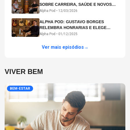
SOBRE CARREIRA, SAÚDE E NOVOS
CAMINHOS ARTÍSTICOS NO ALPHA
Alpha Pod •
12/03/2026
POD
ALPHA POD: GUSTAVO BORGES
RELEMBRA HONRARIAS E ELEGE
MICHAEL PHELPS O MAIOR ATLETA DA
Alpha Pod •
01/12/2025
HISTÓRIA
Ver mais episódios
→
VIVER BEM
BEM-ESTAR