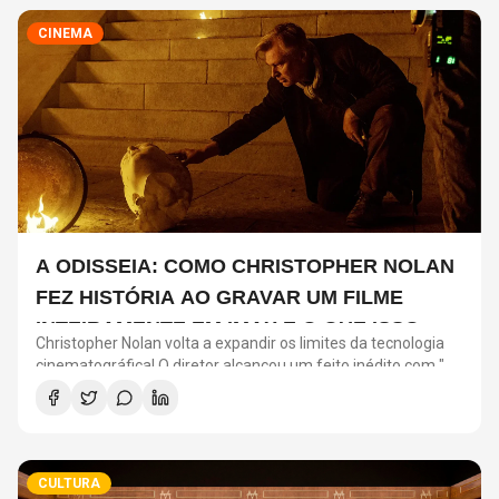
CINEMA
A ODISSEIA: COMO CHRISTOPHER NOLAN
FEZ HISTÓRIA AO GRAVAR UM FILME
INTEIRAMENTE EM IMAX E O QUE ISSO
Christopher Nolan volta a expandir os limites da tecnologia
SIGNIFICA
cinematográfica! O diretor alcançou um feito inédito com "A
Odisseia": o longa será o primeiro filme de ficção gravado
inteiramente com câmeras IMAX.
CULTURA