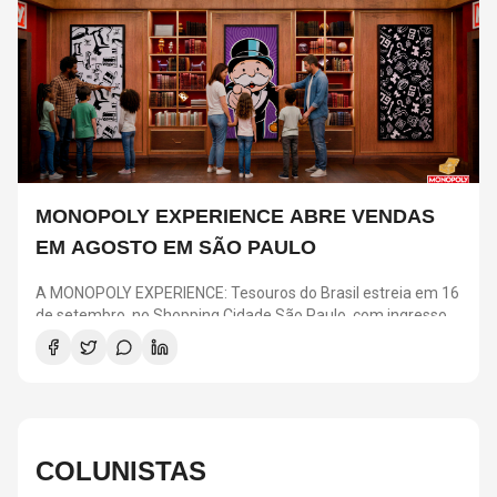
MONOPOLY EXPERIENCE ABRE VENDAS
EM AGOSTO EM SÃO PAULO
A MONOPOLY EXPERIENCE: Tesouros do Brasil estreia em 16
de setembro, no Shopping Cidade São Paulo, com ingressos
a partir de R$ 25. A pré-venda para clientes Nubank acontece
em 4 e 5 de agosto, enquanto a venda geral começa no dia 6.
A atração transforma o clássico jogo em uma experiência
imersiva com desafios, ambientes inspirados nas regiões
brasileiras e elementos como o Banco e o “Vá para a Prisão”.
COLUNISTAS