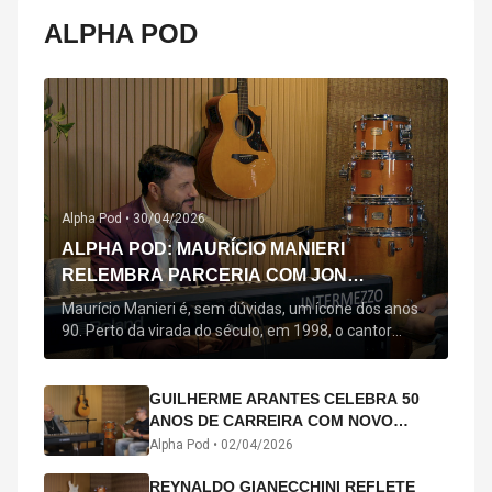
ALPHA POD
Alpha Pod •
30/04/2026
ALPHA POD: MAURÍCIO MANIERI
RELEMBRA PARCERIA COM JON
SECADA, ORIGEM DE "BEM QUERER" E
Maurício Manieri é, sem dúvidas, um ícone dos anos
MAIS
90. Perto da virada do século, em 1998, o cantor
estreou oficialmente com o seu primeiro disco, "A
Noite Inteira", no qual estão canções que lhe
acompanham até hoje, quase trinta anos mais tarde:
GUILHERME ARANTES CELEBRA 50
"Bem Querer" e "Minha Menina". Em 2026, o astro
ANOS DE CARREIRA COM NOVO
segue com o […]
ÁLBUM INTERDIMENSIONAL E TURNÊ
Alpha Pod •
02/04/2026
“50 ANOS-LUZ”
REYNALDO GIANECCHINI REFLETE