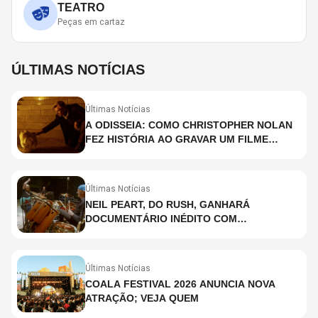
TEATRO
Peças em cartaz
ÚLTIMAS NOTÍCIAS
Últimas Notícias
A ODISSEIA: COMO CHRISTOPHER NOLAN
FEZ HISTÓRIA AO GRAVAR UM FILME
INTEIRAMENTE EM IMAX E O QUE ISSO
SIGNIFICA
Últimas Notícias
NEIL PEART, DO RUSH, GANHARÁ
DOCUMENTÁRIO INÉDITO COM
PARTICIPAÇÃO DE CHAD SMITH, STEWART
COPELAND E DANNY CAREY
Últimas Notícias
COALA FESTIVAL 2026 ANUNCIA NOVA
ATRAÇÃO; VEJA QUEM