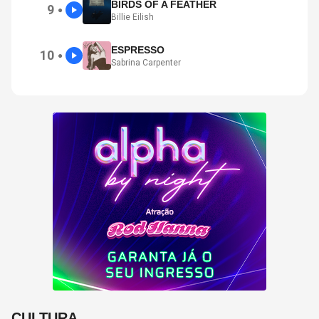
BIRDS OF A FEATHER
9
●
Billie Eilish
ESPRESSO
10
●
Sabrina Carpenter
CULTURA