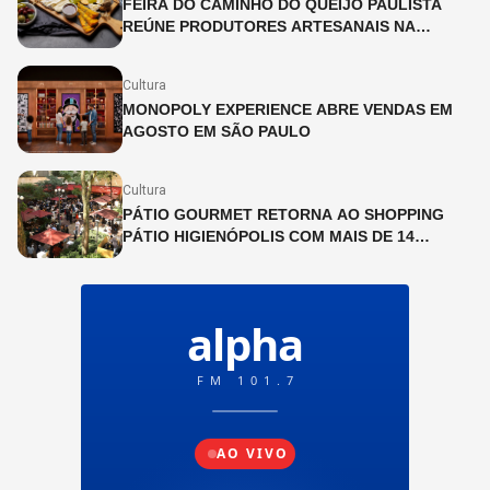
FEIRA DO CAMINHO DO QUEIJO PAULISTA
REÚNE PRODUTORES ARTESANAIS NA
CINEMATECA BRASILEIRA
Cultura
MONOPOLY EXPERIENCE ABRE VENDAS EM
AGOSTO EM SÃO PAULO
Cultura
PÁTIO GOURMET RETORNA AO SHOPPING
PÁTIO HIGIENÓPOLIS COM MAIS DE 14
OPERAÇÕES GASTRONÔMICAS