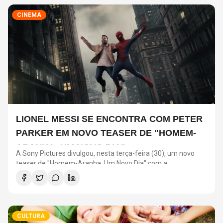
CINEMA
LIONEL MESSI SE ENCONTRA COM PETER
PARKER EM NOVO TEASER DE "HOMEM-
ARANHA: UM NOVO DIA"
A Sony Pictures divulgou, nesta terça-feira (30), um novo
teaser de "Homem-Aranha: Um Novo Dia" com a
participação de Lionel Messi. O astro argentino divide a cena
com o universo do herói em uma ação promocional do filme.
CULTURA