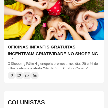
OFICINAS INFANTIS GRATUITAS
INCENTIVAM CRIATIVIDADE NO SHOPPING
PÁTIO HIGIENÓPOLIS
O Shopping Pátio Higienópolis promove, nos dias 25 e 26 de
julho, a oficina gratuita “Meu Próprio Quebra-Cabeça”,
voltada para crianças a partir de 4 anos. A atividade faz
parte da programação “Menos Telas, Mais Imaginação” e
incentiva criatividade, coordenação motora e interação
social. As oficinas acontecem das 12h às 18h, no Piso
Terraço, com ingresso resgatado pelo aplicativo Iguatemi
One.
COLUNISTAS