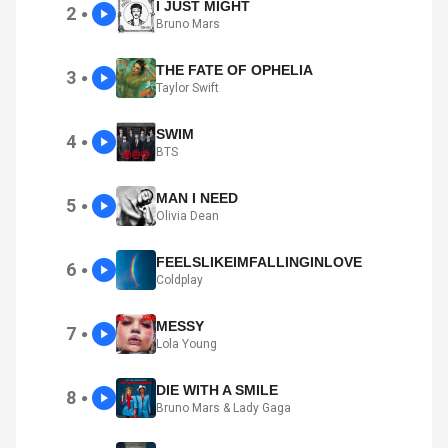
I JUST MIGHT
2
●
Bruno Mars
THE FATE OF OPHELIA
3
●
Taylor Swift
SWIM
4
●
BTS
MAN I NEED
5
●
Olivia Dean
FEELSLIKEIMFALLINGINLOVE
6
●
Coldplay
MESSY
7
●
Lola Young
DIE WITH A SMILE
8
●
Bruno Mars & Lady Gaga