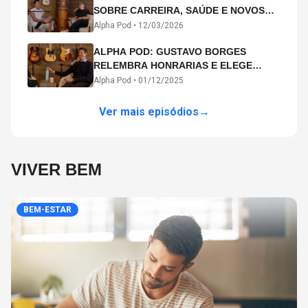
SOBRE CARREIRA, SAÚDE E NOVOS
CAMINHOS ARTÍSTICOS NO ALPHA
Alpha Pod •
12/03/2026
POD
ALPHA POD: GUSTAVO BORGES
RELEMBRA HONRARIAS E ELEGE
MICHAEL PHELPS O MAIOR ATLETA DA
Alpha Pod •
01/12/2025
HISTÓRIA
Ver mais episódios
→
VIVER BEM
BEM-ESTAR