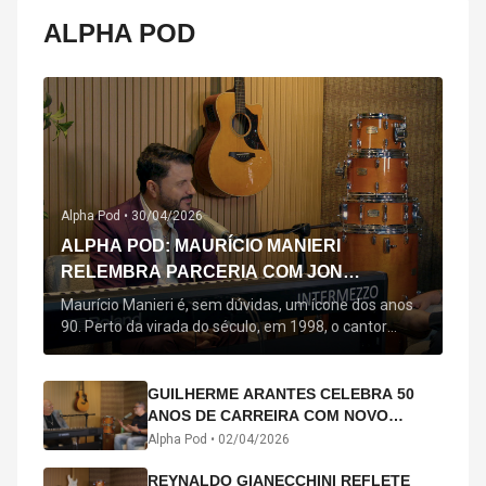
ALPHA POD
Alpha Pod •
30/04/2026
ALPHA POD: MAURÍCIO MANIERI
RELEMBRA PARCERIA COM JON
SECADA, ORIGEM DE "BEM QUERER" E
Maurício Manieri é, sem dúvidas, um ícone dos anos
MAIS
90. Perto da virada do século, em 1998, o cantor
estreou oficialmente com o seu primeiro disco, "A
Noite Inteira", no qual estão canções que lhe
acompanham até hoje, quase trinta anos mais tarde:
GUILHERME ARANTES CELEBRA 50
"Bem Querer" e "Minha Menina". Em 2026, o astro
ANOS DE CARREIRA COM NOVO
segue com o […]
ÁLBUM INTERDIMENSIONAL E TURNÊ
Alpha Pod •
02/04/2026
“50 ANOS-LUZ”
REYNALDO GIANECCHINI REFLETE