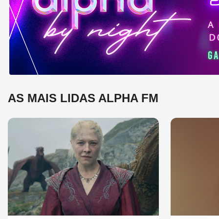
e 
mú
AS MAIS LIDAS ALPHA FM