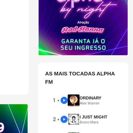
e alemã de
 governo
ista.
AS MAIS TOCADAS ALPHA
FM
ORDINARY
1
●
Alex Warren
I JUST MIGHT
2
●
Bruno Mars