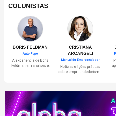
COLUNISTAS
BORIS FELDMAN
CRISTIANA
ARCANGELI
Auto Papo
P
Manual do Empreendedor
A experiência de Boris
P
Feldman em análises e
ap
Notícias e lições práticas
orientações sobre o
sobre empreendedorismo,
universo automotivo,
pa
inovação e liderança, com
trazendo informações
Por
reflexões de quem
sobre mobilidade,
mu
entende de negócios.
manutenção,
lançamentos, tecnologia e
Lan
tudo o que envolve o dia a
dia dos motoristas.
nas