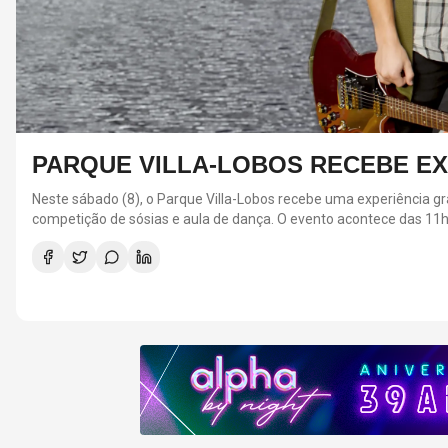
PARQUE VILLA-LOBOS RECEBE EXPE
Neste sábado (8), o Parque Villa-Lobos recebe uma experiência gratu
competição de sósias e aula de dança. O evento acontece das 11h30 às 14h, ao lado da Roda Gigante, e contará com apresentação do influenciador
Porquinho da Paulista e participação da sósia brasileira de Demi Lova
Lovato e os Jonas Brothers.