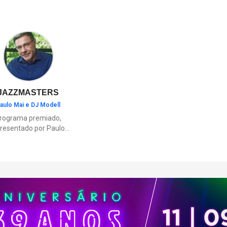
Olga Benário Prestes, militant
origem judaica deportada pelo
brasileiro para a Alemanha naz
JAZZMASTERS
aulo Mai e DJ Modell
rograma premiado,
resentado por Paulo
Mai e DJ Modell, e
rticipação de Renata
to. A história da black
sic mais refinada, do
Soul ao House.
çamentos e histórias
sobre artistas e
movimentos que
ceram a partir do jazz