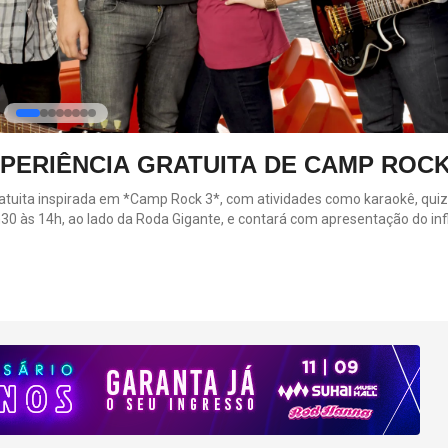
RIÊNCIA GRATUITA DE CAMP ROCK 3
ita inspirada em *Camp Rock 3*, com atividades como karaokê, quiz,
to. A ação celebra o novo capítulo da franquia, iniciada em 2008 com De