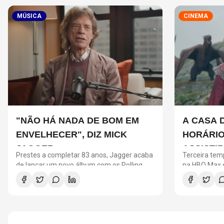
MÚSICA
CINEMA
"NÃO HÁ NADA DE BOM EM
A CASA 
ENVELHECER", DIZ MICK
HORÁRIO
JAGGER
ASSISTI
Prestes a completar 83 anos, Jagger acaba
Terceira tem
PRECISA
de lançar um novo álbum com os Rolling
na HBO Max e
Stones
entre os Tar
NOVA T