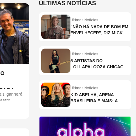
ÚLTIMAS NOTÍCIAS
Últimas Notícias
"NÃO HÁ NADA DE BOM EM
ENVELHECER", DIZ MICK
JAGGER
Últimas Notícias
5 ARTISTAS DO
LOLLAPALOOZA CHICAGO
DO
QUE VOCÊ PRECISA
CONHECER
Últimas Notícias
 PARA OS
ais, ganhará
KID ABELHA, ARENA
teatro
BRASILEIRA E MAIS: A
com direção
AGENDA DE SHOWS DA
al de
SEMANA EM SÃO PAULO
ões e
ras de
trajetória de