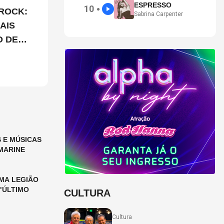
ESPRESSO
10
●
ROCK:
Sabrina Carpenter
AIS
O DE
 E MÚSICAS
MARINE
MA LEGIÃO
"ÚLTIMO
CULTURA
Cultura