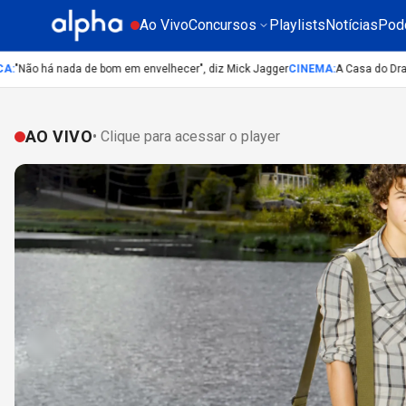
Ao Vivo
Concursos
Playlists
Notícias
Pod
Não há nada de bom em envelhecer", diz Mick Jagger
CINEMA
:
A Casa do Dragão: 
AO VIVO
• Clique para acessar o player