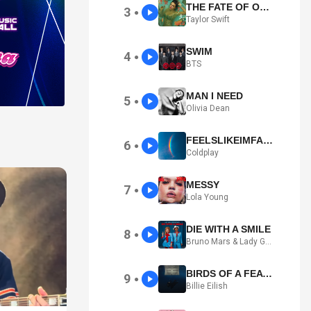
THE FATE OF OPHELIA
3
●
Taylor Swift
SWIM
4
●
BTS
MAN I NEED
5
●
Olivia Dean
FEELSLIKEIMFALLINGINLOVE
6
●
Coldplay
MESSY
7
●
Lola Young
DIE WITH A SMILE
8
●
Bruno Mars & Lady Gaga
BIRDS OF A FEATHER
9
●
Billie Eilish