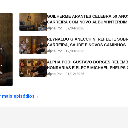
GUILHERME ARANTES CELEBRA 50 ANO
CARREIRA COM NOVO ÁLBUM INTERDIM
E TURNÊ “50 ANOS-LUZ”
Alpha Pod •
02/04/2026
REYNALDO GIANECCHINI REFLETE SOB
CARREIRA, SAÚDE E NOVOS CAMINHOS
ARTÍSTICOS NO ALPHA POD
Alpha Pod •
12/03/2026
ALPHA POD: GUSTAVO BORGES RELEM
HONRARIAS E ELEGE MICHAEL PHELPS 
da
ATLETA DA HISTÓRIA
Alpha Pod •
01/12/2025
o
 lhe
 mais episódios
→