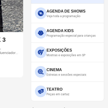
AGENDA DE SHOWS
Veja toda a programação
AGENDA KIDS
Programação especial para crianças
CAT CAFÉS PARA CONHECER 
Os cat cafés conquistaram São Paulo ao unir gastronomia
EXPOSIÇÕES
muitos desses espaços destinam parte da renda para o cuidado dos animais
Mostras e exposições em SP
mi
Gateria Cat Café, Angry Cat Coffee Shop, Ronron Cat Caf
Pinheiros, Vila Mariana e Vila Leopoldina.
CINEMA
Estreias e sessões especiais
TEATRO
Peças em cartaz