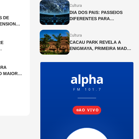
DE JULHO
Cultura
DIA DOS PAIS: PASSEIOS
S DE
DIFERENTES PARA
ENSIONAL
CELEBRAR A DATA
Cultura
CACAU PARK REVELA A
RE
ENIGMAYA, PRIMEIRA MAD
HOUSE DA AMÉRICA LATINA
BRA
O MAIOR