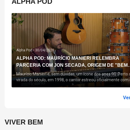
ALPHA POD
Alpha Pod •
30/04/2026
ALPHA POD: MAURÍCIO MANIERI RELEMBRA
PARCERIA COM JON SECADA, ORIGEM DE "BEM
QUERER" E MAIS
Maurício Manieri é, sem dúvidas, um ícone dos anos 90. Perto 
virada do século, em 1998, o cantor estreou oficialmente com 
seu primeiro disco, "A Noite Inteira", no qual estão canções que
acompanham até hoje, quase trinta anos mais tarde: "Bem
Querer" e "Minha Menina". Em 2026, o astro segue com o […]
Ver
VIVER BEM