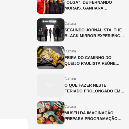
"OLGA", DE FERNANDO
MORAIS, GANHARÁ
ADAPTAÇÃO INÉDITA PARA
OS PALCOS
Cultura
SEGUNDO JORNALISTA, THE
BLACK MIRROR EXPERIENCE
CHEGA A SÃO PAULO EM
JULHO
Cultura
FEIRA DO CAMINHO DO
QUEIJO PAULISTA REÚNE
PRODUTORES ARTESANAIS
NA CINEMATECA BRASILEIRA
Cultura
O QUE FAZER NESTE
FERIADO PROLONGADO EM
SP?
Cultura
MUSEU DA IMAGINAÇÃO
PREPARA PROGRAMAÇÃO
ESPECIAL PARA AS FÉRIAS