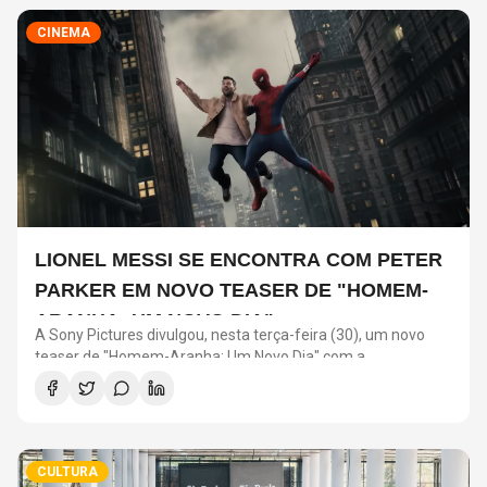
CINEMA
LIONEL MESSI SE ENCONTRA COM PETER
PARKER EM NOVO TEASER DE "HOMEM-
ARANHA: UM NOVO DIA"
A Sony Pictures divulgou, nesta terça-feira (30), um novo
teaser de "Homem-Aranha: Um Novo Dia" com a
participação de Lionel Messi. O astro argentino divide a cena
com o universo do herói em uma ação promocional do filme.
CULTURA