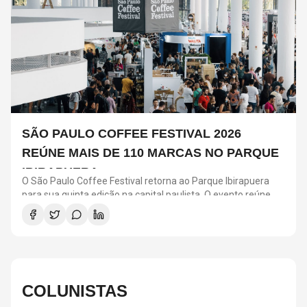
SÃO PAULO COFFEE FESTIVAL 2026
REÚNE MAIS DE 110 MARCAS NO PARQUE
IBIRAPUERA
O São Paulo Coffee Festival retorna ao Parque Ibirapuera
para sua quinta edição na capital paulista. O evento reúne
mais de 110 marcas de café, além de produtores, baristas e
especialistas do setor. A programação inclui degustações,
workshops, oficinas de latte art, harmonização, música ao
vivo, exposições de arte e uma praça gastronômica com
opções que combinam com diferentes perfis da bebida.
COLUNISTAS