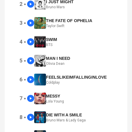
I JUST MIGHT
2
●
Bruno Mars
THE FATE OF OPHELIA
3
●
Taylor Swift
SWIM
4
●
BTS
MAN I NEED
5
●
Olivia Dean
FEELSLIKEIMFALLINGINLOVE
6
●
Coldplay
MESSY
7
●
Lola Young
DIE WITH A SMILE
8
●
Bruno Mars & Lady Gaga