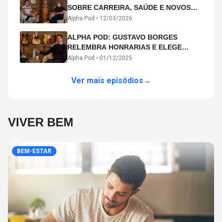
SOBRE CARREIRA, SAÚDE E NOVOS
CAMINHOS ARTÍSTICOS NO ALPHA
Alpha Pod •
12/03/2026
POD
ALPHA POD: GUSTAVO BORGES
RELEMBRA HONRARIAS E ELEGE
MICHAEL PHELPS O MAIOR ATLETA DA
Alpha Pod •
01/12/2025
HISTÓRIA
Ver mais episódios
→
VIVER BEM
BEM-ESTAR