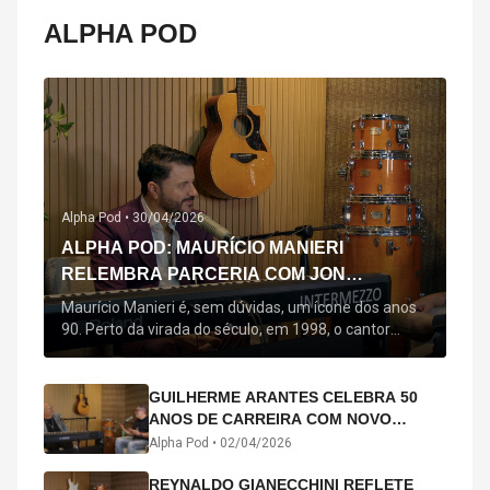
ALPHA POD
Alpha Pod •
30/04/2026
ALPHA POD: MAURÍCIO MANIERI
RELEMBRA PARCERIA COM JON
SECADA, ORIGEM DE "BEM QUERER" E
Maurício Manieri é, sem dúvidas, um ícone dos anos
MAIS
90. Perto da virada do século, em 1998, o cantor
estreou oficialmente com o seu primeiro disco, "A
Noite Inteira", no qual estão canções que lhe
acompanham até hoje, quase trinta anos mais tarde:
GUILHERME ARANTES CELEBRA 50
"Bem Querer" e "Minha Menina". Em 2026, o astro
ANOS DE CARREIRA COM NOVO
segue com o […]
ÁLBUM INTERDIMENSIONAL E TURNÊ
Alpha Pod •
02/04/2026
“50 ANOS-LUZ”
REYNALDO GIANECCHINI REFLETE