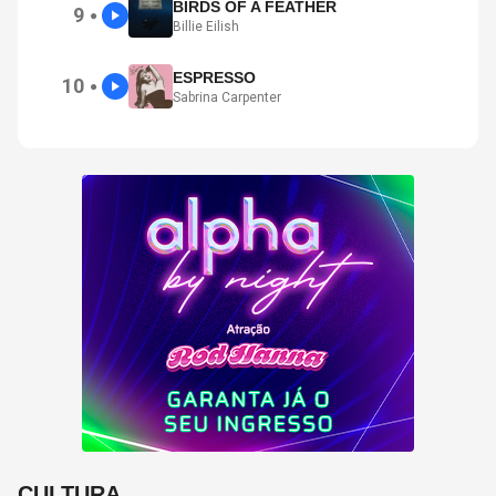
BIRDS OF A FEATHER
9
●
Billie Eilish
ESPRESSO
10
●
Sabrina Carpenter
CULTURA