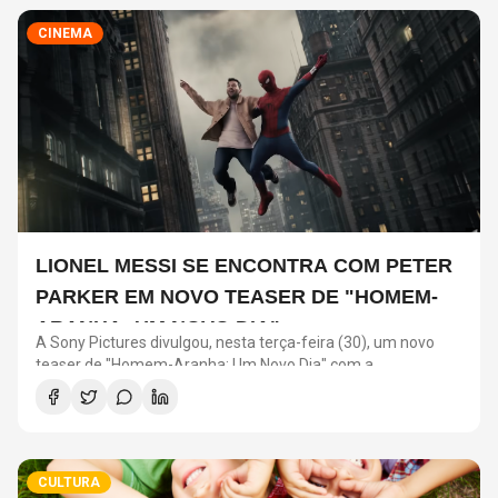
CINEMA
LIONEL MESSI SE ENCONTRA COM PETER
PARKER EM NOVO TEASER DE "HOMEM-
ARANHA: UM NOVO DIA"
A Sony Pictures divulgou, nesta terça-feira (30), um novo
teaser de "Homem-Aranha: Um Novo Dia" com a
participação de Lionel Messi. O astro argentino divide a cena
com o universo do herói em uma ação promocional do filme.
CULTURA