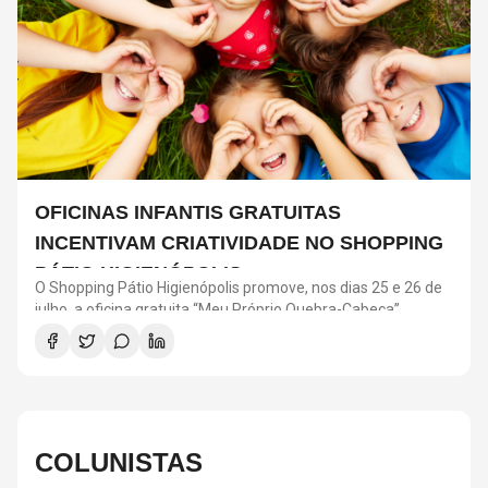
OFICINAS INFANTIS GRATUITAS
INCENTIVAM CRIATIVIDADE NO SHOPPING
PÁTIO HIGIENÓPOLIS
O Shopping Pátio Higienópolis promove, nos dias 25 e 26 de
julho, a oficina gratuita “Meu Próprio Quebra-Cabeça”,
voltada para crianças a partir de 4 anos. A atividade faz
parte da programação “Menos Telas, Mais Imaginação” e
incentiva criatividade, coordenação motora e interação
social. As oficinas acontecem das 12h às 18h, no Piso
Terraço, com ingresso resgatado pelo aplicativo Iguatemi
One.
COLUNISTAS