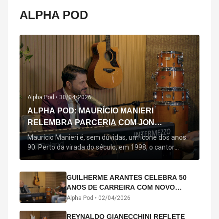
ALPHA POD
Alpha Pod •
30/04/2026
ALPHA POD: MAURÍCIO MANIERI
RELEMBRA PARCERIA COM JON
SECADA, ORIGEM DE "BEM QUERER" E
Maurício Manieri é, sem dúvidas, um ícone dos anos
MAIS
90. Perto da virada do século, em 1998, o cantor
estreou oficialmente com o seu primeiro disco, "A
Noite Inteira", no qual estão canções que lhe
acompanham até hoje, quase trinta anos mais tarde:
GUILHERME ARANTES CELEBRA 50
"Bem Querer" e "Minha Menina". Em 2026, o astro
ANOS DE CARREIRA COM NOVO
segue com o […]
ÁLBUM INTERDIMENSIONAL E TURNÊ
Alpha Pod •
02/04/2026
“50 ANOS-LUZ”
REYNALDO GIANECCHINI REFLETE