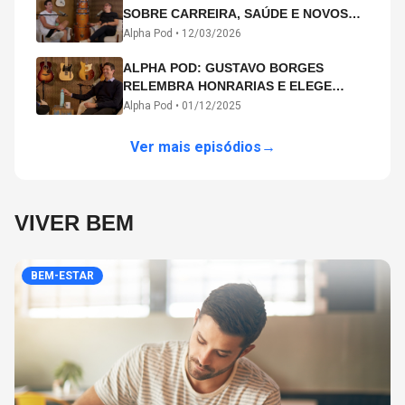
SOBRE CARREIRA, SAÚDE E NOVOS
CAMINHOS ARTÍSTICOS NO ALPHA
Alpha Pod •
12/03/2026
POD
ALPHA POD: GUSTAVO BORGES
RELEMBRA HONRARIAS E ELEGE
MICHAEL PHELPS O MAIOR ATLETA DA
Alpha Pod •
01/12/2025
HISTÓRIA
Ver mais episódios
→
VIVER BEM
BEM-ESTAR