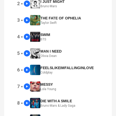
I JUST MIGHT
2
●
Bruno Mars
THE FATE OF OPHELIA
3
●
Taylor Swift
SWIM
4
●
BTS
MAN I NEED
5
●
Olivia Dean
FEELSLIKEIMFALLINGINLOVE
6
●
Coldplay
MESSY
7
●
Lola Young
DIE WITH A SMILE
8
●
Bruno Mars & Lady Gaga