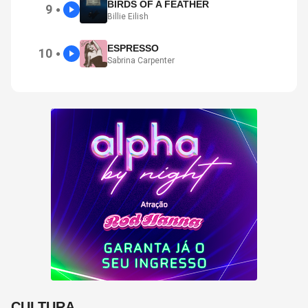
BIRDS OF A FEATHER
9
●
Billie Eilish
ESPRESSO
10
●
Sabrina Carpenter
CULTURA