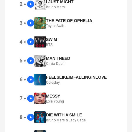
I JUST MIGHT
2
●
Bruno Mars
THE FATE OF OPHELIA
3
●
Taylor Swift
SWIM
4
●
BTS
MAN I NEED
5
●
Olivia Dean
FEELSLIKEIMFALLINGINLOVE
6
●
Coldplay
MESSY
7
●
Lola Young
DIE WITH A SMILE
8
●
Bruno Mars & Lady Gaga