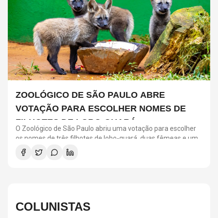
ZOOLÓGICO DE SÃO PAULO ABRE
VOTAÇÃO PARA ESCOLHER NOMES DE
FILHOTES DE LOBO-GUARÁ
O Zoológico de São Paulo abriu uma votação para escolher
os nomes de três filhotes de lobo-guará, duas fêmeas e um
macho, nascidos em 26 de maio. Filhos de Pitanga e Caju, os
animais já estão na área de visitação e podem ser vistos pelo
público. A escolha será feita por meio de uma enquete no
Instagram oficial do Zoo, com quatro opções de trios de
nomes inspirados em frutos e plantas brasileiras. A votação
fica aberta até as 16h desta segunda-feira (3). O lobo-guará
COLUNISTAS
é o maior canídeo da América do Sul e uma das espécies
mais conhecidas do Cerrado. Além de se alimentar de