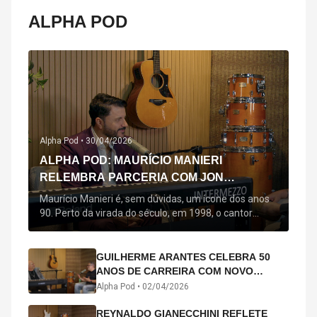
ALPHA POD
Alpha Pod •
30/04/2026
ALPHA POD: MAURÍCIO MANIERI
RELEMBRA PARCERIA COM JON
SECADA, ORIGEM DE "BEM QUERER" E
Maurício Manieri é, sem dúvidas, um ícone dos anos
MAIS
90. Perto da virada do século, em 1998, o cantor
estreou oficialmente com o seu primeiro disco, "A
Noite Inteira", no qual estão canções que lhe
acompanham até hoje, quase trinta anos mais tarde:
GUILHERME ARANTES CELEBRA 50
"Bem Querer" e "Minha Menina". Em 2026, o astro
ANOS DE CARREIRA COM NOVO
segue com o […]
ÁLBUM INTERDIMENSIONAL E TURNÊ
Alpha Pod •
02/04/2026
“50 ANOS-LUZ”
REYNALDO GIANECCHINI REFLETE