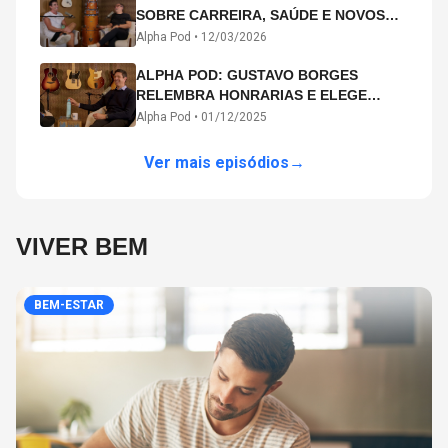
SOBRE CARREIRA, SAÚDE E NOVOS
CAMINHOS ARTÍSTICOS NO ALPHA
Alpha Pod •
12/03/2026
POD
ALPHA POD: GUSTAVO BORGES
RELEMBRA HONRARIAS E ELEGE
MICHAEL PHELPS O MAIOR ATLETA DA
Alpha Pod •
01/12/2025
HISTÓRIA
Ver mais episódios
→
VIVER BEM
BEM-ESTAR