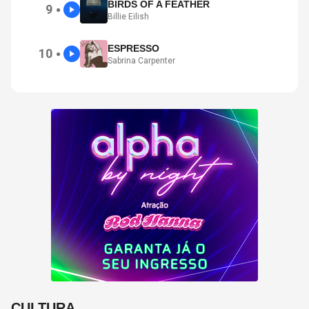
BIRDS OF A FEATHER
9
●
Billie Eilish
ESPRESSO
10
●
Sabrina Carpenter
CULTURA