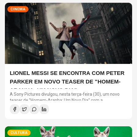
CINEMA
LIONEL MESSI SE ENCONTRA COM PETER
PARKER EM NOVO TEASER DE "HOMEM-
ARANHA: UM NOVO DIA"
A Sony Pictures divulgou, nesta terça-feira (30), um novo
teaser de "Homem-Aranha: Um Novo Dia" com a
participação de Lionel Messi. O astro argentino divide a cena
com o universo do herói em uma ação promocional do filme.
CULTURA