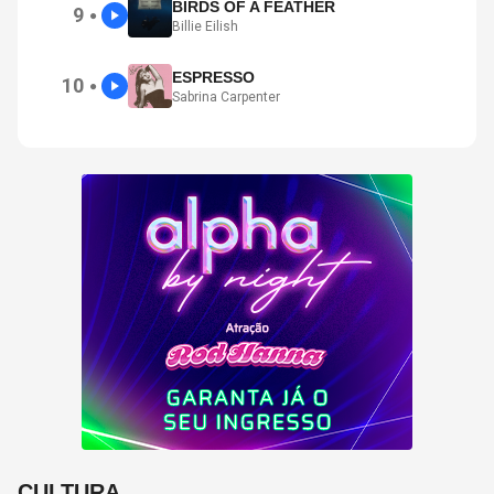
BIRDS OF A FEATHER
9
●
Billie Eilish
ESPRESSO
10
●
Sabrina Carpenter
CULTURA