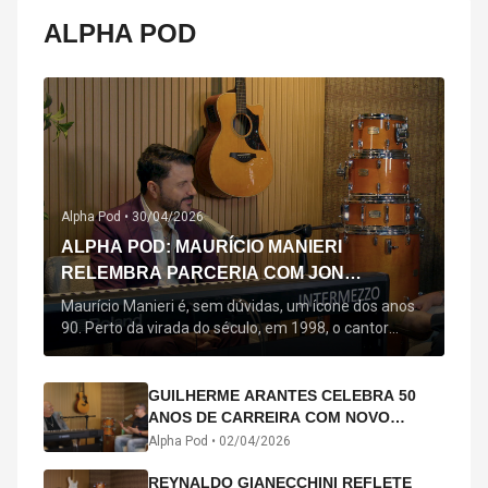
ALPHA POD
Alpha Pod •
30/04/2026
ALPHA POD: MAURÍCIO MANIERI
RELEMBRA PARCERIA COM JON
SECADA, ORIGEM DE "BEM QUERER" E
Maurício Manieri é, sem dúvidas, um ícone dos anos
MAIS
90. Perto da virada do século, em 1998, o cantor
estreou oficialmente com o seu primeiro disco, "A
Noite Inteira", no qual estão canções que lhe
acompanham até hoje, quase trinta anos mais tarde:
GUILHERME ARANTES CELEBRA 50
"Bem Querer" e "Minha Menina". Em 2026, o astro
ANOS DE CARREIRA COM NOVO
segue com o […]
ÁLBUM INTERDIMENSIONAL E TURNÊ
Alpha Pod •
02/04/2026
“50 ANOS-LUZ”
REYNALDO GIANECCHINI REFLETE