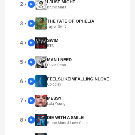
I JUST MIGHT
2
●
Bruno Mars
THE FATE OF OPHELIA
3
●
Taylor Swift
SWIM
4
●
BTS
MAN I NEED
5
●
Olivia Dean
FEELSLIKEIMFALLINGINLOVE
6
●
Coldplay
MESSY
7
●
Lola Young
DIE WITH A SMILE
8
●
Bruno Mars & Lady Gaga