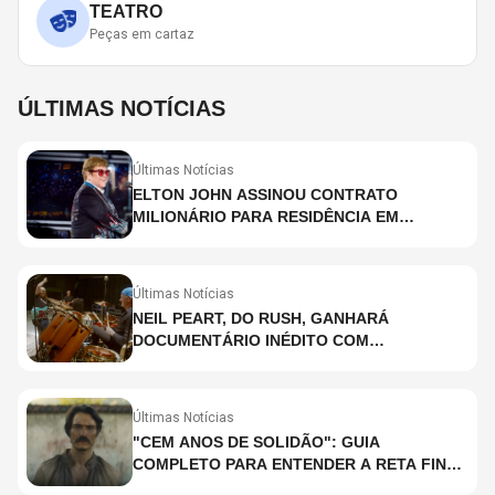
TEATRO
Peças em cartaz
ÚLTIMAS NOTÍCIAS
Últimas Notícias
ELTON JOHN ASSINOU CONTRATO
MILIONÁRIO PARA RESIDÊNCIA EM
HOLOGRAMA, DIZ SITE
Últimas Notícias
NEIL PEART, DO RUSH, GANHARÁ
DOCUMENTÁRIO INÉDITO COM
PARTICIPAÇÃO DE CHAD SMITH, STEWART
COPELAND E DANNY CAREY
Últimas Notícias
"CEM ANOS DE SOLIDÃO": GUIA
COMPLETO PARA ENTENDER A RETA FINAL
DA ADAPTAÇÃO DA NETFLIX