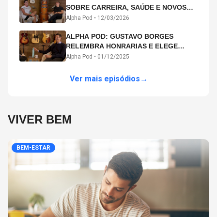
SOBRE CARREIRA, SAÚDE E NOVOS
CAMINHOS ARTÍSTICOS NO ALPHA
Alpha Pod •
12/03/2026
POD
ALPHA POD: GUSTAVO BORGES
RELEMBRA HONRARIAS E ELEGE
MICHAEL PHELPS O MAIOR ATLETA DA
Alpha Pod •
01/12/2025
HISTÓRIA
Ver mais episódios
→
VIVER BEM
BEM-ESTAR