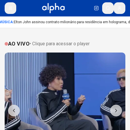
ÚSICA
:
Elton John assinou contrato milionário para residência em holograma, diz
AO VIVO
• Clique para acessar o player