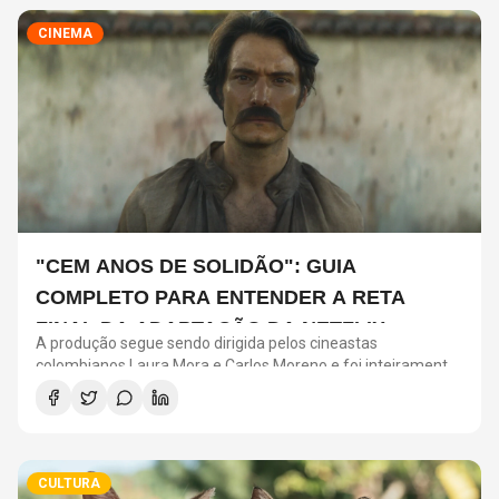
CINEMA
"CEM ANOS DE SOLIDÃO": GUIA
COMPLETO PARA ENTENDER A RETA
FINAL DA ADAPTAÇÃO DA NETFLIX
A produção segue sendo dirigida pelos cineastas
colombianos Laura Mora e Carlos Moreno e foi inteiramente
filmada na Colômbia, em espanhol, mantendo o
compromisso de preservar a identidade cultural da obra
original.
CULTURA