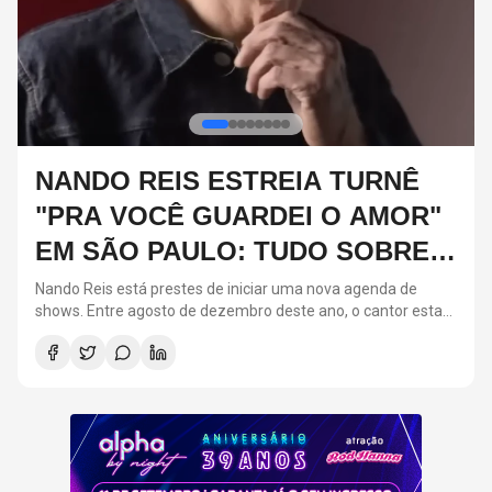
O QUE FAZER NESSE FINAL DE
SEMANA EM SÃO PAULO? (08 E
09/08)
São Paulo recebe uma programação variada neste fim de
á
semana, com opções de cinema, teatro, musicais,
gastronomia e eventos gratuitos. Entre os destaques estão a
sessão especial de Homem com H na Cinemateca Brasileira,
o GatoFest no CCSP, o São Julhão Festival, o Festival Viva
México e os espetáculos Lia Lia, 7 Mulheres e Um Mistério e
Mamma Mia!. As atrações acontecem entre os dias 8 e 9 de
agosto em diferentes regiões da capital.