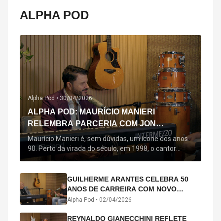
ALPHA POD
Alpha Pod •
30/04/2026
ALPHA POD: MAURÍCIO MANIERI
RELEMBRA PARCERIA COM JON
SECADA, ORIGEM DE "BEM QUERER" E
Maurício Manieri é, sem dúvidas, um ícone dos anos
MAIS
90. Perto da virada do século, em 1998, o cantor
estreou oficialmente com o seu primeiro disco, "A
Noite Inteira", no qual estão canções que lhe
acompanham até hoje, quase trinta anos mais tarde:
GUILHERME ARANTES CELEBRA 50
"Bem Querer" e "Minha Menina". Em 2026, o astro
ANOS DE CARREIRA COM NOVO
segue com o […]
ÁLBUM INTERDIMENSIONAL E TURNÊ
Alpha Pod •
02/04/2026
“50 ANOS-LUZ”
REYNALDO GIANECCHINI REFLETE