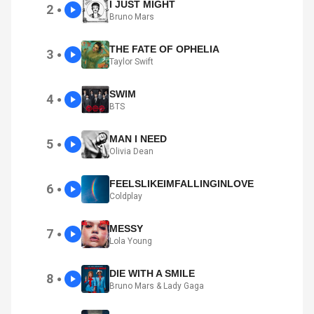
I JUST MIGHT
2
●
Bruno Mars
THE FATE OF OPHELIA
3
●
Taylor Swift
SWIM
4
●
BTS
MAN I NEED
5
●
Olivia Dean
FEELSLIKEIMFALLINGINLOVE
6
●
Coldplay
MESSY
7
●
Lola Young
DIE WITH A SMILE
8
●
Bruno Mars & Lady Gaga