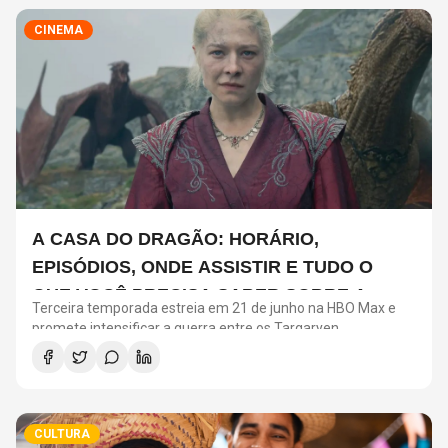
CINEMA
A CASA DO DRAGÃO: HORÁRIO,
EPISÓDIOS, ONDE ASSISTIR E TUDO O
QUE VOCÊ PRECISA SABER SOBRE A
Terceira temporada estreia em 21 de junho na HBO Max e
NOVA TEMPORADA
promete intensificar a guerra entre os Targaryen
CULTURA