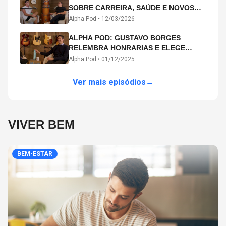
SOBRE CARREIRA, SAÚDE E NOVOS
CAMINHOS ARTÍSTICOS NO ALPHA
Alpha Pod •
12/03/2026
POD
ALPHA POD: GUSTAVO BORGES
RELEMBRA HONRARIAS E ELEGE
MICHAEL PHELPS O MAIOR ATLETA DA
Alpha Pod •
01/12/2025
HISTÓRIA
Ver mais episódios
→
VIVER BEM
BEM-ESTAR