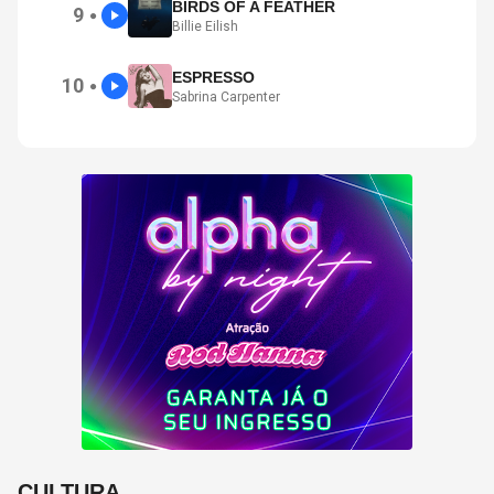
BIRDS OF A FEATHER
9
●
Billie Eilish
ESPRESSO
10
●
Sabrina Carpenter
CULTURA