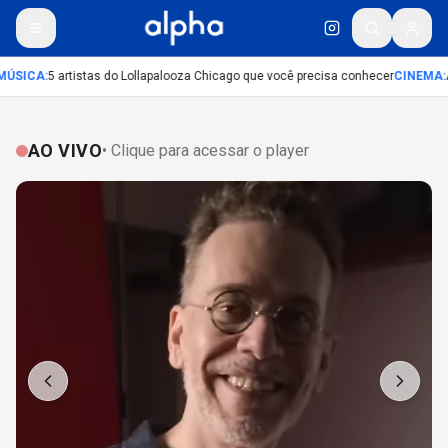
ÚSICA
:
5 artistas do Lollapalooza Chicago que você precisa conhecer
CINEMA
:
A
AO VIVO
• Clique para acessar o player