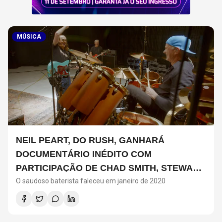
MÚSICA
NEIL PEART, DO RUSH, GANHARÁ
DOCUMENTÁRIO INÉDITO COM
PARTICIPAÇÃO DE CHAD SMITH, STEWART
O saudoso baterista faleceu em janeiro de 2020
COPELAND E DANNY CAREY