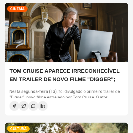
CINEMA
TOM CRUISE APARECE IRRECONHECÍVEL
EM TRAILER DE NOVO FILME "DIGGER";
ASSISTA
Nesta segunda-feira (13), foi divulgado o primeiro trailer de
"Digger", novo filme estrelado por Tom Cruise. O ator
interpreta o personagem que dá nome à produção, dirigida
por Alejandro González Iñárritu – conhecido por “O
Regresso” e “Birdman ou (A Inesperada Virtude da
Ignorância)”.
CULTURA