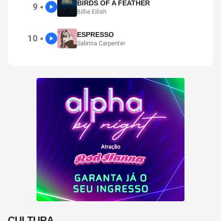
BIRDS OF A FEATHER
9
●
Billie Eilish
ESPRESSO
10
●
Sabrina Carpenter
CULTURA