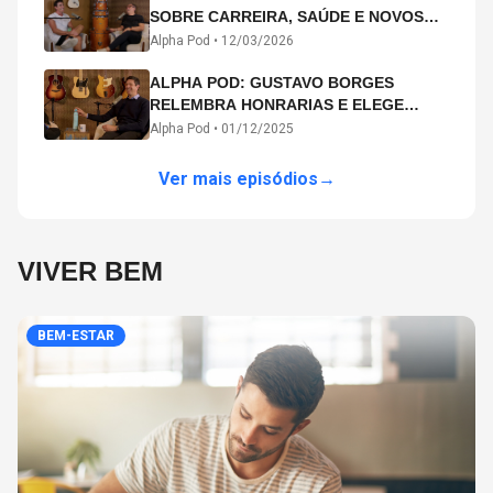
SOBRE CARREIRA, SAÚDE E NOVOS
CAMINHOS ARTÍSTICOS NO ALPHA
Alpha Pod •
12/03/2026
POD
ALPHA POD: GUSTAVO BORGES
RELEMBRA HONRARIAS E ELEGE
MICHAEL PHELPS O MAIOR ATLETA DA
Alpha Pod •
01/12/2025
HISTÓRIA
Ver mais episódios
→
VIVER BEM
BEM-ESTAR