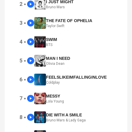
I JUST MIGHT
2
●
Bruno Mars
THE FATE OF OPHELIA
3
●
Taylor Swift
SWIM
4
●
BTS
MAN I NEED
5
●
Olivia Dean
FEELSLIKEIMFALLINGINLOVE
6
●
Coldplay
MESSY
7
●
Lola Young
DIE WITH A SMILE
8
●
Bruno Mars & Lady Gaga