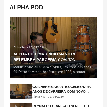
ALPHA POD
Alpha Pod •
30/04/2026
ALPHA POD: MAURÍCIO MANIERI
RELEMBRA PARCERIA COM JON
SECADA, ORIGEM DE "BEM QUERER" E
Maurício Manieri é, sem dúvidas, um ícone dos anos
MAIS
90. Perto da virada do século, em 1998, o cantor
estreou oficialmente com o seu primeiro disco, "A
Noite Inteira", no qual estão canções que lhe
acompanham até hoje, quase trinta anos mais tarde:
GUILHERME ARANTES CELEBRA 50
"Bem Querer" e "Minha Menina". Em 2026, o astro
ANOS DE CARREIRA COM NOVO
segue com o […]
ÁLBUM INTERDIMENSIONAL E TURNÊ
Alpha Pod •
02/04/2026
“50 ANOS-LUZ”
REYNALDO GIANECCHINI REFLETE