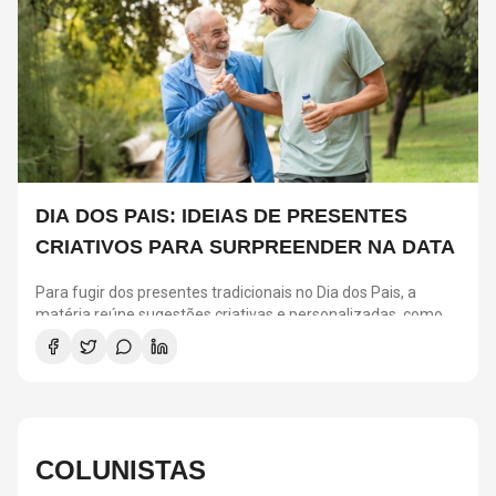
DIA DOS PAIS: IDEIAS DE PRESENTES
CRIATIVOS PARA SURPREENDER NA DATA
Para fugir dos presentes tradicionais no Dia dos Pais, a
matéria reúne sugestões criativas e personalizadas, como
vinis, cursos de gastronomia, assinaturas de café, ingressos
para shows, ensaios em família e experiências
compartilhadas. A ideia é escolher algo que combine com os
interesses de cada pai e ajude a criar novas lembranças.
COLUNISTAS