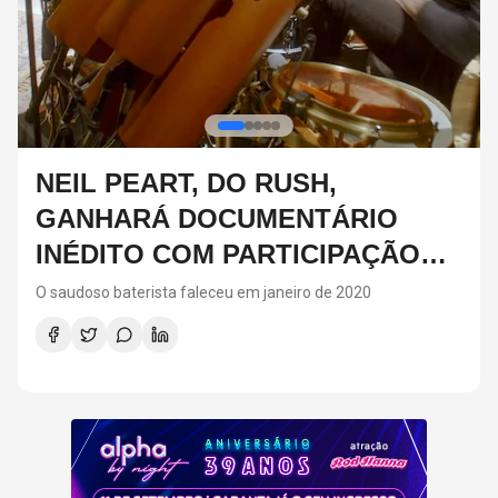
DIA DOS PAIS: IDEIAS DE
PRESENTES CRIATIVOS PARA
SURPREENDER NA DATA
Para fugir dos presentes tradicionais no Dia dos Pais, a
matéria reúne sugestões criativas e personalizadas, como
vinis, cursos de gastronomia, assinaturas de café, ingressos
para shows, ensaios em família e experiências
compartilhadas. A ideia é escolher algo que combine com os
interesses de cada pai e ajude a criar novas lembranças.