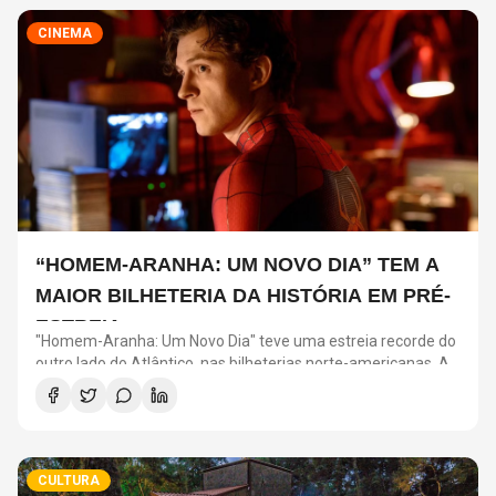
CINEMA
“HOMEM-ARANHA: UM NOVO DIA” TEM A
MAIOR BILHETERIA DA HISTÓRIA EM PRÉ-
ESTREIA
"Homem-Aranha: Um Novo Dia" teve uma estreia recorde do
outro lado do Atlântico, nas bilheterias norte-americanas. As
amostras de quarta-feira e quinta-feira do filme nos Estados
Unidos conquistaram impressionantes US$ 72 milhões em
prévias, um recorde histórico.
CULTURA