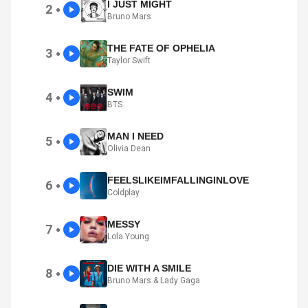
I JUST MIGHT
2
●
Bruno Mars
THE FATE OF OPHELIA
3
●
Taylor Swift
SWIM
4
●
BTS
MAN I NEED
5
●
Olivia Dean
FEELSLIKEIMFALLINGINLOVE
6
●
Coldplay
MESSY
7
●
Lola Young
DIE WITH A SMILE
8
●
Bruno Mars & Lady Gaga