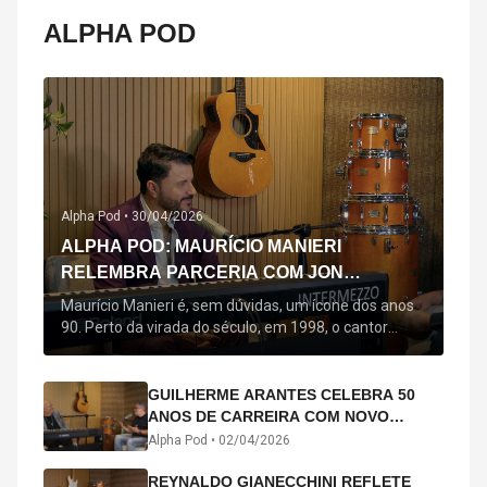
ALPHA POD
Alpha Pod •
30/04/2026
ALPHA POD: MAURÍCIO MANIERI
RELEMBRA PARCERIA COM JON
SECADA, ORIGEM DE "BEM QUERER" E
Maurício Manieri é, sem dúvidas, um ícone dos anos
MAIS
90. Perto da virada do século, em 1998, o cantor
estreou oficialmente com o seu primeiro disco, "A
Noite Inteira", no qual estão canções que lhe
acompanham até hoje, quase trinta anos mais tarde:
GUILHERME ARANTES CELEBRA 50
"Bem Querer" e "Minha Menina". Em 2026, o astro
ANOS DE CARREIRA COM NOVO
segue com o […]
ÁLBUM INTERDIMENSIONAL E TURNÊ
Alpha Pod •
02/04/2026
“50 ANOS-LUZ”
REYNALDO GIANECCHINI REFLETE