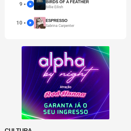
BIRDS OF A FEATHER
9
●
Billie Eilish
ESPRESSO
10
●
Sabrina Carpenter
CULTURA