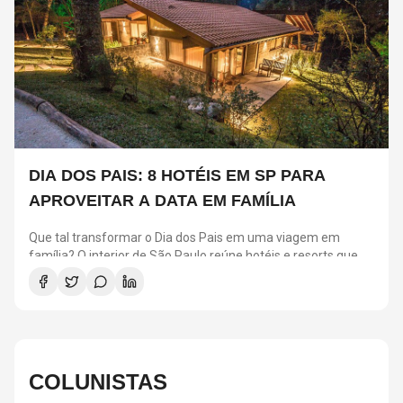
DIA DOS PAIS: 8 HOTÉIS EM SP PARA
APROVEITAR A DATA EM FAMÍLIA
Que tal transformar o Dia dos Pais em uma viagem em
família? O interior de São Paulo reúne hotéis e resorts que
combinam conforto, natureza, gastronomia e atividades
para todas as idades. Entre as opções estão o Hotel Toriba,
em Campos do Jordão, o Fasano Boa Vista, em Porto Feliz, o
Hotel Fazenda Dona Carolina, em Itatiba, o Mavsa Resort, em
Cesário Lange, além de outros destinos ideais para quem
deseja aproveitar o fim de semana longe da capital.
COLUNISTAS