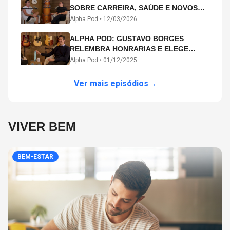
SOBRE CARREIRA, SAÚDE E NOVOS
CAMINHOS ARTÍSTICOS NO ALPHA
Alpha Pod •
12/03/2026
POD
ALPHA POD: GUSTAVO BORGES
RELEMBRA HONRARIAS E ELEGE
MICHAEL PHELPS O MAIOR ATLETA DA
Alpha Pod •
01/12/2025
HISTÓRIA
Ver mais episódios
→
VIVER BEM
BEM-ESTAR