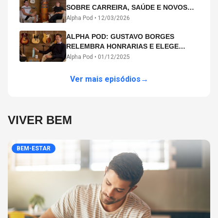
SOBRE CARREIRA, SAÚDE E NOVOS
CAMINHOS ARTÍSTICOS NO ALPHA
Alpha Pod •
12/03/2026
POD
ALPHA POD: GUSTAVO BORGES
RELEMBRA HONRARIAS E ELEGE
MICHAEL PHELPS O MAIOR ATLETA DA
Alpha Pod •
01/12/2025
HISTÓRIA
Ver mais episódios
→
VIVER BEM
BEM-ESTAR