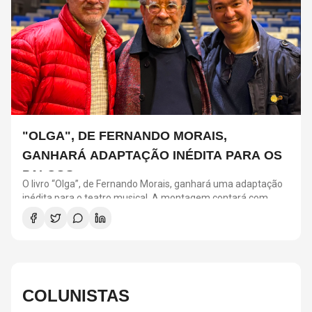
"OLGA", DE FERNANDO MORAIS,
GANHARÁ ADAPTAÇÃO INÉDITA PARA OS
PALCOS
O livro “Olga”, de Fernando Morais, ganhará uma adaptação
inédita para o teatro musical. A montagem contará com
direção de Tadeu Aguiar, direção musical de Thalyson
Rodrigues, composições e arranjos de Laura Visconti e letras
de Eduardo Bakr. A obra revisita a trajetória de Olga Benário
Prestes, militante alemã de origem judaica deportada pelo
governo brasileiro para a Alemanha nazista.
COLUNISTAS