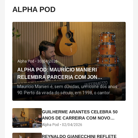
ALPHA POD
Alpha Pod •
30/04/2026
ALPHA POD: MAURÍCIO MANIERI
RELEMBRA PARCERIA COM JON
SECADA, ORIGEM DE "BEM QUERER" E
Maurício Manieri é, sem dúvidas, um ícone dos anos
MAIS
90. Perto da virada do século, em 1998, o cantor
estreou oficialmente com o seu primeiro disco, "A
Noite Inteira", no qual estão canções que lhe
acompanham até hoje, quase trinta anos mais tarde:
GUILHERME ARANTES CELEBRA 50
"Bem Querer" e "Minha Menina". Em 2026, o astro
ANOS DE CARREIRA COM NOVO
segue com o […]
ÁLBUM INTERDIMENSIONAL E TURNÊ
Alpha Pod •
02/04/2026
“50 ANOS-LUZ”
REYNALDO GIANECCHINI REFLETE