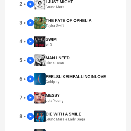
I JUST MIGHT
2
●
Bruno Mars
THE FATE OF OPHELIA
3
●
Taylor Swift
SWIM
4
●
BTS
MAN I NEED
5
●
Olivia Dean
FEELSLIKEIMFALLINGINLOVE
6
●
Coldplay
MESSY
7
●
Lola Young
DIE WITH A SMILE
8
●
Bruno Mars & Lady Gaga