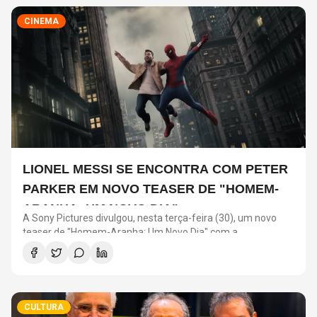
CINEMA
LIONEL MESSI SE ENCONTRA COM PETER
PARKER EM NOVO TEASER DE "HOMEM-
ARANHA: UM NOVO DIA"
A Sony Pictures divulgou, nesta terça-feira (30), um novo
teaser de "Homem-Aranha: Um Novo Dia" com a
participação de Lionel Messi. O astro argentino divide a cena
com o universo do herói em uma ação promocional do filme.
CULTURA