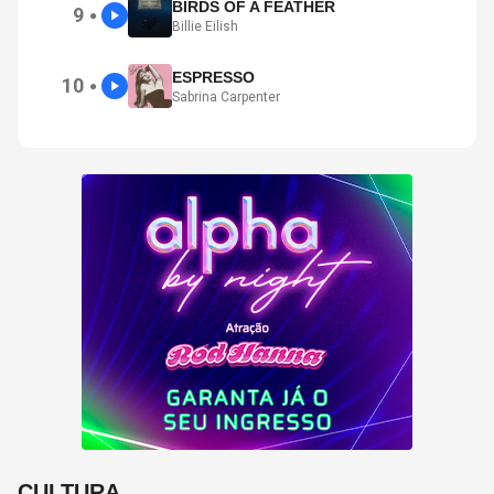
BIRDS OF A FEATHER
9
●
Billie Eilish
ESPRESSO
10
●
Sabrina Carpenter
CULTURA