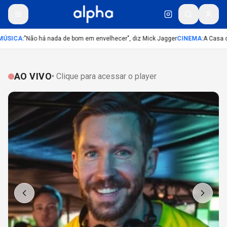
ÚSICA
:
"Não há nada de bom em envelhecer", diz Mick Jagger
CINEMA
:
A Casa do
AO VIVO
• Clique para acessar o player