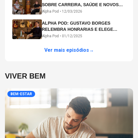
SOBRE CARREIRA, SAÚDE E NOVOS
CAMINHOS ARTÍSTICOS NO ALPHA
Alpha Pod •
12/03/2026
POD
ALPHA POD: GUSTAVO BORGES
RELEMBRA HONRARIAS E ELEGE
MICHAEL PHELPS O MAIOR ATLETA DA
Alpha Pod •
01/12/2025
HISTÓRIA
Ver mais episódios
→
VIVER BEM
BEM-ESTAR