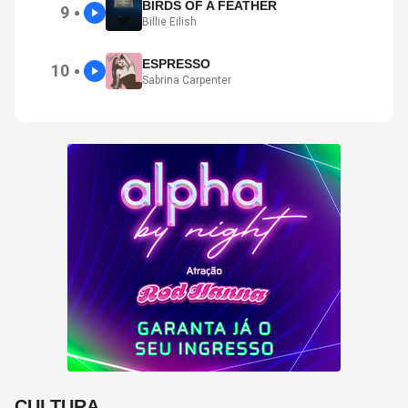
BIRDS OF A FEATHER
9
●
Billie Eilish
ESPRESSO
10
●
Sabrina Carpenter
CULTURA