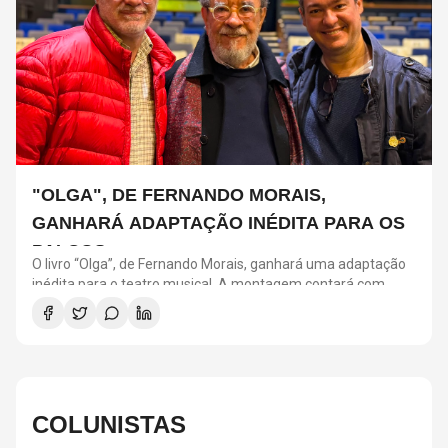
"OLGA", DE FERNANDO MORAIS,
GANHARÁ ADAPTAÇÃO INÉDITA PARA OS
PALCOS
O livro “Olga”, de Fernando Morais, ganhará uma adaptação
inédita para o teatro musical. A montagem contará com
direção de Tadeu Aguiar, direção musical de Thalyson
Rodrigues, composições e arranjos de Laura Visconti e letras
de Eduardo Bakr. A obra revisita a trajetória de Olga Benário
Prestes, militante alemã de origem judaica deportada pelo
governo brasileiro para a Alemanha nazista.
COLUNISTAS