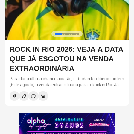
NANDO REIS ESTREIA TURNÊ
"PRA VOCÊ GUARDEI O AMOR"
EM SÃO PAULO: TUDO SOBRE
O SHOW
Nando Reis está prestes de iniciar uma nova agenda de
shows. Entre agosto de dezembro deste ano, o cantor estará
na estrada rodando o Brasil com o show "Pra Você Guardei O
Amor".