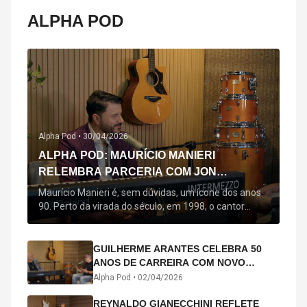
ALPHA POD
Alpha Pod •
30/04/2026
ALPHA POD: MAURÍCIO MANIERI
RELEMBRA PARCERIA COM JON
SECADA, ORIGEM DE "BEM QUERER" E
Maurício Manieri é, sem dúvidas, um ícone dos anos
MAIS
90. Perto da virada do século, em 1998, o cantor
estreou oficialmente com o seu primeiro disco, "A
Noite Inteira", no qual estão canções que lhe
acompanham até hoje, quase trinta anos mais tarde:
GUILHERME ARANTES CELEBRA 50
"Bem Querer" e "Minha Menina". Em 2026, o astro
ANOS DE CARREIRA COM NOVO
segue com o […]
ÁLBUM INTERDIMENSIONAL E TURNÊ
Alpha Pod •
02/04/2026
“50 ANOS-LUZ”
REYNALDO GIANECCHINI REFLETE