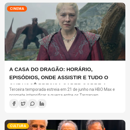
CINEMA
A CASA DO DRAGÃO: HORÁRIO,
EPISÓDIOS, ONDE ASSISTIR E TUDO O
QUE VOCÊ PRECISA SABER SOBRE A
Terceira temporada estreia em 21 de junho na HBO Max e
NOVA TEMPORADA
promete intensificar a guerra entre os Targaryen
CULTURA