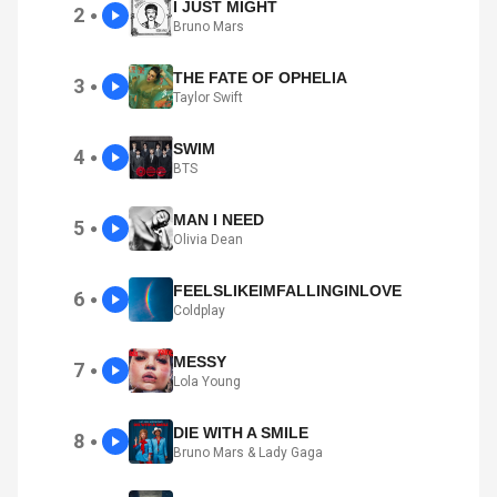
I JUST MIGHT
2
●
Bruno Mars
THE FATE OF OPHELIA
3
●
Taylor Swift
SWIM
4
●
BTS
MAN I NEED
5
●
Olivia Dean
FEELSLIKEIMFALLINGINLOVE
6
●
Coldplay
MESSY
7
●
Lola Young
DIE WITH A SMILE
8
●
Bruno Mars & Lady Gaga