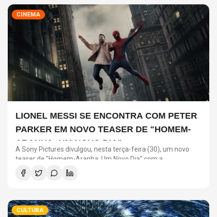
CINEMA
LIONEL MESSI SE ENCONTRA COM PETER
PARKER EM NOVO TEASER DE "HOMEM-
ARANHA: UM NOVO DIA"
A Sony Pictures divulgou, nesta terça-feira (30), um novo
teaser de "Homem-Aranha: Um Novo Dia" com a
participação de Lionel Messi. O astro argentino divide a cena
com o universo do herói em uma ação promocional do filme.
CULTURA