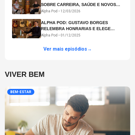
SOBRE CARREIRA, SAÚDE E NOVOS
CAMINHOS ARTÍSTICOS NO ALPHA
Alpha Pod •
12/03/2026
POD
ALPHA POD: GUSTAVO BORGES
RELEMBRA HONRARIAS E ELEGE
MICHAEL PHELPS O MAIOR ATLETA DA
Alpha Pod •
01/12/2025
HISTÓRIA
Ver mais episódios
→
VIVER BEM
BEM-ESTAR