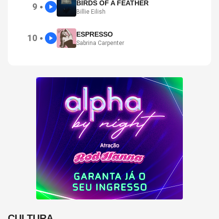
BIRDS OF A FEATHER
9
●
Billie Eilish
ESPRESSO
10
●
Sabrina Carpenter
CULTURA