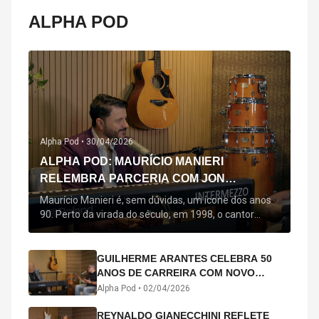
ALPHA POD
Alpha Pod •
30/04/2026
ALPHA POD: MAURÍCIO MANIERI
RELEMBRA PARCERIA COM JON
SECADA, ORIGEM DE "BEM QUERER" E
Maurício Manieri é, sem dúvidas, um ícone dos anos
MAIS
90. Perto da virada do século, em 1998, o cantor
estreou oficialmente com o seu primeiro disco, "A
Noite Inteira", no qual estão canções que lhe
acompanham até hoje, quase trinta anos mais tarde:
GUILHERME ARANTES CELEBRA 50
"Bem Querer" e "Minha Menina". Em 2026, o astro
ANOS DE CARREIRA COM NOVO
segue com o […]
ÁLBUM INTERDIMENSIONAL E TURNÊ
Alpha Pod •
02/04/2026
“50 ANOS-LUZ”
REYNALDO GIANECCHINI REFLETE