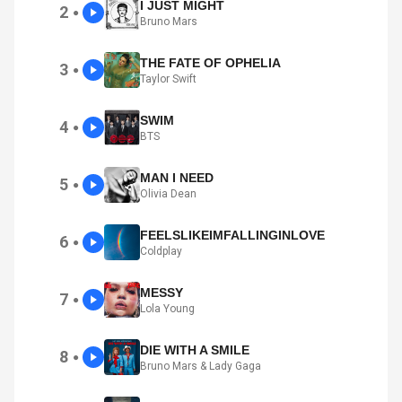
I JUST MIGHT
2
●
Bruno Mars
THE FATE OF OPHELIA
3
●
Taylor Swift
SWIM
4
●
BTS
MAN I NEED
5
●
Olivia Dean
FEELSLIKEIMFALLINGINLOVE
6
●
Coldplay
MESSY
7
●
Lola Young
DIE WITH A SMILE
8
●
Bruno Mars & Lady Gaga