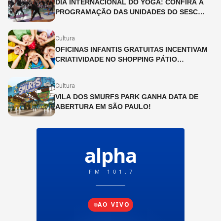
DIA INTERNACIONAL DO YOGA: CONFIRA A
PROGRAMAÇÃO DAS UNIDADES DO SESC
SÃO PAULO
Cultura
OFICINAS INFANTIS GRATUITAS INCENTIVAM
CRIATIVIDADE NO SHOPPING PÁTIO
HIGIENÓPOLIS
Cultura
VILA DOS SMURFS PARK GANHA DATA DE
ABERTURA EM SÃO PAULO!