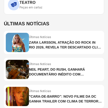
TEATRO
Peças em cartaz
ÚLTIMAS NOTÍCIAS
Últimas Notícias
ZARA LARSSON, ATRAÇÃO DO ROCK IN
RIO 2026, REVELA TER DESCARTADO CLIPE
COM SHAKIRA; ENTENDA O PORQUÊ
Últimas Notícias
NEIL PEART, DO RUSH, GANHARÁ
DOCUMENTÁRIO INÉDITO COM
PARTICIPAÇÃO DE CHAD SMITH, STEWART
COPELAND E DANNY CAREY
Últimas Notícias
"CARA-DE-BARRO”: NOVO FILME DA DC
GANHA TRAILER COM CLIMA DE TERROR;
ASSISTA TRECHO