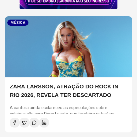
MÚSICA
ZARA LARSSON, ATRAÇÃO DO ROCK IN
RIO 2026, REVELA TER DESCARTADO
CLIPE COM SHAKIRA; ENTENDA O
A cantora ainda esclareceu as especulações sobre
PORQUÊ
colaboração com Demi Lovato, que também estará na
Cidade do Rock