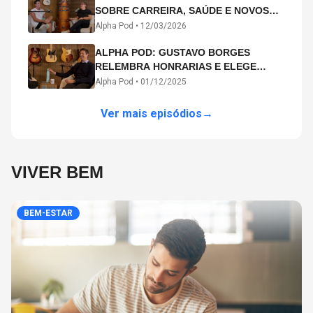
SOBRE CARREIRA, SAÚDE E NOVOS
CAMINHOS ARTÍSTICOS NO ALPHA
Alpha Pod •
12/03/2026
POD
ALPHA POD: GUSTAVO BORGES
RELEMBRA HONRARIAS E ELEGE
MICHAEL PHELPS O MAIOR ATLETA DA
Alpha Pod •
01/12/2025
HISTÓRIA
Ver mais episódios
→
VIVER BEM
BEM-ESTAR