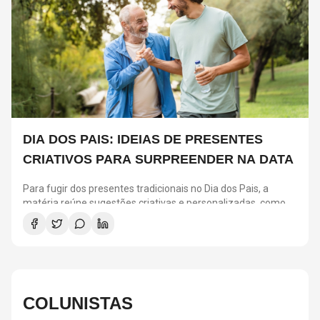
DIA DOS PAIS: IDEIAS DE PRESENTES
CRIATIVOS PARA SURPREENDER NA DATA
Para fugir dos presentes tradicionais no Dia dos Pais, a
matéria reúne sugestões criativas e personalizadas, como
vinis, cursos de gastronomia, assinaturas de café, ingressos
para shows, ensaios em família e experiências
compartilhadas. A ideia é escolher algo que combine com os
interesses de cada pai e ajude a criar novas lembranças.
COLUNISTAS