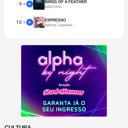
BIRDS OF A FEATHER
9
●
Billie Eilish
ESPRESSO
10
●
Sabrina Carpenter
CULTURA