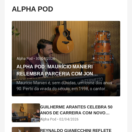
ALPHA POD
Alpha Pod •
30/04/2026
ALPHA POD: MAURÍCIO MANIERI
RELEMBRA PARCERIA COM JON
SECADA, ORIGEM DE "BEM QUERER" E
Maurício Manieri é, sem dúvidas, um ícone dos anos
MAIS
90. Perto da virada do século, em 1998, o cantor
estreou oficialmente com o seu primeiro disco, "A
Noite Inteira", no qual estão canções que lhe
acompanham até hoje, quase trinta anos mais tarde:
GUILHERME ARANTES CELEBRA 50
"Bem Querer" e "Minha Menina". Em 2026, o astro
ANOS DE CARREIRA COM NOVO
segue com o […]
ÁLBUM INTERDIMENSIONAL E TURNÊ
Alpha Pod •
02/04/2026
“50 ANOS-LUZ”
REYNALDO GIANECCHINI REFLETE