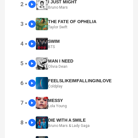
I JUST MIGHT
2
●
Bruno Mars
THE FATE OF OPHELIA
3
●
Taylor Swift
SWIM
4
●
BTS
MAN I NEED
5
●
Olivia Dean
FEELSLIKEIMFALLINGINLOVE
6
●
Coldplay
MESSY
7
●
Lola Young
DIE WITH A SMILE
8
●
Bruno Mars & Lady Gaga