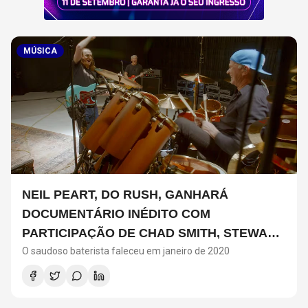
MÚSICA
NEIL PEART, DO RUSH, GANHARÁ
DOCUMENTÁRIO INÉDITO COM
PARTICIPAÇÃO DE CHAD SMITH, STEWART
O saudoso baterista faleceu em janeiro de 2020
COPELAND E DANNY CAREY