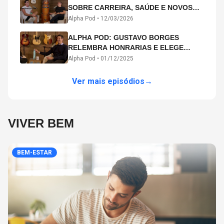
SOBRE CARREIRA, SAÚDE E NOVOS
CAMINHOS ARTÍSTICOS NO ALPHA
Alpha Pod •
12/03/2026
POD
ALPHA POD: GUSTAVO BORGES
RELEMBRA HONRARIAS E ELEGE
MICHAEL PHELPS O MAIOR ATLETA DA
Alpha Pod •
01/12/2025
HISTÓRIA
Ver mais episódios
→
VIVER BEM
BEM-ESTAR