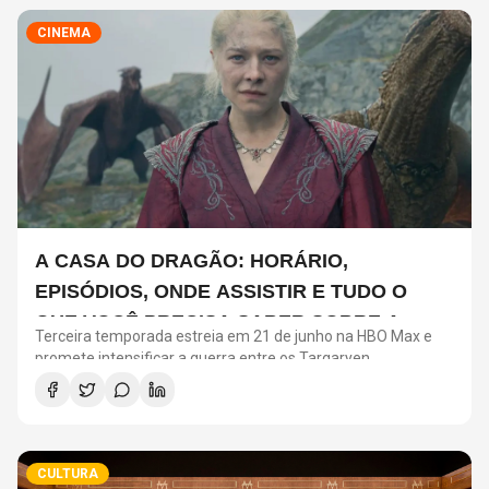
CINEMA
A CASA DO DRAGÃO: HORÁRIO,
EPISÓDIOS, ONDE ASSISTIR E TUDO O
QUE VOCÊ PRECISA SABER SOBRE A
Terceira temporada estreia em 21 de junho na HBO Max e
NOVA TEMPORADA
promete intensificar a guerra entre os Targaryen
CULTURA