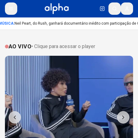
ÚSICA
:
Neil Peart, do Rush, ganhará documentário inédito com participação de 
AO VIVO
• Clique para acessar o player