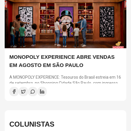
MONOPOLY EXPERIENCE ABRE VENDAS
EM AGOSTO EM SÃO PAULO
A MONOPOLY EXPERIENCE: Tesouros do Brasil estreia em 16
de setembro, no Shopping Cidade São Paulo, com ingressos
a partir de R$ 25. A pré-venda para clientes Nubank acontece
em 4 e 5 de agosto, enquanto a venda geral começa no dia 6.
A atração transforma o clássico jogo em uma experiência
imersiva com desafios, ambientes inspirados nas regiões
brasileiras e elementos como o Banco e o “Vá para a Prisão”.
COLUNISTAS