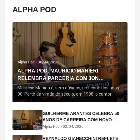
ALPHA POD
Alpha Pod •
30/04/2026
ALPHA POD: MAURÍCIO MANIERI
RELEMBRA PARCERIA COM JON
SECADA, ORIGEM DE "BEM QUERER" E
Maurício Manieri é, sem dúvidas, um ícone dos anos
MAIS
90. Perto da virada do século, em 1998, o cantor
estreou oficialmente com o seu primeiro disco, "A
Noite Inteira", no qual estão canções que lhe
acompanham até hoje, quase trinta anos mais tarde:
GUILHERME ARANTES CELEBRA 50
"Bem Querer" e "Minha Menina". Em 2026, o astro
ANOS DE CARREIRA COM NOVO
segue com o […]
ÁLBUM INTERDIMENSIONAL E TURNÊ
Alpha Pod •
02/04/2026
“50 ANOS-LUZ”
REYNALDO GIANECCHINI REFLETE