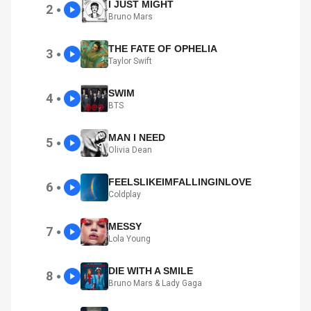
I JUST MIGHT
2
●
Bruno Mars
THE FATE OF OPHELIA
3
●
Taylor Swift
SWIM
4
●
BTS
MAN I NEED
5
●
Olivia Dean
FEELSLIKEIMFALLINGINLOVE
6
●
Coldplay
MESSY
7
●
Lola Young
DIE WITH A SMILE
8
●
Bruno Mars & Lady Gaga