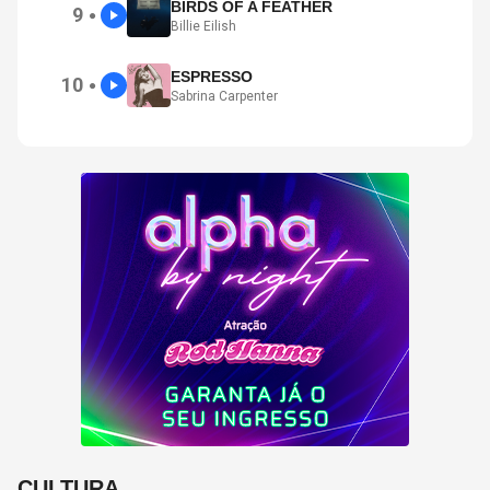
BIRDS OF A FEATHER
9
●
Billie Eilish
ESPRESSO
10
●
Sabrina Carpenter
CULTURA