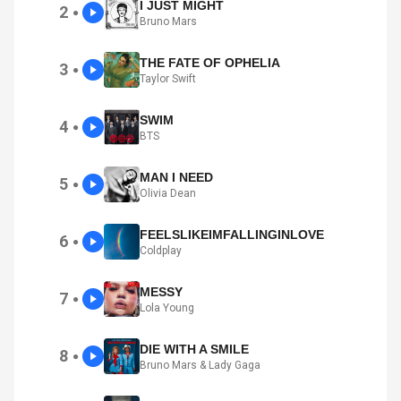
I JUST MIGHT
2
●
Bruno Mars
THE FATE OF OPHELIA
3
●
Taylor Swift
SWIM
4
●
BTS
MAN I NEED
5
●
Olivia Dean
FEELSLIKEIMFALLINGINLOVE
6
●
Coldplay
MESSY
7
●
Lola Young
DIE WITH A SMILE
8
●
Bruno Mars & Lady Gaga