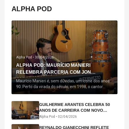
ALPHA POD
Alpha Pod •
30/04/2026
ALPHA POD: MAURÍCIO MANIERI
RELEMBRA PARCERIA COM JON
SECADA, ORIGEM DE "BEM QUERER" E
Maurício Manieri é, sem dúvidas, um ícone dos anos
MAIS
90. Perto da virada do século, em 1998, o cantor
estreou oficialmente com o seu primeiro disco, "A
Noite Inteira", no qual estão canções que lhe
acompanham até hoje, quase trinta anos mais tarde:
GUILHERME ARANTES CELEBRA 50
"Bem Querer" e "Minha Menina". Em 2026, o astro
ANOS DE CARREIRA COM NOVO
segue com o […]
ÁLBUM INTERDIMENSIONAL E TURNÊ
Alpha Pod •
02/04/2026
“50 ANOS-LUZ”
REYNALDO GIANECCHINI REFLETE