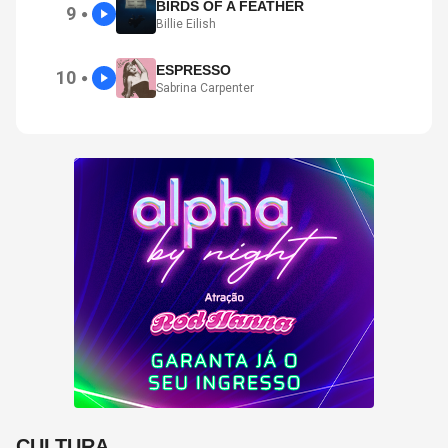
BIRDS OF A FEATHER
9
●
Billie Eilish
ESPRESSO
10
●
Sabrina Carpenter
CULTURA