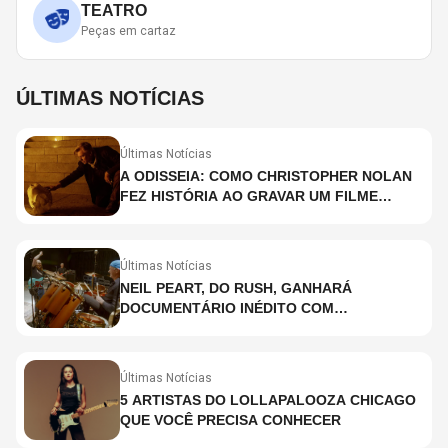
TEATRO
Peças em cartaz
ÚLTIMAS NOTÍCIAS
Últimas Notícias
A ODISSEIA: COMO CHRISTOPHER NOLAN
FEZ HISTÓRIA AO GRAVAR UM FILME
INTEIRAMENTE EM IMAX E O QUE ISSO
SIGNIFICA
Últimas Notícias
NEIL PEART, DO RUSH, GANHARÁ
DOCUMENTÁRIO INÉDITO COM
PARTICIPAÇÃO DE CHAD SMITH, STEWART
COPELAND E DANNY CAREY
Últimas Notícias
5 ARTISTAS DO LOLLAPALOOZA CHICAGO
QUE VOCÊ PRECISA CONHECER