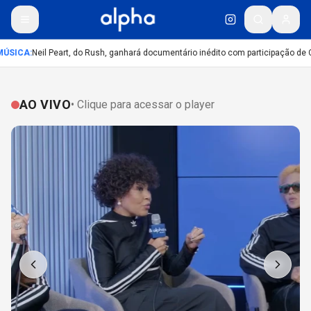
ÚSICA
:
Neil Peart, do Rush, ganhará documentário inédito com participação de 
AO VIVO
• Clique para acessar o player