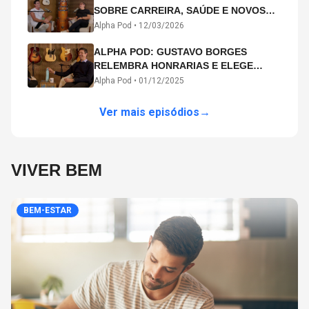
SOBRE CARREIRA, SAÚDE E NOVOS
CAMINHOS ARTÍSTICOS NO ALPHA
Alpha Pod •
12/03/2026
POD
ALPHA POD: GUSTAVO BORGES
RELEMBRA HONRARIAS E ELEGE
MICHAEL PHELPS O MAIOR ATLETA DA
Alpha Pod •
01/12/2025
HISTÓRIA
Ver mais episódios
→
VIVER BEM
BEM-ESTAR