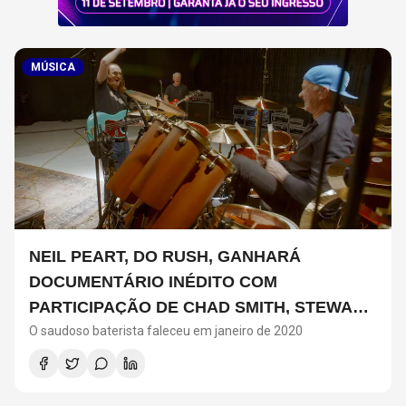
MÚSICA
NEIL PEART, DO RUSH, GANHARÁ
DOCUMENTÁRIO INÉDITO COM
PARTICIPAÇÃO DE CHAD SMITH, STEWART
O saudoso baterista faleceu em janeiro de 2020
COPELAND E DANNY CAREY