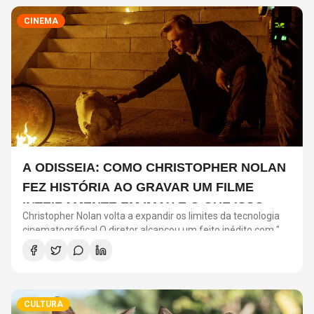
CINEMA
A ODISSEIA: COMO CHRISTOPHER NOLAN
FEZ HISTÓRIA AO GRAVAR UM FILME
INTEIRAMENTE EM IMAX E O QUE ISSO
Christopher Nolan volta a expandir os limites da tecnologia
SIGNIFICA
cinematográfica! O diretor alcançou um feito inédito com "A
Odisseia": o longa será o primeiro filme de ficção gravado
inteiramente com câmeras IMAX.
CULTURA