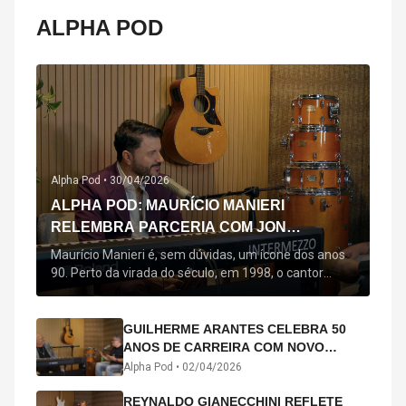
ALPHA POD
Alpha Pod •
30/04/2026
ALPHA POD: MAURÍCIO MANIERI
RELEMBRA PARCERIA COM JON
SECADA, ORIGEM DE "BEM QUERER" E
Maurício Manieri é, sem dúvidas, um ícone dos anos
MAIS
90. Perto da virada do século, em 1998, o cantor
estreou oficialmente com o seu primeiro disco, "A
Noite Inteira", no qual estão canções que lhe
acompanham até hoje, quase trinta anos mais tarde:
GUILHERME ARANTES CELEBRA 50
"Bem Querer" e "Minha Menina". Em 2026, o astro
ANOS DE CARREIRA COM NOVO
segue com o […]
ÁLBUM INTERDIMENSIONAL E TURNÊ
Alpha Pod •
02/04/2026
“50 ANOS-LUZ”
REYNALDO GIANECCHINI REFLETE