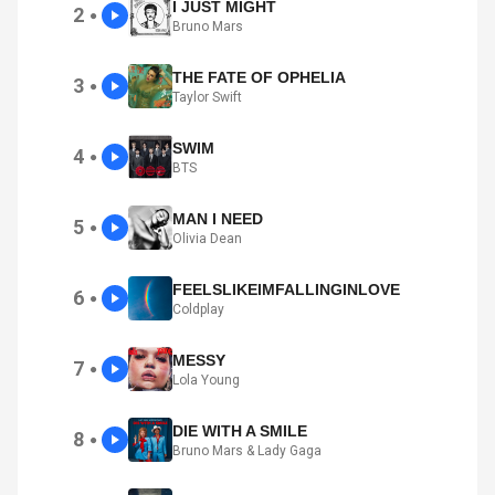
I JUST MIGHT
2
●
Bruno Mars
THE FATE OF OPHELIA
3
●
Taylor Swift
SWIM
4
●
BTS
MAN I NEED
5
●
Olivia Dean
FEELSLIKEIMFALLINGINLOVE
6
●
Coldplay
MESSY
7
●
Lola Young
DIE WITH A SMILE
8
●
Bruno Mars & Lady Gaga