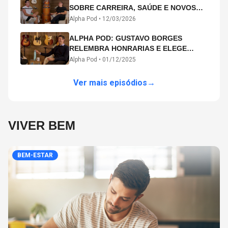
SOBRE CARREIRA, SAÚDE E NOVOS
CAMINHOS ARTÍSTICOS NO ALPHA
Alpha Pod •
12/03/2026
POD
ALPHA POD: GUSTAVO BORGES
RELEMBRA HONRARIAS E ELEGE
MICHAEL PHELPS O MAIOR ATLETA DA
Alpha Pod •
01/12/2025
HISTÓRIA
Ver mais episódios
→
VIVER BEM
BEM-ESTAR