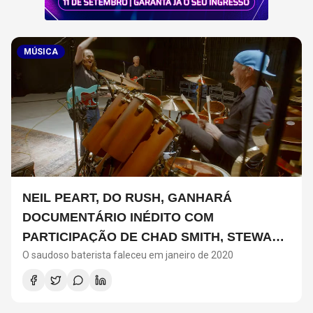
MÚSICA
NEIL PEART, DO RUSH, GANHARÁ
DOCUMENTÁRIO INÉDITO COM
PARTICIPAÇÃO DE CHAD SMITH, STEWART
O saudoso baterista faleceu em janeiro de 2020
COPELAND E DANNY CAREY