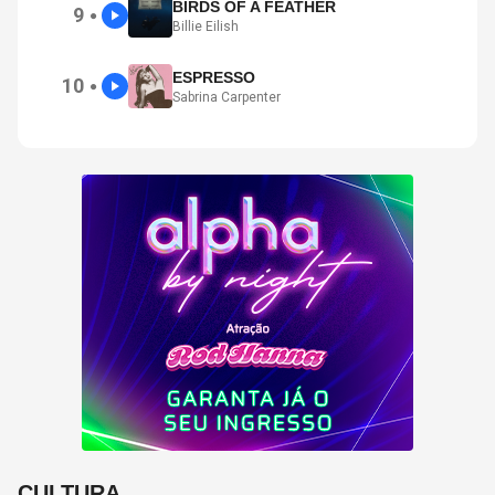
BIRDS OF A FEATHER
9
●
Billie Eilish
ESPRESSO
10
●
Sabrina Carpenter
CULTURA