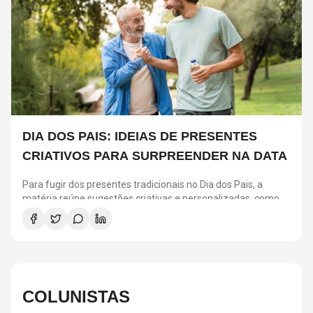
DIA DOS PAIS: IDEIAS DE PRESENTES
CRIATIVOS PARA SURPREENDER NA DATA
Para fugir dos presentes tradicionais no Dia dos Pais, a
matéria reúne sugestões criativas e personalizadas, como
vinis, cursos de gastronomia, assinaturas de café, ingressos
para shows, ensaios em família e experiências
compartilhadas. A ideia é escolher algo que combine com os
interesses de cada pai e ajude a criar novas lembranças.
COLUNISTAS