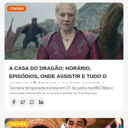
CINEMA
A CASA DO DRAGÃO: HORÁRIO,
EPISÓDIOS, ONDE ASSISTIR E TUDO O
QUE VOCÊ PRECISA SABER SOBRE A
Terceira temporada estreia em 21 de junho na HBO Max e
NOVA TEMPORADA
promete intensificar a guerra entre os Targaryen
CULTURA