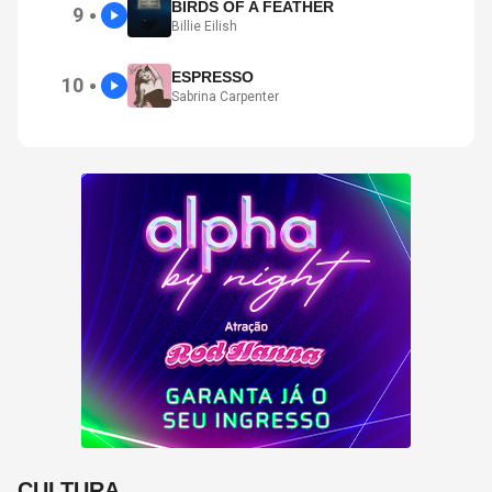
BIRDS OF A FEATHER
9
●
Billie Eilish
ESPRESSO
10
●
Sabrina Carpenter
CULTURA