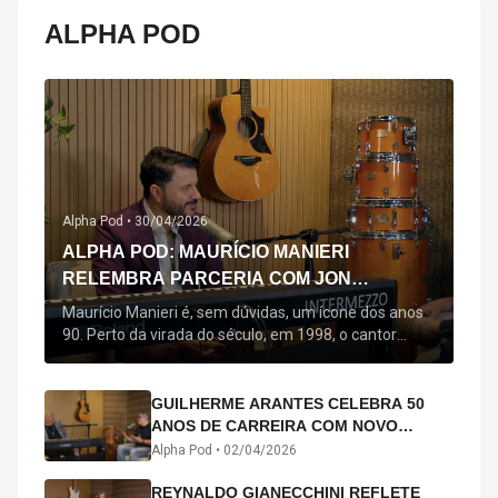
ALPHA POD
Alpha Pod •
30/04/2026
ALPHA POD: MAURÍCIO MANIERI
RELEMBRA PARCERIA COM JON
SECADA, ORIGEM DE "BEM QUERER" E
Maurício Manieri é, sem dúvidas, um ícone dos anos
MAIS
90. Perto da virada do século, em 1998, o cantor
estreou oficialmente com o seu primeiro disco, "A
Noite Inteira", no qual estão canções que lhe
acompanham até hoje, quase trinta anos mais tarde:
GUILHERME ARANTES CELEBRA 50
"Bem Querer" e "Minha Menina". Em 2026, o astro
ANOS DE CARREIRA COM NOVO
segue com o […]
ÁLBUM INTERDIMENSIONAL E TURNÊ
Alpha Pod •
02/04/2026
“50 ANOS-LUZ”
REYNALDO GIANECCHINI REFLETE