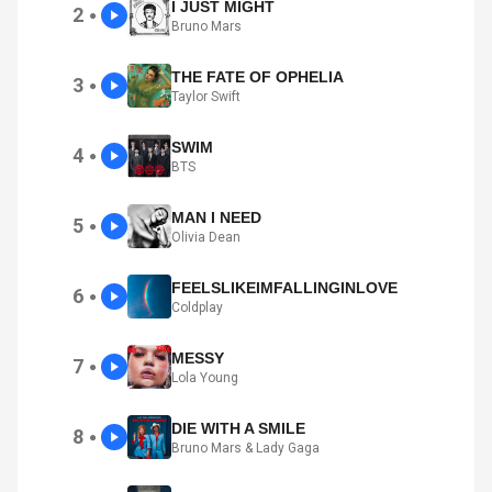
I JUST MIGHT
2
●
Bruno Mars
THE FATE OF OPHELIA
3
●
Taylor Swift
SWIM
4
●
BTS
MAN I NEED
5
●
Olivia Dean
FEELSLIKEIMFALLINGINLOVE
6
●
Coldplay
MESSY
7
●
Lola Young
DIE WITH A SMILE
8
●
Bruno Mars & Lady Gaga