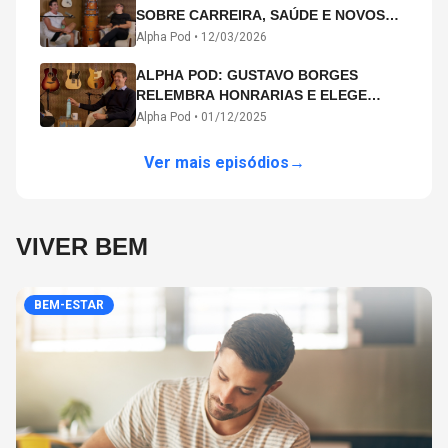
SOBRE CARREIRA, SAÚDE E NOVOS
CAMINHOS ARTÍSTICOS NO ALPHA
Alpha Pod •
12/03/2026
POD
ALPHA POD: GUSTAVO BORGES
RELEMBRA HONRARIAS E ELEGE
MICHAEL PHELPS O MAIOR ATLETA DA
Alpha Pod •
01/12/2025
HISTÓRIA
Ver mais episódios
→
VIVER BEM
BEM-ESTAR