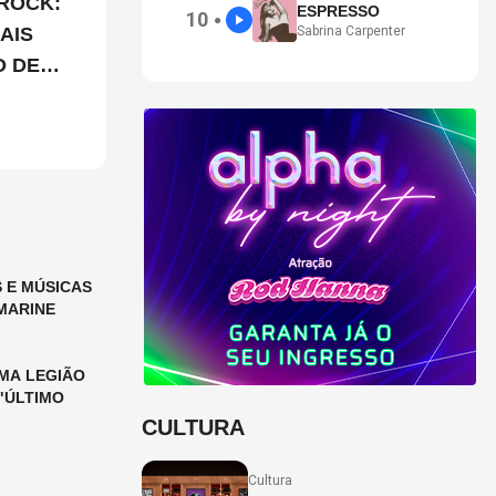
ROCK:
ESPRESSO
10
●
AIS
Sabrina Carpenter
O DE
 E MÚSICAS
MARINE
MA LEGIÃO
"ÚLTIMO
CULTURA
Cultura