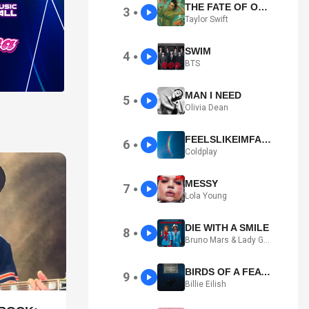
THE FATE OF OPHELIA
3
●
Taylor Swift
SWIM
4
●
BTS
MAN I NEED
5
●
Olivia Dean
FEELSLIKEIMFALLINGINLOVE
6
●
Coldplay
MESSY
7
●
Lola Young
DIE WITH A SMILE
8
●
Bruno Mars & Lady Gaga
BIRDS OF A FEATHER
9
●
Billie Eilish