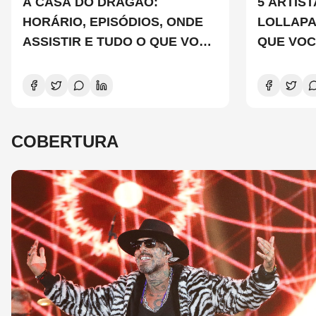
A CASA DO DRAGÃO:
5 ARTIS
HORÁRIO, EPISÓDIOS, ONDE
LOLLAP
ASSISTIR E TUDO O QUE VOCÊ
QUE VOC
PRECISA SABER SOBRE A
CONHEC
NOVA TEMPORADA
COBERTURA