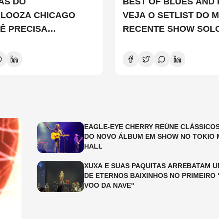
TAS DO
BEST OF BLUES AND 
ALOOZA CHICAGO
VEJA O SETLIST DO M
Ê PRECISA
RECENTE SHOW SOL
ER
EDDIE VEDDER
EAGLE-EYE CHERRY REÚNE CLÁSSICOS
DO NOVO ÁLBUM EM SHOW NO TOKIO 
HALL
XUXA E SUAS PAQUITAS ARREBATAM U
DE ETERNOS BAIXINHOS NO PRIMEIRO 
VOO DA NAVE"