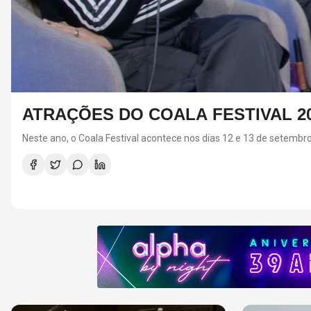
PHA FM
RED HOT CHILI PEPPE
ANTHONY KIEDIS
O último álbum da banda foi lançado em 20