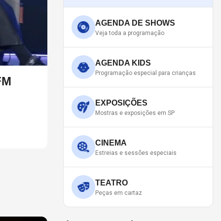
AGENDA DE SHOWS
Veja toda a programação
AGENDA KIDS
Programação especial para crianças
REVE, DIZ
3 CANÇÕES DO 
Banda toca no Espaço Unimed, 
EXPOSIÇÕES
Mostras e exposições em SP
CINEMA
Estreias e sessões especiais
TEATRO
Peças em cartaz