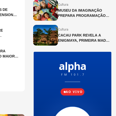
Cultura
S DE
MUSEU DA IMAGINAÇÃO
ENSIONAL
PREPARA PROGRAMAÇÃO
ESPECIAL PARA AS FÉRIAS
DE JULHO
Cultura
RE
CACAU PARK REVELA A
ENIGMAYA, PRIMEIRA MAD
HOUSE DA AMÉRICA LATINA
BRA
O MAIOR