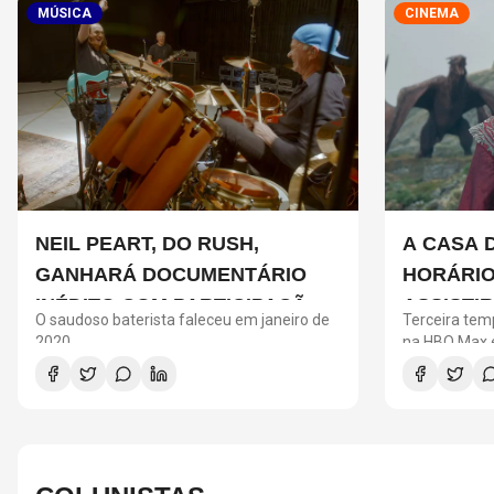
MÚSICA
CINEMA
NEIL PEART, DO RUSH,
A CASA 
GANHARÁ DOCUMENTÁRIO
HORÁRIO
INÉDITO COM PARTICIPAÇÃO
ASSISTI
O saudoso baterista faleceu em janeiro de
Terceira tem
DE CHAD SMITH, STEWART
PRECISA
2020
na HBO Max e
entre os Tar
COPELAND E DANNY CAREY
NOVA T