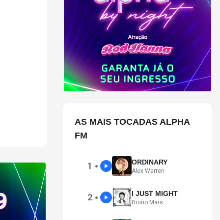
ões
 Banco e o
AS MAIS TOCADAS ALPHA
FM
ORDINARY
1
●
Alex Warren
I JUST MIGHT
2
●
Bruno Mars