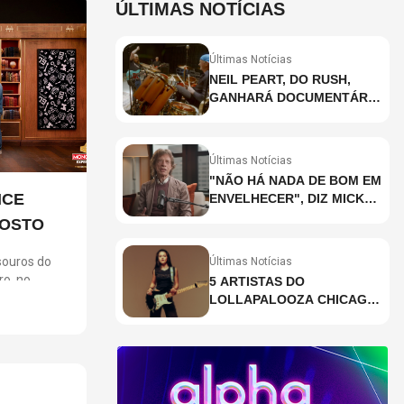
ÚLTIMAS NOTÍCIAS
Últimas Notícias
NEIL PEART, DO RUSH,
GANHARÁ DOCUMENTÁRIO
INÉDITO COM
PARTICIPAÇÃO DE CHAD
SMITH, STEWART
Últimas Notícias
COPELAND E DANNY
"NÃO HÁ NADA DE BOM EM
CAREY
NCE
ENVELHECER", DIZ MICK
JAGGER
GOSTO
ouros do
Últimas Notícias
ro, no
5 ARTISTAS DO
m ingressos
LOLLAPALOOZA CHICAGO
ara clientes
QUE VOCÊ PRECISA
gosto,
CONHECER
 no dia 6. A
 jogo em uma
ios,