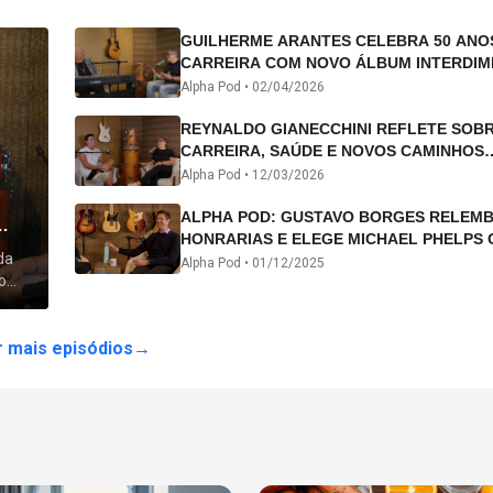
GUILHERME ARANTES CELEBRA 50 ANO
CARREIRA COM NOVO ÁLBUM INTERDIM
E TURNÊ “50 ANOS-LUZ”
Alpha Pod •
02/04/2026
REYNALDO GIANECCHINI REFLETE SOB
CARREIRA, SAÚDE E NOVOS CAMINHOS
ARTÍSTICOS NO ALPHA POD
Alpha Pod •
12/03/2026
ALPHA POD: GUSTAVO BORGES RELEM
HONRARIAS E ELEGE MICHAEL PHELPS 
da
ATLETA DA HISTÓRIA
Alpha Pod •
01/12/2025
o
 lhe
 mais episódios
→