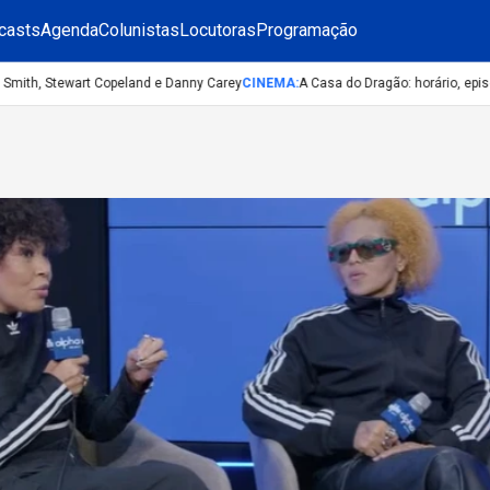
casts
Agenda
Colunistas
Locutoras
Programação
th, Stewart Copeland e Danny Carey
CINEMA
:
A Casa do Dragão: horário, episódio