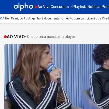
Ao Vivo
Concursos
Playlists
Notícias
Pod
eil Peart, do Rush, ganhará documentário inédito com participação de Chad Smi
AO VIVO
• Clique para acessar o player