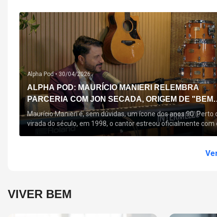
Alpha Pod •
30/04/2026
ALPHA POD: MAURÍCIO MANIERI RELEMBRA
PARCERIA COM JON SECADA, ORIGEM DE "BEM
QUERER" E MAIS
Maurício Manieri é, sem dúvidas, um ícone dos anos 90. Perto 
virada do século, em 1998, o cantor estreou oficialmente com 
seu primeiro disco, "A Noite Inteira", no qual estão canções que
acompanham até hoje, quase trinta anos mais tarde: "Bem
Querer" e "Minha Menina". Em 2026, o astro segue com o […]
Ver
VIVER BEM