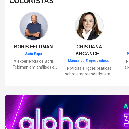
COLUNISTAS
BORIS FELDMAN
CRISTIANA
ARCANGELI
Auto Papo
P
Manual do Empreendedor
A experiência de Boris
P
Feldman em análises e
ap
Notícias e lições práticas
orientações sobre o
sobre empreendedorismo,
universo automotivo,
pa
inovação e liderança, com
trazendo informações
Por
reflexões de quem
sobre mobilidade,
mu
entende de negócios.
manutenção,
lançamentos, tecnologia e
Lan
tudo o que envolve o dia a
dia dos motoristas.
nas
e 