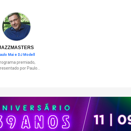
ambientes inspirados nas regi
brasileiras e elementos como o
“Vá para a Prisão”.
JAZZMASTERS
aulo Mai e DJ Modell
rograma premiado,
resentado por Paulo
Mai e DJ Modell, e
rticipação de Renata
to. A história da black
sic mais refinada, do
Soul ao House.
çamentos e histórias
sobre artistas e
movimentos que
ceram a partir do jazz
ajudaram a moldar a