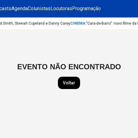
casts
Agenda
Colunistas
Locutoras
Programação
d Smith, Stewart Copeland e Danny Carey
CINEMA
:
"Cara-de-Barro”: novo filme da 
EVENTO NÃO ENCONTRADO
Voltar