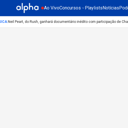
Ao Vivo
Concursos
Playlists
Notícias
Pod
ICA
:
Neil Peart, do Rush, ganhará documentário inédito com participação de Cha