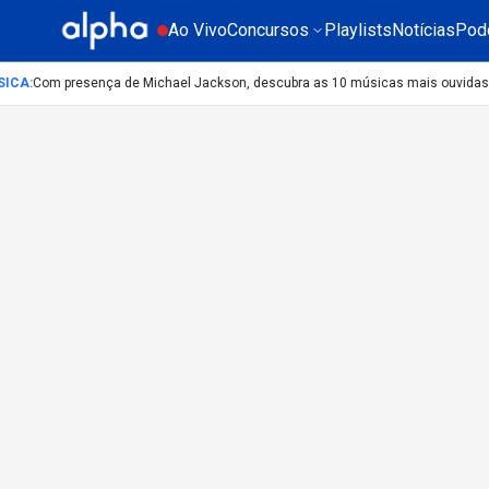
Ao Vivo
Concursos
Playlists
Notícias
Pod
ICA
:
Com presença de Michael Jackson, descubra as 10 músicas mais ouvidas n