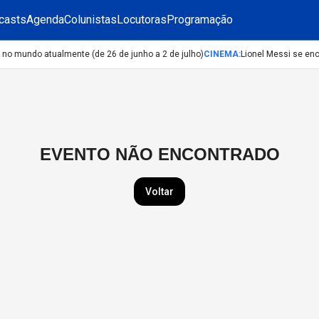
casts
Agenda
Colunistas
Locutoras
Programação
o mundo atualmente (de 26 de junho a 2 de julho)
CINEMA
:
Lionel Messi se en
EVENTO NÃO ENCONTRADO
Voltar