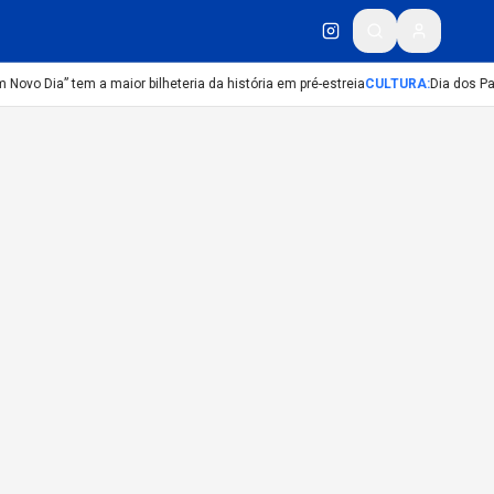
ovo Dia” tem a maior bilheteria da história em pré-estreia
CULTURA
:
Dia dos Pai