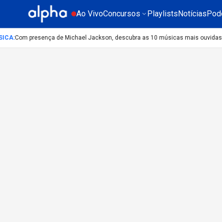
Ao Vivo
Concursos
Playlists
Notícias
Pod
ICA
:
Com presença de Michael Jackson, descubra as 10 músicas mais ouvidas n