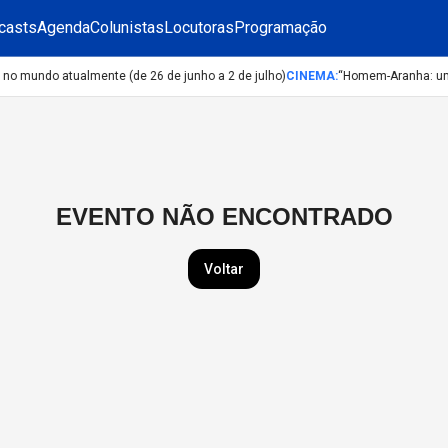
casts
Agenda
Colunistas
Locutoras
Programação
o mundo atualmente (de 26 de junho a 2 de julho)
CINEMA
:
“Homem-Aranha: um N
EVENTO NÃO ENCONTRADO
Voltar