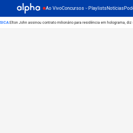
Ao Vivo
Concursos
Playlists
Notícias
Pod
SICA
:
Elton John assinou contrato milionário para residência em holograma, diz s