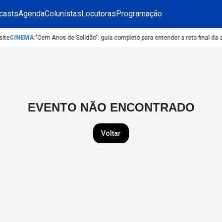
casts
Agenda
Colunistas
Locutoras
Programação
ite
CINEMA
:
"Cem Anos de Solidão": guia completo para entender a reta final da a
EVENTO NÃO ENCONTRADO
Voltar