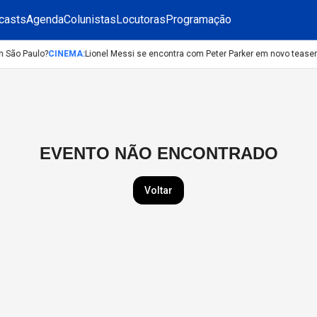
casts
Agenda
Colunistas
Locutoras
Programação
m São Paulo?
CINEMA
:
Lionel Messi se encontra com Peter Parker em novo tease
EVENTO NÃO ENCONTRADO
Voltar