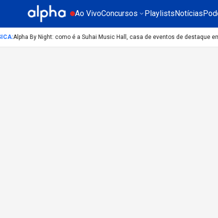
Ao Vivo
Concursos
Playlists
Notícias
Pod
ICA
:
Alpha By Night: como é a Suhai Music Hall, casa de eventos de destaque e