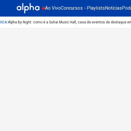
Ao Vivo
Concursos
Playlists
Notícias
Pod
ICA
:
Alpha By Night: como é a Suhai Music Hall, casa de eventos de destaque e