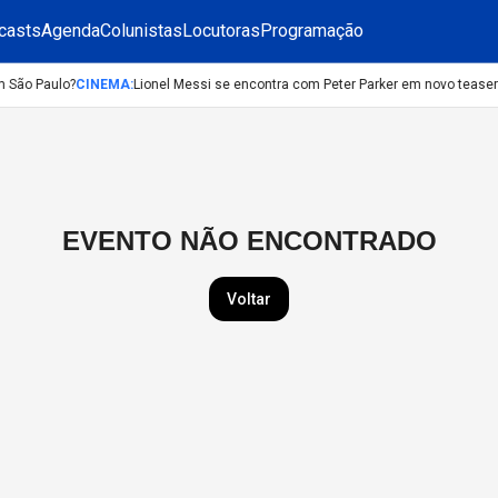
casts
Agenda
Colunistas
Locutoras
Programação
m São Paulo?
CINEMA
:
Lionel Messi se encontra com Peter Parker em novo tease
EVENTO NÃO ENCONTRADO
Voltar