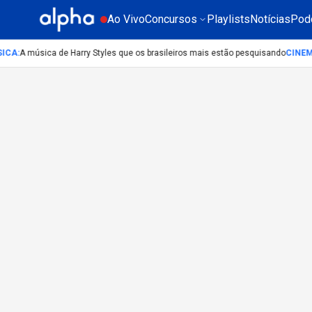
Ao Vivo
Concursos
Playlists
Notícias
Pod
ICA
:
A música de Harry Styles que os brasileiros mais estão pesquisando
CINE