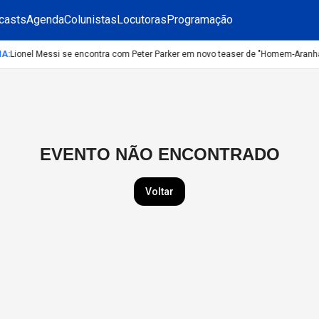
casts
Agenda
Colunistas
Locutoras
Programação
MA
:
Lionel Messi se encontra com Peter Parker em novo teaser de "Homem-Aranha
EVENTO NÃO ENCONTRADO
Voltar