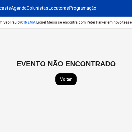
casts
Agenda
Colunistas
Locutoras
Programação
m São Paulo?
CINEMA
:
Lionel Messi se encontra com Peter Parker em novo teas
EVENTO NÃO ENCONTRADO
Voltar