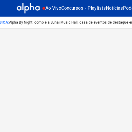
Ao Vivo
Concursos
Playlists
Notícias
Pod
ICA
:
Alpha By Night: como é a Suhai Music Hall, casa de eventos de destaque e