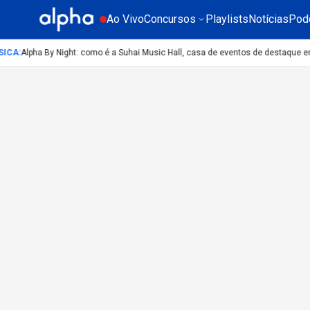
Ao Vivo
Concursos
Playlists
Notícias
Pod
ICA
:
Alpha By Night: como é a Suhai Music Hall, casa de eventos de destaque e