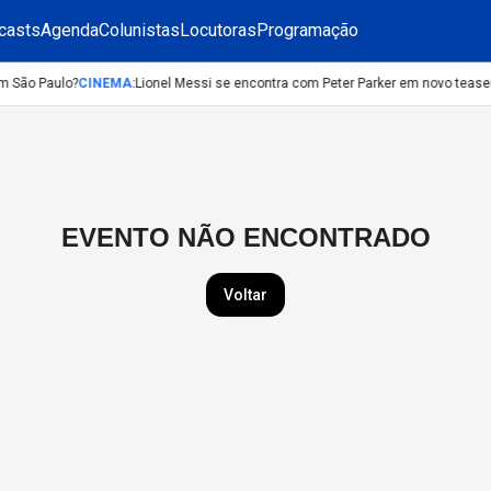
casts
Agenda
Colunistas
Locutoras
Programação
m São Paulo?
CINEMA
:
Lionel Messi se encontra com Peter Parker em novo teas
EVENTO NÃO ENCONTRADO
Voltar