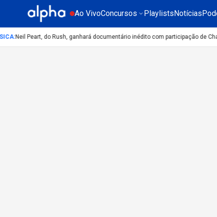
Ao Vivo
Concursos
Playlists
Notícias
Pod
SICA
:
Neil Peart, do Rush, ganhará documentário inédito com participação de Ch