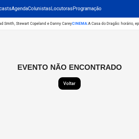
casts
Agenda
Colunistas
Locutoras
Programação
ad Smith, Stewart Copeland e Danny Carey
CINEMA
:
A Casa do Dragão: horário, ep
EVENTO NÃO ENCONTRADO
Voltar