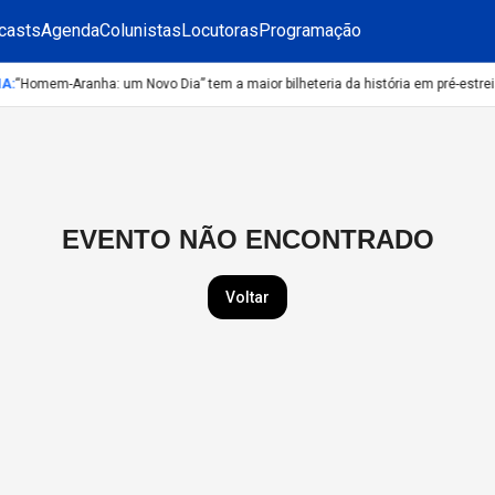
casts
Agenda
Colunistas
Locutoras
Programação
A
:
“Homem-Aranha: um Novo Dia” tem a maior bilheteria da história em pré-estrei
EVENTO NÃO ENCONTRADO
Voltar