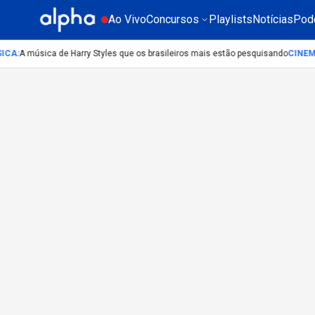
Ao Vivo
Concursos
Playlists
Notícias
Pod
ICA
:
A música de Harry Styles que os brasileiros mais estão pesquisando
CINEM