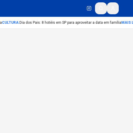
a
CULTURA
:
Dia dos Pais: 8 hotéis em SP para aproveitar a data em família
MAIS L