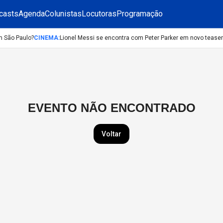
casts
Agenda
Colunistas
Locutoras
Programação
m São Paulo?
CINEMA
:
Lionel Messi se encontra com Peter Parker em novo tease
EVENTO NÃO ENCONTRADO
Voltar