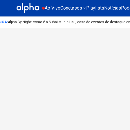
Ao Vivo
Concursos
Playlists
Notícias
Pod
ICA
:
Alpha By Night: como é a Suhai Music Hall, casa de eventos de destaque e