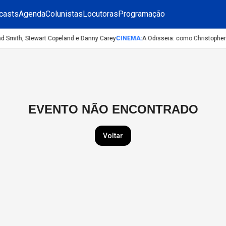
casts
Agenda
Colunistas
Locutoras
Programação
ad Smith, Stewart Copeland e Danny Carey
CINEMA
:
A Odisseia: como Christopher 
EVENTO NÃO ENCONTRADO
Voltar