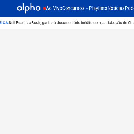
Ao Vivo
Concursos
Playlists
Notícias
Pod
ICA
:
Neil Peart, do Rush, ganhará documentário inédito com participação de Ch