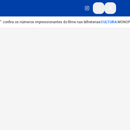
confira os números impressionantes do filme nas bilheterias
CULTURA
:
MONOPO