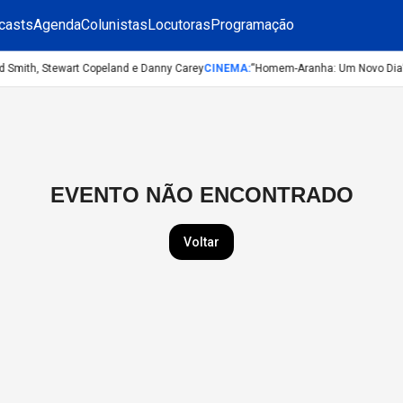
casts
Agenda
Colunistas
Locutoras
Programação
d Smith, Stewart Copeland e Danny Carey
CINEMA
:
“Homem-Aranha: Um Novo Dia”: 
EVENTO NÃO ENCONTRADO
Voltar