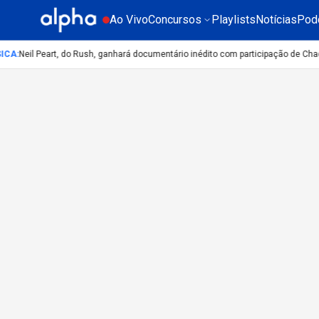
Ao Vivo
Concursos
Playlists
Notícias
Pod
ICA
:
Neil Peart, do Rush, ganhará documentário inédito com participação de Cha