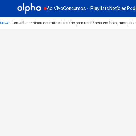
Ao Vivo
Concursos
Playlists
Notícias
Pod
SICA
:
Elton John assinou contrato milionário para residência em holograma, diz s