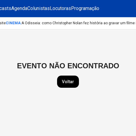
casts
Agenda
Colunistas
Locutoras
Programação
ite
CINEMA
:
A Odisseia: como Christopher Nolan fez história ao gravar um filme 
EVENTO NÃO ENCONTRADO
Voltar