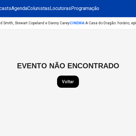
casts
Agenda
Colunistas
Locutoras
Programação
ad Smith, Stewart Copeland e Danny Carey
CINEMA
:
A Casa do Dragão: horário, ep
EVENTO NÃO ENCONTRADO
Voltar