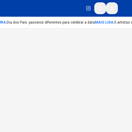
URA
:
Dia dos Pais: passeios diferentes para celebrar a data
MAIS LIDA
:
5 artistas