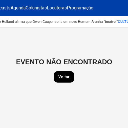
casts
Agenda
Colunistas
Locutoras
Programação
 Holland afirma que Owen Cooper seria um novo Homem-Aranha “incrível”
CULT
EVENTO NÃO ENCONTRADO
Voltar