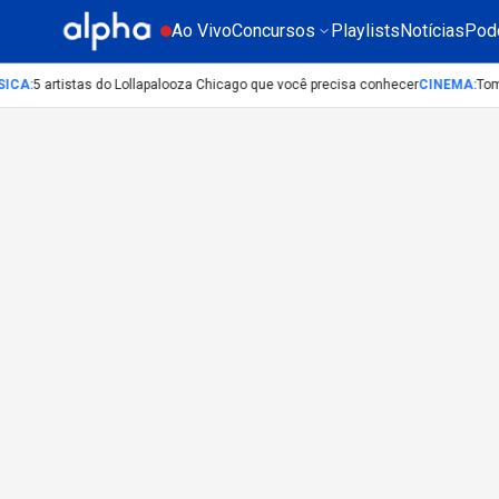
Ao Vivo
Concursos
Playlists
Notícias
Pod
ICA
:
5 artistas do Lollapalooza Chicago que você precisa conhecer
CINEMA
:
Tom