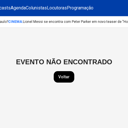
casts
Agenda
Colunistas
Locutoras
Programação
aulo?
CINEMA
:
Lionel Messi se encontra com Peter Parker em novo teaser de "
EVENTO NÃO ENCONTRADO
Voltar