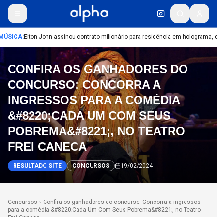
MÚSICA
:
Elton John assinou contrato milionário para residência em holograma, d
CONFIRA OS GANHADORES DO
CONCURSO: CONCORRA A
INGRESSOS PARA A COMÉDIA
&#8220;CADA UM COM SEUS
POBREMA&#8221;, NO TEATRO
FREI CANECA
RESULTADO SITE
CONCURSOS
19/02/2024
Concursos
›
Confira os ganhadores do concurso: Concorra a ingressos
para a comédia &#8220;Cada Um Com Seus Pobrema&#8221;, no Teatro