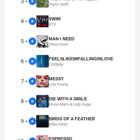
3
●
Taylor Swift
SWIM
4
●
BTS
MAN I NEED
5
●
Olivia Dean
FEELSLIKEIMFALLINGINLOVE
6
●
Coldplay
MESSY
7
●
Lola Young
DIE WITH A SMILE
8
●
Bruno Mars & Lady Gaga
BIRDS OF A FEATHER
9
●
Billie Eilish
ESPRESSO