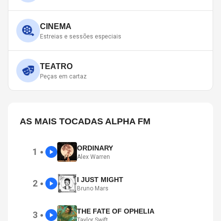
CINEMA
Estreias e sessões especiais
TEATRO
Peças em cartaz
AS MAIS TOCADAS ALPHA FM
ORDINARY
1
●
Alex Warren
I JUST MIGHT
2
●
Bruno Mars
THE FATE OF OPHELIA
3
●
Taylor Swift