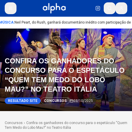
MÚSICA
:
Neil Peart, do Rush, ganhará documentário inédito com participação de
CONFIRA OS GANHADORES DO
CONCURSO PARA O ESPETÁCULO
“QUEM TEM MEDO DO LOBO
MAU?” NO TEATRO ITÁLIA
RESULTADO SITE
CONCURSOS
03/10/2025
Concursos
›
Confira os ganhadores do concurso para o espetáculo “Quem
Tem Medo do Lobo Mau?” no Teatro Itália