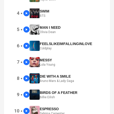
SWIM
4
●
BTS
MAN I NEED
5
●
Olivia Dean
FEELSLIKEIMFALLINGINLOVE
6
●
Coldplay
MESSY
7
●
Lola Young
DIE WITH A SMILE
8
●
Bruno Mars & Lady Gaga
BIRDS OF A FEATHER
9
●
Billie Eilish
ESPRESSO
10
●
Sabrina Carpenter