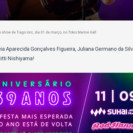
show de Tiago Iorc, dia 01 de março, no Tokio Marine Hall
éia Aparecida Gonçalves Figueira, Juliana Germano da Silv
itti Nishiyama!