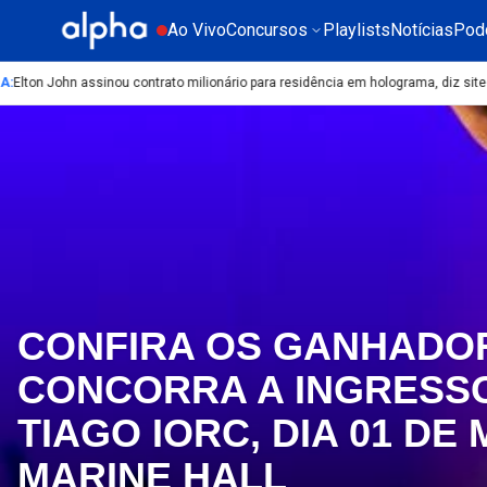
Ao Vivo
Concursos
Playlists
Notícias
Pod
A
:
Elton John assinou contrato milionário para residência em holograma, diz site
C
CONFIRA OS GANHADO
CONCORRA A INGRESS
TIAGO IORC, DIA 01 DE
MARINE HALL