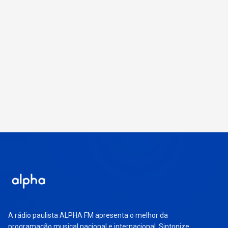
A rádio paulista ALPHA FM apresenta o melhor da
programação musical nacional e internacional. Sintonize