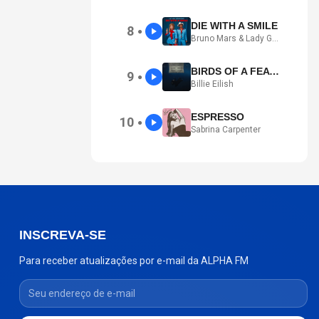
DIE WITH A SMILE
8
●
Bruno Mars & Lady Gaga
BIRDS OF A FEATHER
9
●
Billie Eilish
ESPRESSO
10
●
Sabrina Carpenter
INSCREVA-SE
Para receber atualizações por e-mail da ALPHA FM
Seu endereço de e-mail