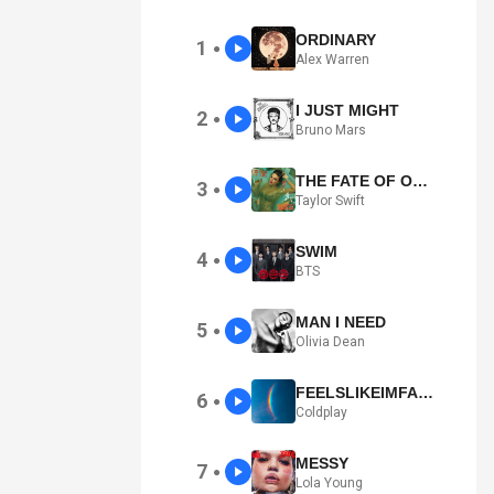
ORDINARY
1
●
Alex Warren
I JUST MIGHT
2
●
Bruno Mars
THE FATE OF OPHELIA
3
●
Taylor Swift
SWIM
4
●
BTS
MAN I NEED
5
●
Olivia Dean
FEELSLIKEIMFALLINGINLOVE
6
●
Coldplay
MESSY
7
●
Lola Young