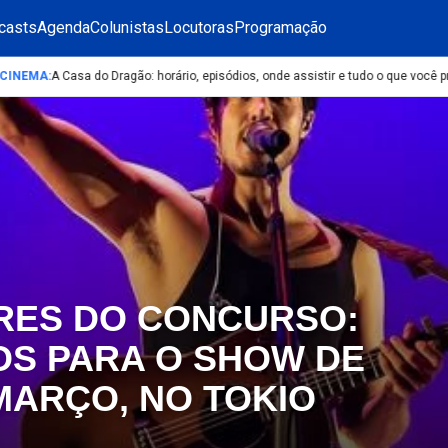
casts
Agenda
Colunistas
Locutoras
Programação
INEMA
:
A Casa do Dragão: horário, episódios, onde assistir e tudo o que você p
RES DO CONCURSO:
OS PARA O SHOW DE
 MARÇO, NO TOKIO