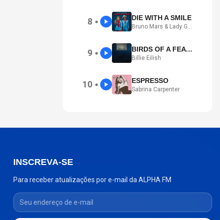
DIE WITH A SMILE
8
●
Bruno Mars & Lady Gaga
BIRDS OF A FEATHER
9
●
Billie Eilish
ESPRESSO
10
●
Sabrina Carpenter
INSCREVA-SE
Para receber atualizações por e-mail da ALPHA FM
Seu endereço de e-mail