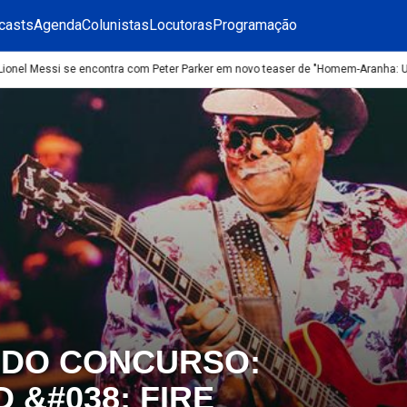
casts
Agenda
Colunistas
Locutoras
Programação
onel Messi se encontra com Peter Parker em novo teaser de "Homem-Aranha: Um
 DO CONCURSO:
&#038; FIRE