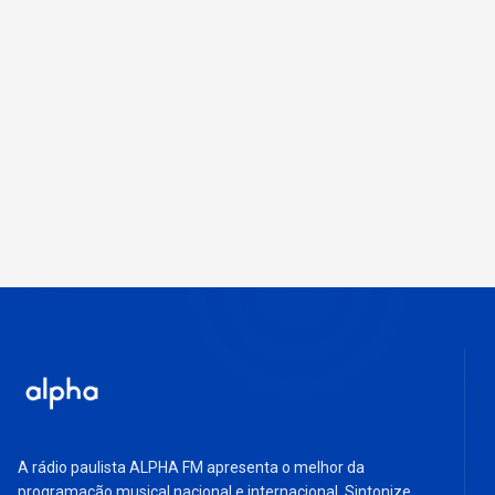
A rádio paulista ALPHA FM apresenta o melhor da
programação musical nacional e internacional. Sintonize