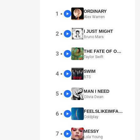
ORDINARY
1
●
Alex Warren
I JUST MIGHT
2
●
Bruno Mars
THE FATE OF OPHELIA
3
●
Taylor Swift
SWIM
4
●
BTS
MAN I NEED
5
●
Olivia Dean
FEELSLIKEIMFALLINGINLOVE
6
●
Coldplay
MESSY
7
●
Lola Young