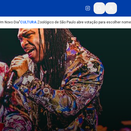
 Novo Dia"
CULTURA
:
Zoológico de São Paulo abre votação para escolher nomes d