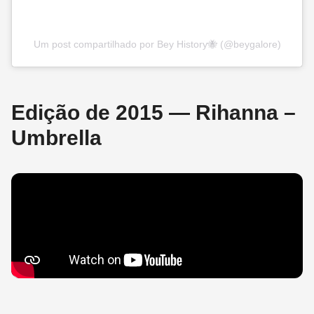
Um post compartilhado por Bey History🐝 (@beygalore)
Edição de 2015 — Rihanna –
Umbrella