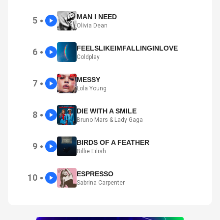
MAN I NEED
5
●
Olivia Dean
FEELSLIKEIMFALLINGINLOVE
6
●
Coldplay
MESSY
7
●
Lola Young
DIE WITH A SMILE
8
●
Bruno Mars & Lady Gaga
BIRDS OF A FEATHER
9
●
Billie Eilish
ESPRESSO
10
●
Sabrina Carpenter