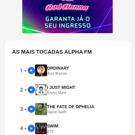
AS MAIS TOCADAS ALPHA FM
ORDINARY
1
●
Alex Warren
I JUST MIGHT
2
●
Bruno Mars
THE FATE OF OPHELIA
3
●
Taylor Swift
SWIM
4
●
BTS