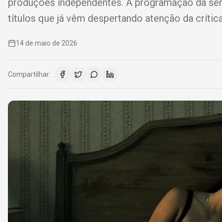
produções independentes. A programação da sema
títulos que já vêm despertando atenção da crítica 
14 de maio de 2026
Compartilhar: