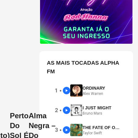
AS MAIS TOCADAS ALPHA
FM
ORDINARY
1
●
Alex Warren
I JUST MIGHT
2
●
Bruno Mars
Perto
Alma
Do
Negra –
THE FATE OF OPHELIA
3
●
Taylor Swift
to)
Sol É
Do