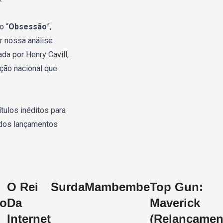
o “
Obsessão
”,
r nossa análise
lada por Henry Cavill,
ução nacional que
tulos inéditos para
a dos lançamentos
O Rei
Surda
Mambembe
Top Gun:
io
Da
Maverick
Internet
(Relançamen