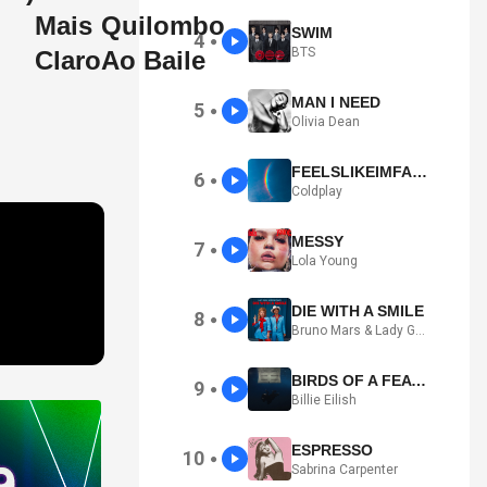
Mais
Quilombo
SWIM
4
●
BTS
Claro
Ao Baile
MAN I NEED
5
●
Olivia Dean
FEELSLIKEIMFALLINGINLOVE
6
●
Coldplay
MESSY
7
●
Lola Young
DIE WITH A SMILE
8
●
Bruno Mars & Lady Gaga
BIRDS OF A FEATHER
9
●
Billie Eilish
ESPRESSO
10
●
Sabrina Carpenter