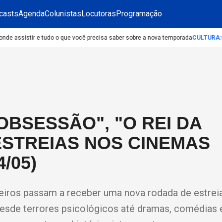
casts
Agenda
Colunistas
Locutoras
Programação
e assistir e tudo o que você precisa saber sobre a nova temporada
CULTURA
:
Con
OBSESSÃO", "O REI DA
 ESTREIAS NOS CINEMAS
/05)
sileiros passam a receber uma nova rodada de estrei
 desde terrores psicológicos até dramas, comédias 