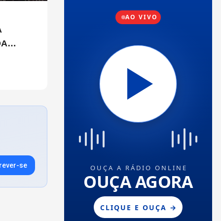
A
DA
ULO
rever-se