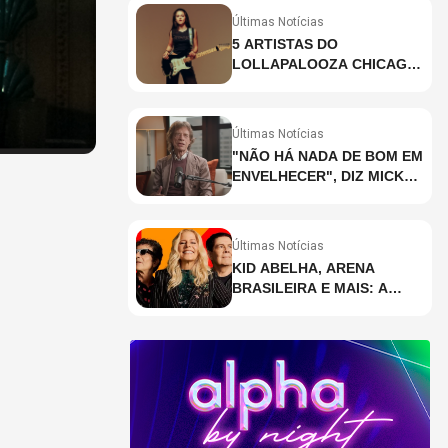
Últimas Notícias
5 ARTISTAS DO
LOLLAPALOOZA CHICAGO
QUE VOCÊ PRECISA
CONHECER
Últimas Notícias
"NÃO HÁ NADA DE BOM EM
ENVELHECER", DIZ MICK
JAGGER
Últimas Notícias
KID ABELHA, ARENA
BRASILEIRA E MAIS: A
AGENDA DE SHOWS DA
SEMANA EM SÃO PAULO