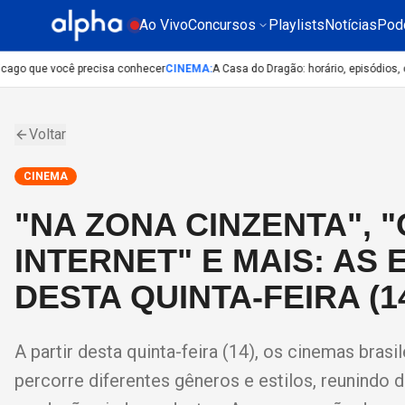
Ao Vivo
Concursos
Playlists
Notícias
Pod
ago que você precisa conhecer
CINEMA
:
A Casa do Dragão: horário, episódios, ond
Voltar
CINEMA
"NA ZONA CINZENTA", "
INTERNET" E MAIS: AS
DESTA QUINTA-FEIRA (14
A partir desta quinta-feira (14), os cinemas bra
percorre diferentes gêneros e estilos, reunindo