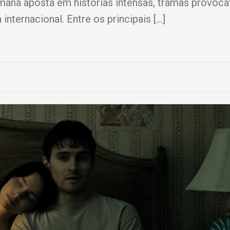
na aposta em histórias intensas, tramas provocat
internacional. Entre os principais […]