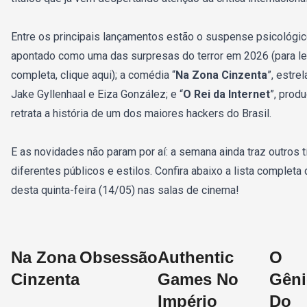
Entre os principais lançamentos estão o suspense psicológic
apontado como uma das surpresas do terror em 2026 (para le
completa, clique aqui); a comédia “
Na Zona Cinzenta
”, estre
Jake Gyllenhaal e Eiza González; e “
O Rei da Internet
”, prod
retrata a história de um dos maiores hackers do Brasil.
E as novidades não param por aí: a semana ainda traz outros tí
diferentes públicos e estilos. Confira abaixo a lista complet
desta quinta-feira (14/05) nas salas de cinema!
Na Zona
Obsessão
Authentic
O
Cinzenta
Games No
Gên
Império
Do