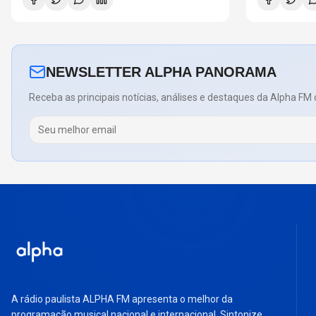
NEWSLETTER ALPHA PANORAMA
Receba as principais notícias, análises e destaques da Alpha FM 
A rádio paulista ALPHA FM apresenta o melhor da
programação musical nacional e internacional. Sintonize