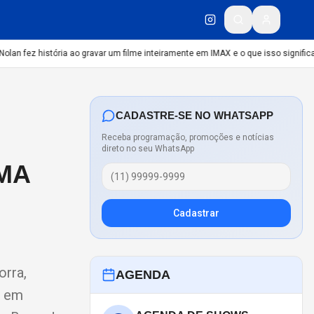
n fez história ao gravar um filme inteiramente em IMAX e o que isso significa
C
CADASTRE-SE NO WHATSAPP
Receba programação, promoções e notícias
direto no seu WhatsApp
OMA
Cadastrar
orra,
AGENDA
é em