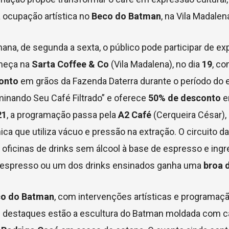
 ocupação artística no
Beco do Batman
, na Vila Madalen
na, de segunda a sexta, o público pode participar de ex
omeça na
Sarta Coffee & Co
(Vila Madalena), no dia
19
, c
onto
em grãos da Fazenda Daterra durante o período do 
minando Seu Café Filtrado” e oferece
50% de desconto
e
21
, a programação passa pela
A2 Café
(Cerqueira César),
nica que utiliza vácuo e pressão na extração. O circuito 
 oficinas de drinks sem álcool à base de espresso e ing
m espresso ou um dos drinks ensinados ganha uma
broa 
o do Batman
, com intervenções artísticas e programaç
os destaques estão a escultura do Batman moldada com c