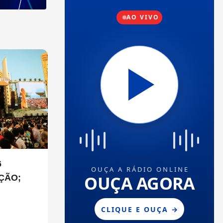
6
ÇÃO;