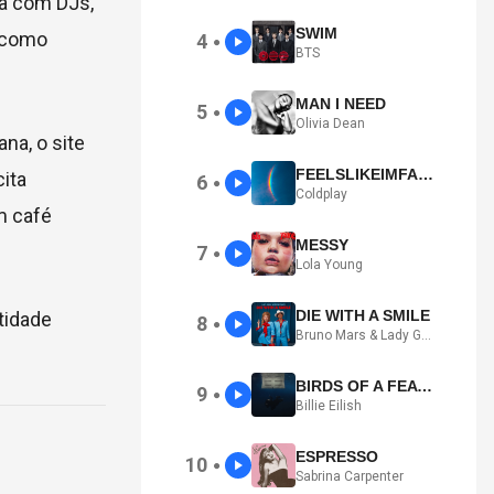
a com DJs,
SWIM
s como
4
●
BTS
MAN I NEED
5
●
Olivia Dean
na, o site
FEELSLIKEIMFALLINGINLOVE
ita
6
●
Coldplay
m café
MESSY
7
●
Lola Young
DIE WITH A SMILE
tidade
8
●
Bruno Mars & Lady Gaga
BIRDS OF A FEATHER
9
●
Billie Eilish
ESPRESSO
10
●
Sabrina Carpenter