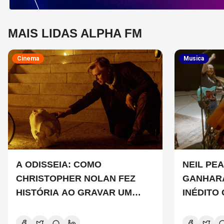
MAIS LIDAS ALPHA FM
Cinema
Musica
A ODISSEIA: COMO
NEIL PEA
CHRISTOPHER NOLAN FEZ
GANHAR
HISTÓRIA AO GRAVAR UM
INÉDITO
FILME INTEIRAMENTE EM IMAX
DE CHAD
E O QUE ISSO SIGNIFICA
COPELAN