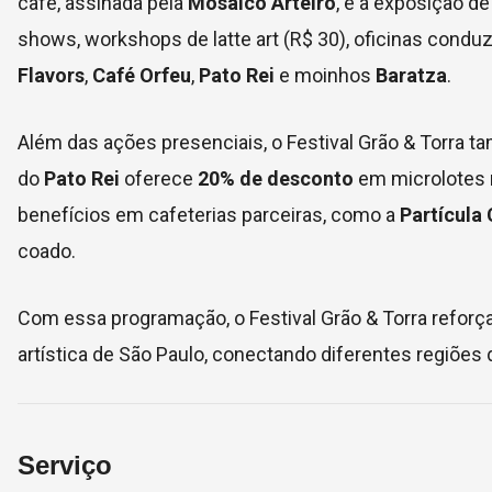
café, assinada pela
Mosaico Arteiro
, e a exposição d
shows, workshops de latte art (R$ 30), oficinas cond
Flavors
,
Café Orfeu
,
Pato Rei
e moinhos
Baratza
.
Além das ações presenciais, o Festival Grão & Torra 
do
Pato Rei
oferece
20% de desconto
em microlotes
benefícios em cafeterias parceiras, como a
Partícula
coado.
Com essa programação, o Festival Grão & Torra reforça
artística de São Paulo, conectando diferentes regiõe
Serviço