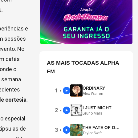
a.
periências e
om sessões
evento. No
m cafés
AS MAIS TOCADAS ALPHA
 onde o
FM
da semana
ORDINARY
redientes
1
●
Alex Warren
de cortesia
.
I JUST MIGHT
2
●
Bruno Mars
ão especial
THE FATE OF OPHELIA
ápsulas de
3
●
Taylor Swift