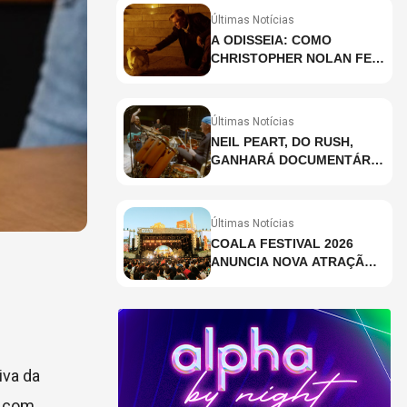
Últimas Notícias
A ODISSEIA: COMO
CHRISTOPHER NOLAN FEZ
HISTÓRIA AO GRAVAR UM
FILME INTEIRAMENTE EM
IMAX E O QUE ISSO
Últimas Notícias
SIGNIFICA
NEIL PEART, DO RUSH,
GANHARÁ DOCUMENTÁRIO
INÉDITO COM
PARTICIPAÇÃO DE CHAD
SMITH, STEWART
Últimas Notícias
COPELAND E DANNY
COALA FESTIVAL 2026
CAREY
ANUNCIA NOVA ATRAÇÃO;
VEJA QUEM
tiva da
, com