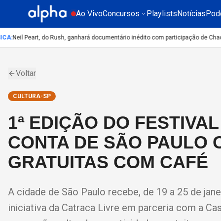
Ao Vivo
Concursos
Playlists
Notícias
Pod
A
:
Neil Peart, do Rush, ganhará documentário inédito com participação de Chad 
Voltar
CULTURA-SP
1ª EDIÇÃO DO FESTIVA
CONTA DE SÃO PAULO 
GRATUITAS COM CAFÉ
A cidade de São Paulo recebe, de 19 a 25 de jane
iniciativa da Catraca Livre em parceria com a 