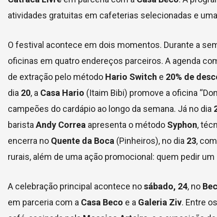
atividades gratuitas em cafeterias selecionadas e uma
O festival acontece em dois momentos. Durante a sema
oficinas em quatro endereços parceiros. A agenda c
de extração pelo método
Hario Switch
e
20% de desc
dia
20
, a
Casa Hario
(Itaim Bibi) promove a oficina “Do
campeões do cardápio ao longo da semana. Já no dia
barista
Andy Correa
apresenta o método
Syphon
, téc
encerra no
Quente da Boca
(Pinheiros), no dia
23
, com
rurais, além de uma ação promocional: quem pedir u
A celebração principal acontece no
sábado, 24
, no
Bec
em parceria com a
Casa Beco
e a
Galeria Ziv
. Entre 