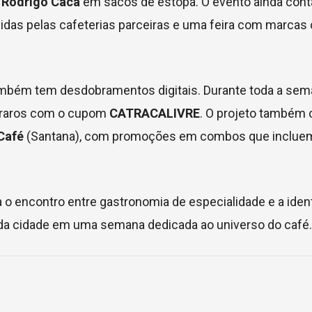
e
Rodrigo Cacá
em sacos de estopa. O evento ainda cont
uzidas pelas cafeterias parceiras e uma feira com marca
também tem desdobramentos digitais. Durante toda a sema
 raros com o cupom
CATRACALIVRE
. O projeto também c
 Café
(Santana), com promoções em combos que inclue
 o encontro entre gastronomia de especialidade e a iden
s da cidade em uma semana dedicada ao universo do café.