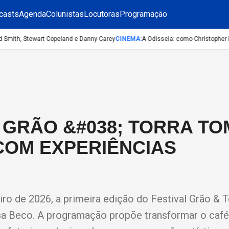
casts
Agenda
Colunistas
Locutoras
Programação
Smith, Stewart Copeland e Danny Carey
CINEMA
:
A Odisseia: como Christopher Nola
L GRÃO &#038; TORRA T
COM EXPERIÊNCIAS
iro de 2026, a primeira edição do Festival Grão & T
Casa Beco. A programação propõe transformar o caf