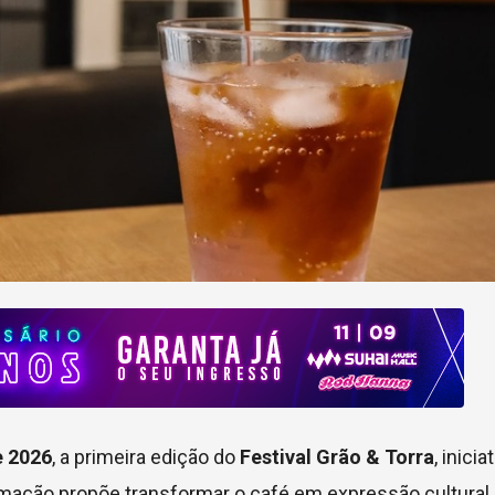
e 2026
, a primeira edição do
Festival Grão & Torra
, inicia
amação propõe transformar o café em expressão cultural