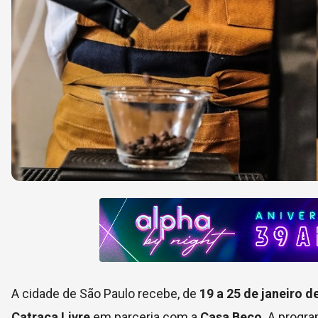
A cidade de São Paulo recebe, de
19 a 25 de janeiro d
Catraca Livre
em parceria com a
Casa Beco
. A progr